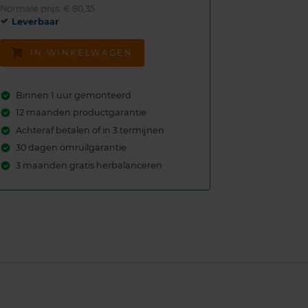
Normale prijs: € 80,35
Leverbaar
IN WINKELWAGEN
Binnen 1 uur gemonteerd
12 maanden productgarantie
Achteraf betalen of in 3 termijnen
30 dagen omruilgarantie
3 maanden gratis herbalanceren