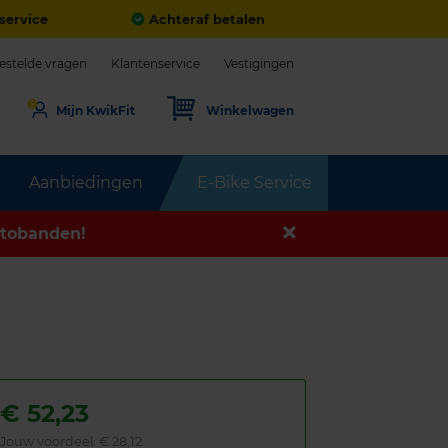
service
Achteraf betalen
estelde vragen
Klantenservice
Vestigingen
Mijn KwikFit
Winkelwagen
Aanbiedingen
E-Bike Service
tobanden!
€
52,23
Jouw voordeel:
€ 28,12