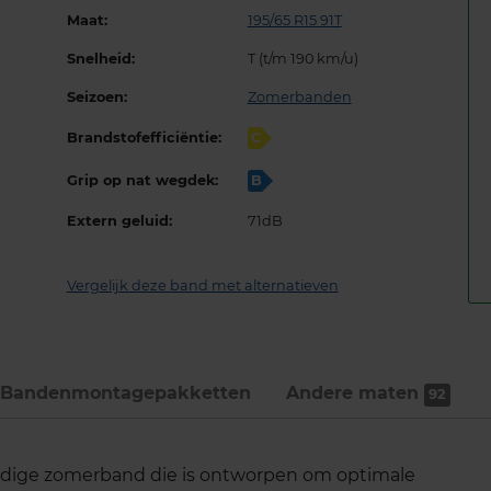
Maat:
195/65 R15 91T
Snelheid:
T (t/m 190 km/u)
Seizoen:
Zomerbanden
Brandstofefficiëntie:
C
Grip op nat wegdek:
B
Extern geluid:
71dB
Vergelijk deze band met alternatieven
Bandenmontage­pakketten
Andere maten
92
rdige zomerband die is ontworpen om optimale