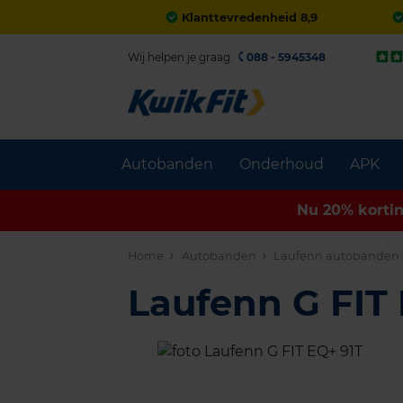
Klanttevredenheid 8,9
Wij helpen je graag.
088 - 5945348
Autobanden
Onderhoud
APK
Nu 20% korti
Home
Autobanden
Laufenn autobanden
Laufenn G FIT