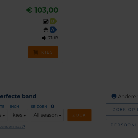
€ 103,00
B
A
71dB
KIES
erfecte band
Andere 
TE
INCH
SEIZOEN
ZOEK OP
s
kies
All season
ZOEK
PERSOONL
n bandenmaat?