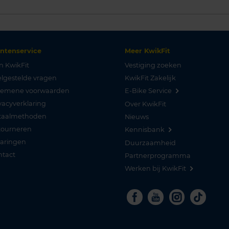
antenservice
Meer KwikFit
n KwikFit
Vestiging zoeken
lgestelde vragen
KwikFit Zakelijk
gemene voorwaarden
E-Bike Service
vacyverklaring
Over KwikFit
taalmethoden
Nieuws
tourneren
Kennisbank
varingen
Duurzaamheid
ntact
Partnerprogramma
Werken bij KwikFit
Facebook
Youtube
Instagra
Tikto