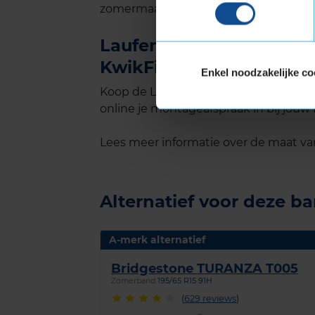
zomermaanden.
Laufenn G FIT EQ+ in de
KwikFit
Enkel noodzakelijke co
Koop de Laufenn G FIT EQ+ in de maat 
online je montageafspraak in bij jouw 
Lees meer informatie over de maat v
Alternatief voor deze b
A-merk alternatief
Bridgestone TURANZA T005
Zomerband
195/65 R15 91H
(
629 reviews
)