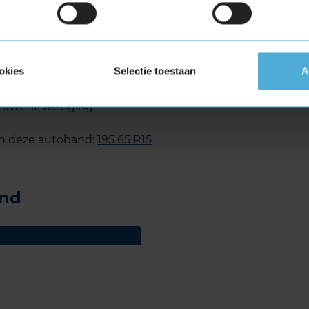
 maat 195 65 R15 kopen bij
okies
Selectie toestaan
A
195 65 R15 eenvoudig online en plan ook gelijk
KwikFit vestiging.
an deze autoband:
195 65 R15
and