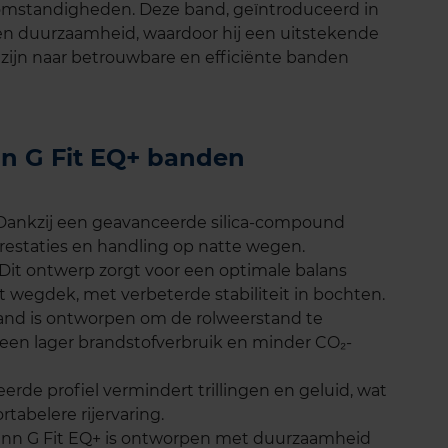
ijomstandigheden. Deze band, geïntroduceerd in
 en duurzaamheid, waardoor hij een uitstekende
 zijn naar betrouwbare en efficiënte banden
nn G Fit EQ+ banden
 Dankzij een geavanceerde silica-compound
estaties en handling op natte wegen.
it ontwerp zorgt voor een optimale balans
t wegdek, met verbeterde stabiliteit in bochten.
and is ontworpen om de rolweerstand te
 een lager brandstofverbruik en minder CO₂-
erde profiel vermindert trillingen en geluid, wat
rtabelere rijervaring.
fenn G Fit EQ+ is ontworpen met duurzaamheid