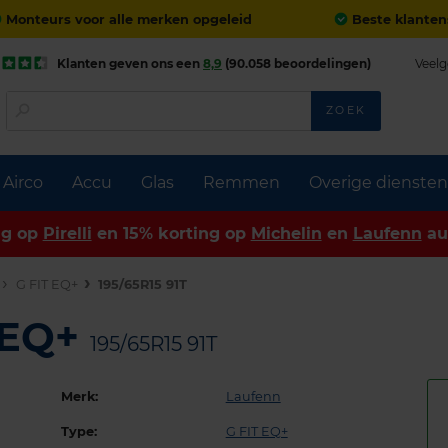
Monteurs voor alle merken opgeleid
Beste klanten
Klanten geven ons een
8,9
(90.058 beoordelingen)
Veelg
ZOEK
Airco
Accu
Glas
Remmen
Overige diensten
ng op
Pirelli
en 15% korting op
Michelin
en
Laufenn
au
G FIT EQ+
195/65R15 91T
 EQ+
195/65R15 91T
Merk:
Laufenn
Type:
G FIT EQ+