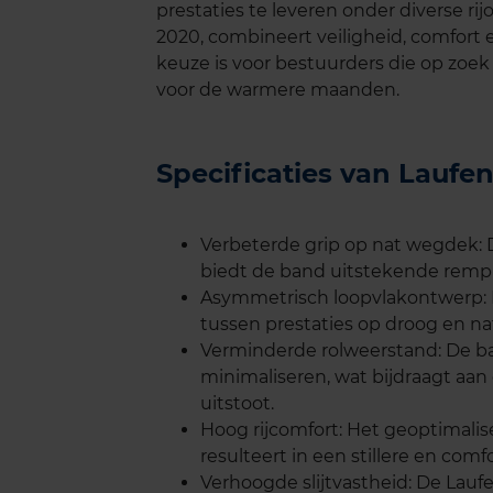
prestaties te leveren onder diverse r
2020, combineert veiligheid, comfort
keuze is voor bestuurders die op zoek
voor de warmere maanden.
Specificaties van Laufe
Verbeterde grip op nat wegdek:
biedt de band uitstekende rempr
Asymmetrisch loopvlakontwerp: D
tussen prestaties op droog en na
Verminderde rolweerstand: De b
minimaliseren, wat bijdraagt aan
uitstoot.
Hoog rijcomfort: Het geoptimalise
resulteert in een stillere en comfo
Verhoogde slijtvastheid: De Lau