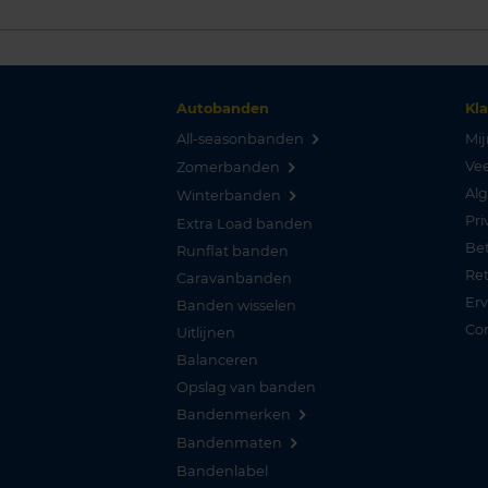
Autobanden
Kl
All-seasonbanden
Mij
Vee
Zomerbanden
Al
Winterbanden
Pri
Extra Load banden
Be
Runflat banden
Re
Caravanbanden
Er
Banden wisselen
Co
Uitlijnen
Balanceren
Opslag van banden
Bandenmerken
Bandenmaten
Bandenlabel