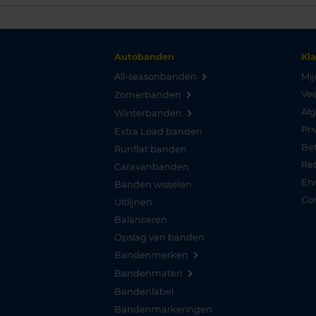
Autobanden
Kl
All-seasonbanden
Mij
Vee
Zomerbanden
Al
Winterbanden
Pri
Extra Load banden
Be
Runflat banden
Re
Caravanbanden
Er
Banden wisselen
Co
Uitlijnen
Balanceren
Opslag van banden
Bandenmerken
Bandenmaten
Bandenlabel
Bandenmarkeringen