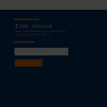
Klantenservice
088 - 5945348
Lokaal tarief. Bereikbaar van maandag t/m
vrijdag tussen 08.00 - 17.30 uur.
Nieuwsbrief
INSCHRIJVEN
m
k