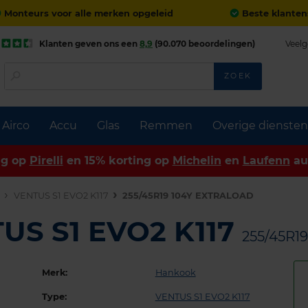
Monteurs voor alle merken opgeleid
Beste klanten
Klanten geven ons een
8,9
(90.070 beoordelingen)
Veelg
ZOEK
Airco
Accu
Glas
Remmen
Overige diensten
ng op
Pirelli
en 15% korting op
Michelin
en
Laufenn
au
n
VENTUS S1 EVO2 K117
255/45R19 104Y EXTRALOAD
US S1 EVO2 K117
255/45R1
Merk:
Hankook
Type:
VENTUS S1 EVO2 K117