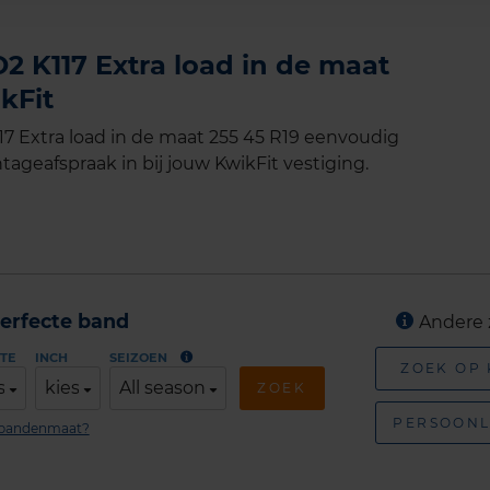
 K117 Extra load in de maat
kFit
 Extra load in de maat 255 45 R19 eenvoudig
tageafspraak in bij jouw KwikFit vestiging.
erfecte band
Andere 
TE
INCH
SEIZOEN
ZOEK OP
s
kies
All season
ZOEK
PERSOONL
n bandenmaat?