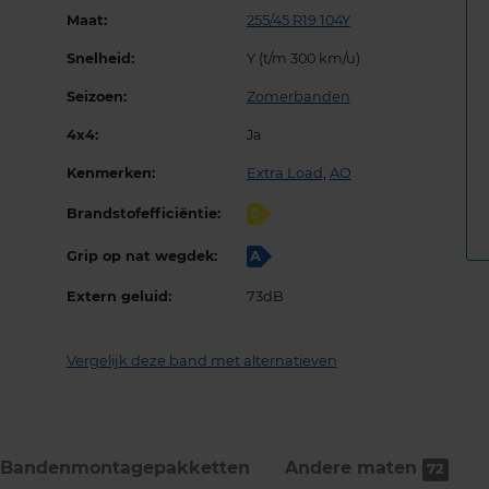
Maat:
255/45 R19 104Y
Snelheid:
Y (t/m 300 km/u)
Seizoen:
Zomerbanden
4x4:
Ja
Kenmerken:
Extra Load
,
AO
Brandstofefficiëntie:
C
Grip op nat wegdek:
A
Extern geluid:
73dB
Vergelijk deze band met alternatieven
Bandenmontage­pakketten
Andere maten
72