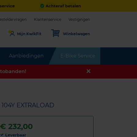
service
Achteraf betalen
estelde vragen
Klantenservice
Vestigingen
Mijn KwikFit
Winkelwagen
Aanbiedingen
E-Bike Service
tobanden!
9 104Y EXTRALOAD
€
232,00
Leverbaar