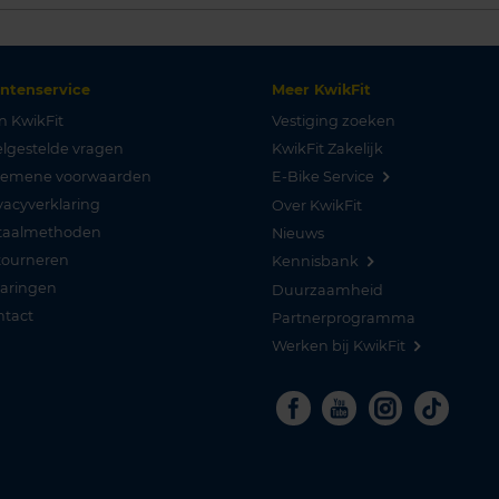
antenservice
Meer KwikFit
n KwikFit
Vestiging zoeken
lgestelde vragen
KwikFit Zakelijk
gemene voorwaarden
E-Bike Service
vacyverklaring
Over KwikFit
taalmethoden
Nieuws
tourneren
Kennisbank
varingen
Duurzaamheid
ntact
Partnerprogramma
Werken bij KwikFit
Facebook
Youtube
Instagra
Tikto