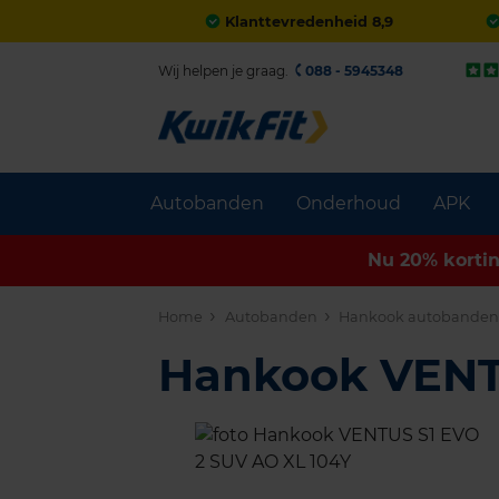
Klanttevredenheid 8,9
Wij helpen je graag.
088 - 5945348
Autobanden
Onderhoud
APK
Nu 20% korti
Home
Autobanden
Hankook autobande
Hankook VENT