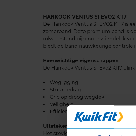
HANKOOK VENTUS S1 EVO2 K117
De Hankook Ventus S1 EVO2 K117 is ee
zomerband. Deze premium band is doo
rolweerstand bijzonder vriendelijk v
biedt de band nauwkeurige controle i
Evenwichtige eigenschappen
De Hankook Ventus S1 Evo2 K117 blinkt 
Wegligging
Stuurgedrag
Grip op droog wegdek
Veiligheid
Efficiëntie
Uitstekende rijprestaties
Het stevige profiel van de Hankook Ve