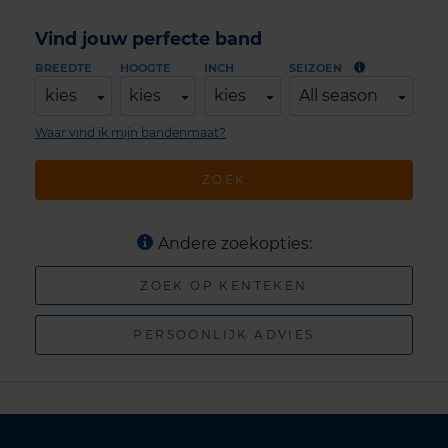
Vind jouw perfecte band
BREEDTE
HOOGTE
INCH
SEIZOEN
kies
kies
kies
All season
Waar vind ik mijn bandenmaat?
ZOEK
Andere zoekopties:
ZOEK OP KENTEKEN
PERSOONLIJK ADVIES