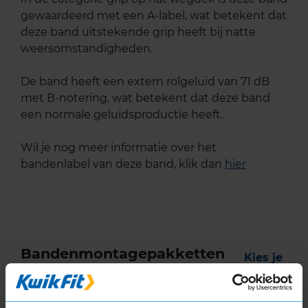
gewaardeerd met een A-label, wat betekent dat
deze band uitstekende grip heeft bij natte
weersomstandigheden.
De band heeft een extern rolgeluid van 71 dB
met B-notering, wat betekent dat deze band
een normale geluidsproductie heeft.
Wil je nog meer informatie over het
bandenlabel van deze band, klik dan
hier
Bandenmontagepakketten
Kies je
bandenmaat omvang (inch)