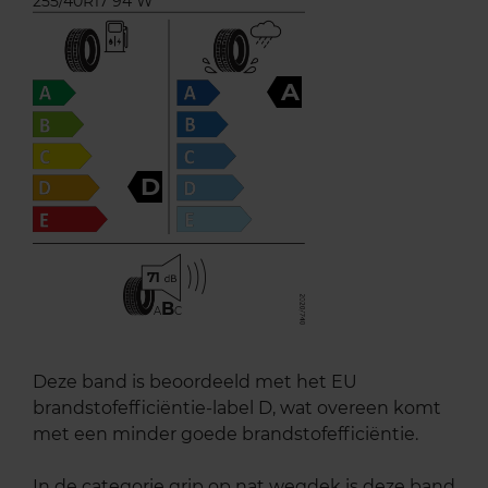
255/40R17 94 W
A
D
71
B
A
C
Deze band is beoordeeld met het EU
brandstofefficiëntie-label D, wat overeen komt
met een minder goede brandstofefficiëntie.
In de categorie grip op nat wegdek is deze band