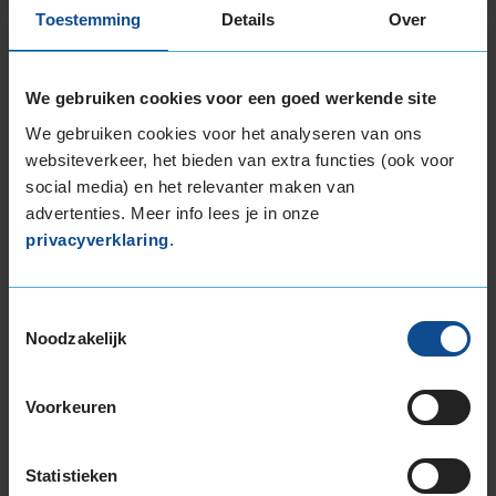
Toestemming
Details
Over
We gebruiken cookies voor een goed werkende site
Montage Veilig & Zeker
We gebruiken cookies voor het analyseren van ons
€ 40,-
Per band
websiteverkeer, het bieden van extra functies (ook voor
social media) en het relevanter maken van
advertenties. Meer info lees je in onze
Montage
M
privacyverklaring
.
Balanceren
B
Ventiel of TPMS service
Ve
Toestemmingsselectie
Stikstof
St
Noodzakelijk
Bandengarantieplan
B
Voorkeuren
Item
Statistieken
1