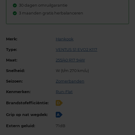
30 dagen omruilgarantie
3 maanden gratis herbalanceren
Merk:
Hankook
Type:
VENTUS S1 EVO2 K117
Maat:
255/40 R17 94W
Snelheid:
W (t/m 270 km/u)
Seizoen:
Zomerbanden
Kenmerken:
Run-Flat
Brandstofefficiëntie:
D
Grip op nat wegdek:
A
Extern geluid:
71dB