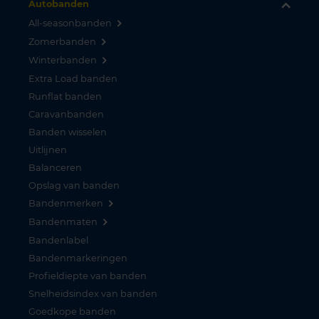
Autobanden
All-seasonbanden
Zomerbanden
Winterbanden
Extra Load banden
Runflat banden
Caravanbanden
Banden wisselen
Uitlijnen
Balanceren
Opslag van banden
Bandenmerken
Bandenmaten
Bandenlabel
Bandenmarkeringen
Profieldiepte van banden
Snelheidsindex van banden
Goedkope banden