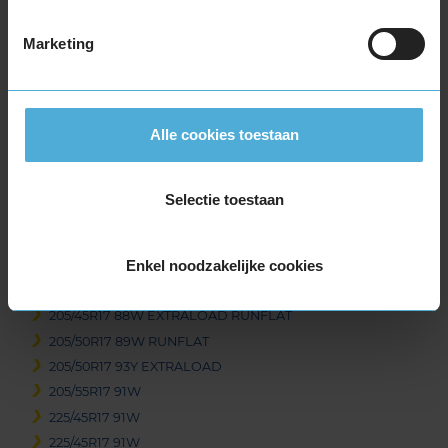
of
Marketing
3
Beschikbare bandenmaten
Alle cookies toestaan
16-inch banden
205/60R16 92V RUNFLAT
Selectie toestaan
205/60R16 92W
205/60R16 96V EXTRALOAD
Enkel noodzakelijke cookies
17-inch banden
205/45R17 84W RUNFLAT
205/45R17 88W EXTRALOAD RUNFLAT
205/50R17 89W RUNFLAT
205/50R17 93Y EXTRALOAD
205/55R17 91W
225/45R17 91W
225/45R17 91W