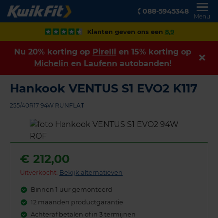
088-5945348
Menu
Klanten geven ons een
8,9
Nu 20% korting op
Pirelli
en 15% korting op
Michelin
en
Laufenn
autobanden!
Hankook VENTUS S1 EVO2 K117
255/40R17 94W RUNFLAT
€
212,00
Uitverkocht:
Bekijk alternatieven
Binnen 1 uur gemonteerd
12 maanden productgarantie
Achteraf betalen of in 3 termijnen