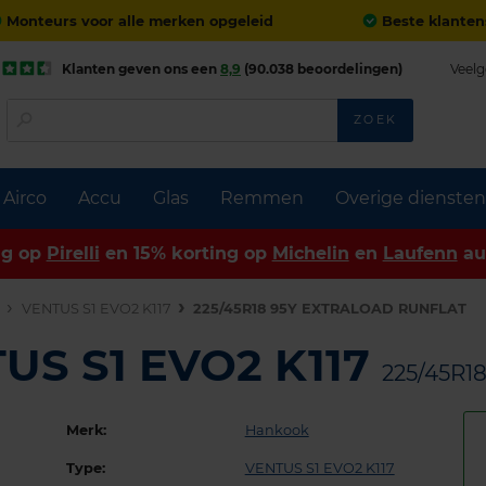
Monteurs voor alle merken opgeleid
Beste klanten
Klanten geven ons een
8,9
(90.038 beoordelingen)
Veelg
ZOEK
Airco
Accu
Glas
Remmen
Overige diensten
ng op
Pirelli
en 15% korting op
Michelin
en
Laufenn
au
n
VENTUS S1 EVO2 K117
225/45R18 95Y EXTRALOAD RUNFLAT
US S1 EVO2 K117
225/45R1
Merk:
Hankook
Type:
VENTUS S1 EVO2 K117