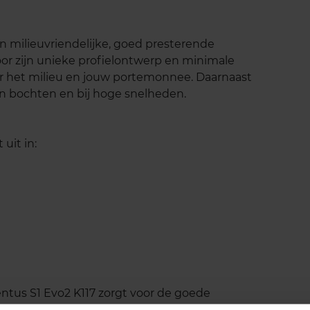
n milieuvriendelijke, goed presterende
r zijn unieke profielontwerp en minimale
oor het milieu en jouw portemonnee. Daarnaast
n bochten en bij hoge snelheden.
uit in:
ntus S1 Evo2 K117 zorgt voor de goede
t silica verrijkt, waardoor de band zowel op