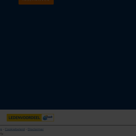
m
k
ng
•
Cookiebeleid
•
Disclaimer
ly.