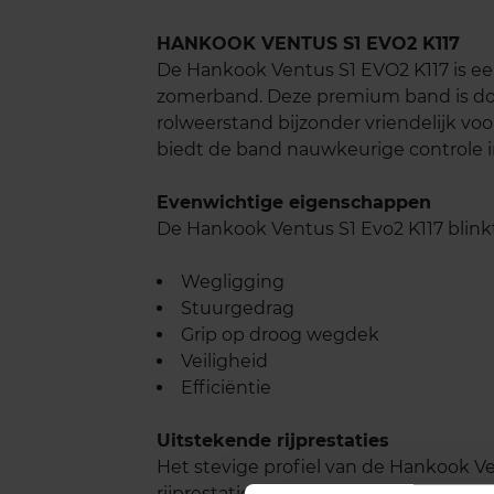
HANKOOK VENTUS S1 EVO2 K117
De Hankook Ventus S1 EVO2 K117 is ee
zomerband. Deze premium band is doo
rolweerstand bijzonder vriendelijk v
biedt de band nauwkeurige controle i
Evenwichtige eigenschappen
De Hankook Ventus S1 Evo2 K117 blinkt 
Wegligging
Stuurgedrag
Grip op droog wegdek
Veiligheid
Efficiëntie
Uitstekende rijprestaties
Het stevige profiel van de Hankook Ve
rijprestaties. Het rubbermengsel is me