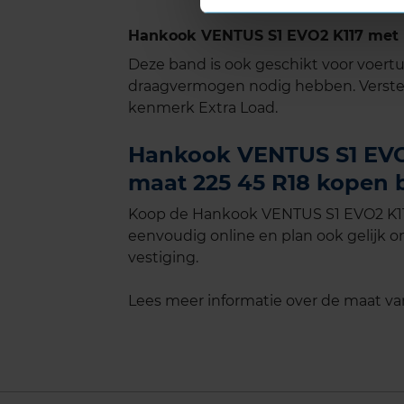
Hankook VENTUS S1 EVO2 K117 met E
Deze band is ook geschikt voor voer
draagvermogen nodig hebben. Verste
kenmerk Extra Load.
Hankook VENTUS S1 EVO2 
maat 225 45 R18 kopen b
Koop de Hankook VENTUS S1 EVO2 K117 
eenvoudig online en plan ook gelijk on
vestiging.
Lees meer informatie over de maat v