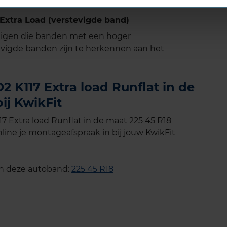
xtra Load (verstevigde band)
tuigen die banden met een hoger
vigde banden zijn te herkennen aan het
K117 Extra load Runflat in de
ij KwikFit
Extra load Runflat in de maat 225 45 R18
line je montageafspraak in bij jouw KwikFit
an deze autoband:
225 45 R18