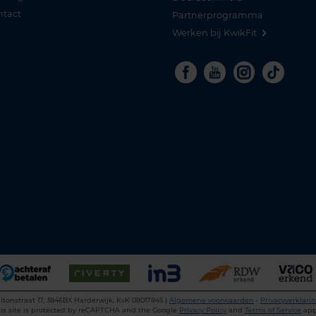
ntact
Partnerprogramma
Werken bij KwikFit
Facebook
Youtube
Instagra
Tikto
ltonstraat 17, 3846BX Harderwijk, KvK 08017845 |
Algemene voorwaarden
•
Privacyverklari
is site is protected by reCAPTCHA and the Google
Privacy Policy
and
Terms of Service
app