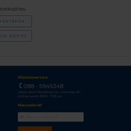
zoekopties:
 KENTEKEN
IJK ADVIES
Klantenservice
088 - 5945348
Lokaal tarief. Bereikbaar van maandag t/m
vrijdag tussen 08.00 - 17.30 uur.
Nieuwsbrief
INSCHRIJVEN