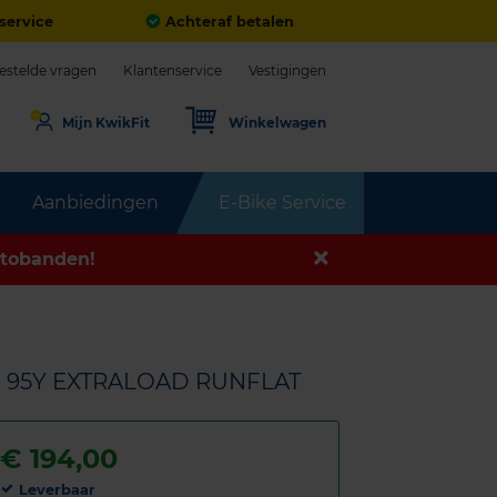
service
Achteraf betalen
estelde vragen
Klantenservice
Vestigingen
Mijn KwikFit
Winkelwagen
Aanbiedingen
E-Bike Service
tobanden!
8 95Y EXTRALOAD RUNFLAT
€
194,00
Leverbaar