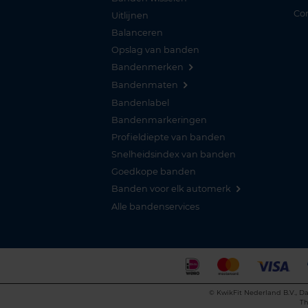
Co
Uitlijnen
Balanceren
Opslag van banden
Bandenmerken
Bandenmaten
Bandenlabel
Bandenmarkeringen
Profieldiepte van banden
Snelheidsindex van banden
Goedkope banden
Banden voor elk automerk
Alle bandenservices
©
KwikFit Nederland B.V., Da
Th