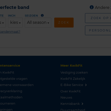
erfecte band
Andere 
TE
INCH
SEIZOEN
ZOEK OP
s
kies
All season
ZOEK
PERSOONL
n bandenmaat?
antenservice
Meer KwikFit
n KwikFit
Vestiging zoeken
lgestelde vragen
KwikFit Zakelijk
gemene voorwaarden
E-Bike Service
vacyverklaring
Over KwikFit
taalmethoden
Nieuws
tourneren
Kennisbank
varingen
Duurzaamheid