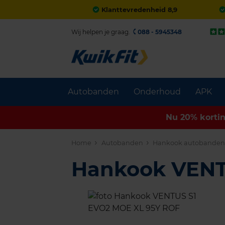
Klanttevredenheid 8,9
Wij helpen je graag.
088 - 5945348
Autobanden
Onderhoud
APK
Nu 20% korti
Home
Autobanden
Hankook autobande
Hankook VENT