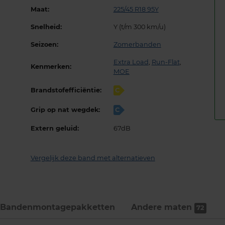
Maat:
225/45 R18 95Y
Snelheid:
Y (t/m 300 km/u)
Seizoen:
Zomerbanden
Extra Load
,
Run-Flat
,
Kenmerken:
MOE
Brandstofefficiëntie:
C
Grip op nat wegdek:
C
Extern geluid:
67dB
Vergelijk deze band met alternatieven
Bandenmontage­pakketten
Andere maten
72