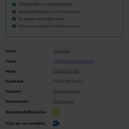
12 maanden productgarantie
Achteraf betalen of in 3 termijnen
30 dagen omruilgarantie
3 maanden gratis herbalanceren
Merk:
Hankook
Type:
VENTUS S1 EVO2 K117
Maat:
255/40 R17 98Y
Snelheid:
Y (t/m 300 km/u)
Seizoen:
Zomerbanden
Kenmerken:
Extra Load
Brandstofefficiëntie:
C
Grip op nat wegdek:
A