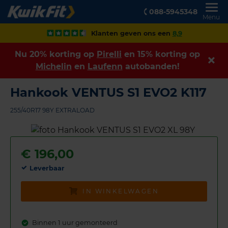
088-5945348
Menu
Klanten geven ons een
8,9
Nu 20% korting op
Pirelli
en 15% korting op
Michelin
en
Laufenn
autobanden!
Hankook VENTUS S1 EVO2 K117
255/40R17 98Y EXTRALOAD
€
196,00
Leverbaar
IN WINKELWAGEN
Binnen 1 uur gemonteerd