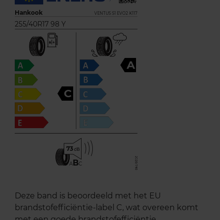
Hankook
VENTUS S1 EVO2 K117
255/40R17 98 Y
A
C
73
B
A
C
Deze band is beoordeeld met het EU
brandstofefficiëntie-label C, wat overeen komt
met een goede brandstofefficiëntie.