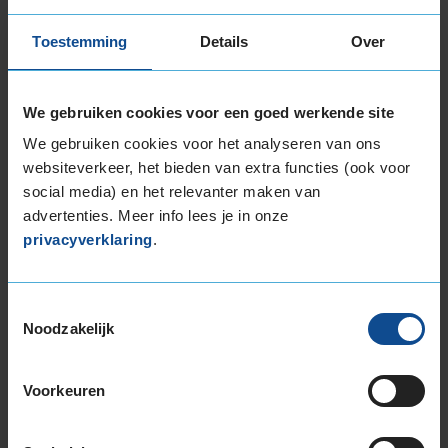
bandenmaat omvang (inch)
Toestemming
Details
Over
We gebruiken cookies voor een goed werkende site
We gebruiken cookies voor het analyseren van ons
Montage Veilig & Zeker
websiteverkeer, het bieden van extra functies (ook voor
€ 40,-
Per band
social media) en het relevanter maken van
advertenties. Meer info lees je in onze
privacyverklaring
.
Montage
M
Balanceren
B
Ventiel of TPMS service
Ve
Toestemmingsselectie
Noodzakelijk
Stikstof
St
Bandengarantieplan
B
Voorkeuren