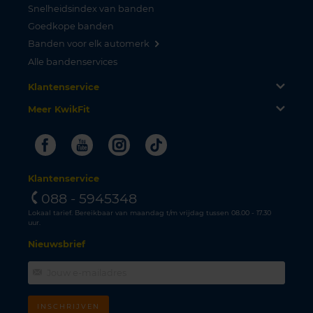
Snelheidsindex van banden
Goedkope banden
Banden voor elk automerk
Alle bandenservices
Klantenservice
Meer KwikFit
Facebook
Youtube
Instagram
Tiktok
Klantenservice
088 - 5945348
Lokaal tarief. Bereikbaar van maandag t/m vrijdag tussen 08.00 - 17.30
uur.
Nieuwsbrief
INSCHRIJVEN