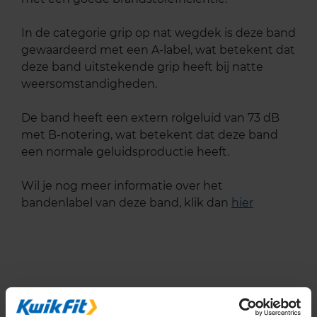
In de categorie grip op nat wegdek is deze band
gewaardeerd met een A-label, wat betekent dat
deze band uitstekende grip heeft bij natte
weersomstandigheden.
De band heeft een extern rolgeluid van 73 dB
met B-notering, wat betekent dat deze band
een normale geluidsproductie heeft.
Wil je nog meer informatie over het
bandenlabel van deze band, klik dan
hier
Bandenmontagepakketten
Kies je