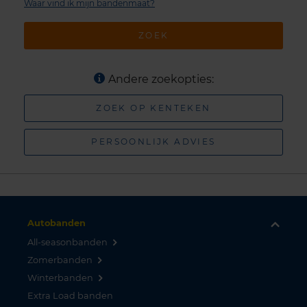
Waar vind ik mijn bandenmaat?
ZOEK
Andere zoekopties:
ZOEK OP KENTEKEN
PERSOONLIJK ADVIES
Autobanden
All-seasonbanden
Zomerbanden
Winterbanden
Extra Load banden