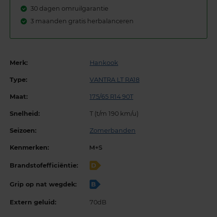
30 dagen omruilgarantie
3 maanden gratis herbalanceren
Merk:
Hankook
Type:
VANTRA LT RA18
Maat:
175/65 R14 90T
Snelheid:
T (t/m 190 km/u)
Seizoen:
Zomerbanden
Kenmerken:
Brandstofefficiëntie:
D
Grip op nat wegdek:
B
Extern geluid:
70dB