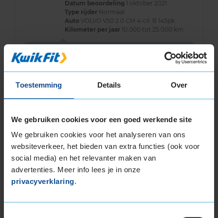
Datum beoordeling
1 oktober 2021
Type rijder
Normaal
Auto
VOLVO V50 2.0 CM 4-cil. B 145pk
Kilometer per jaar
10.000 tot 25.000 km
Het zijn caravan banden dus kan ik
bovenstaande niet echt beoordelen
Toestemming
Details
Over
We gebruiken cookies voor een goed werkende site
We gebruiken cookies voor het analyseren van ons
Bandenmontagepakketten
Kies je
websiteverkeer, het bieden van extra functies (ook voor
bandenmaat omvang (inch)
social media) en het relevanter maken van
advertenties. Meer info lees je in onze
privacyverklaring
.
Toestemmingsselectie