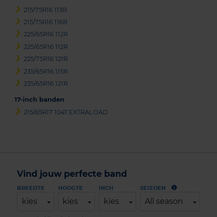
215/75R16 113R
215/75R16 116R
225/65R16 112R
225/65R16 112R
225/75R16 121R
235/65R16 115R
235/65R16 121R
17-inch banden
215/65R17 104T EXTRALOAD
Vind jouw perfecte band
BREEDTE
HOOGTE
INCH
SEIZOEN
kies
kies
kies
All season