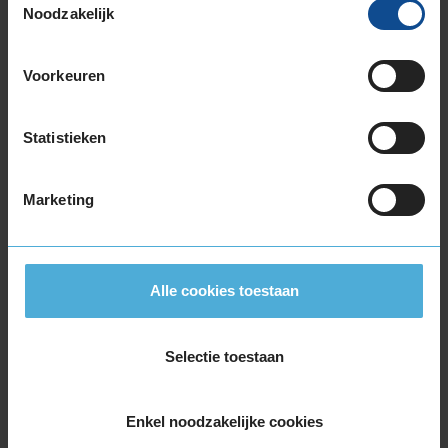
Noodzakelijk
Montage Veilig & Zeker
€ 40,-
Per band
Voorkeuren
Montage
M
Statistieken
Balanceren
B
Ventiel of TPMS service
Ve
Marketing
Stikstof
St
Bandengarantieplan
B
Alle cookies toestaan
Item
Selectie toestaan
1
of
3
Enkel noodzakelijke cookies