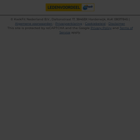
©
KwikFit Nederland B.V., Daltonstraat 17, 3846BX Harderwijk, KvK 08017845 |
Algemene voorwaarden
•
Privacyverklaring
•
Cookiebeleid
•
Disclaimer
This site is protected by reCAPTCHA and the Google
Privacy Policy
and
Terms of
Service
apply.