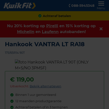
088-5945348
Menu
Achteraf betalen
Nu 20% korting op
Pirelli
en 15% korting op
Michelin
en
Laufenn
autobanden!
Hankook VANTRA LT RA18
175/65R14 90T
€
119,00
Uitverkocht:
Bekijk alternatieven
Binnen 1 uur gemonteerd
12 maanden productgarantie
Achteraf betalen of in 3 termijnen