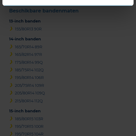
Beschikbare bandenmaten
13-inch banden
155/80R13 90R
14-inch banden
165/70R14 89R
165/82R14 97R
175/80R14 99Q
185/75R14 102Q
195/80R14 106R
205/75R14 109R
205/80R14 109Q
215/80R14 112Q
15-inch banden
185/80R15 103R
195/70R15 100R
195/70R15 104R