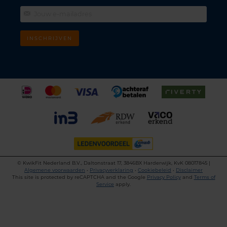
INSCHRIJVEN
©
KwikFit Nederland B.V., Daltonstraat 17, 3846BX Harderwijk, KvK 08017845 |
Algemene voorwaarden
•
Privacyverklaring
•
Cookiebeleid
•
Disclaimer
This site is protected by reCAPTCHA and the Google
Privacy Policy
and
Terms of
Service
apply.