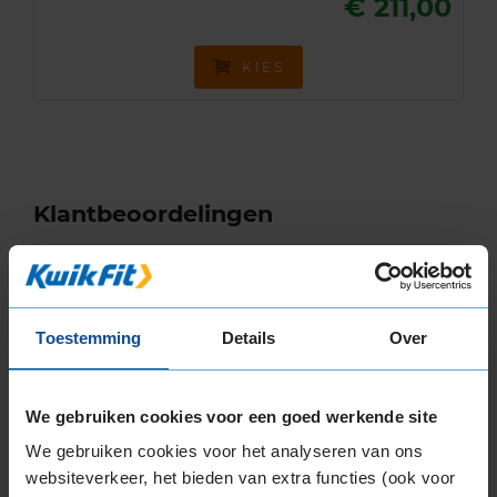
€ 211,00
KIES
Klantbeoordelingen
7,0
Algemeen
7,0
Geluid
5,0
Grip
8,0
Toestemming
Details
Over
Comfort
5,0
Band
215/75R16 113R
Datum beoordeling
9 april 2024
We gebruiken cookies voor een goed werkende site
Type rijder
Normaal
We gebruiken cookies voor het analyseren van ons
Auto
FORD Transit 280 2.2 TDCi BUS 4-cil. D 110pk
Kilometer per jaar
50.000 km of meer
websiteverkeer, het bieden van extra functies (ook voor