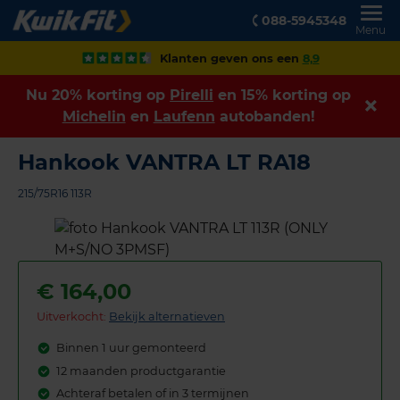
088-5945348
Menu
Klanten geven ons een
8,9
Nu 20% korting op
Pirelli
en 15% korting op
Michelin
en
Laufenn
autobanden!
Hankook VANTRA LT RA18
215/75R16 113R
€
164,00
Uitverkocht:
Bekijk alternatieven
Binnen 1 uur gemonteerd
12 maanden productgarantie
Achteraf betalen of in 3 termijnen