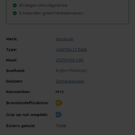
30 dagen omruilgarantie
3 maanden gratis herbalanceren
Merk:
Hankook
Type:
VANTRA LT RA18
Maat:
215/75 R16 113R
Snelheid:
R (t/m 170 km/u)
Seizoen:
Zomerbanden
Kenmerken:
Brandstofefficiëntie:
D
Grip op nat wegdek:
C
Extern geluid:
70dB