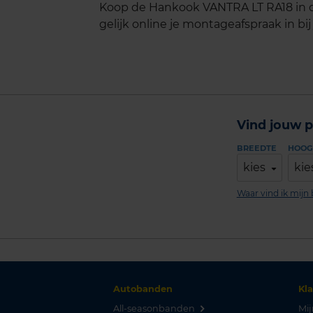
Koop de Hankook VANTRA LT RA18 in d
gelijk online je montageafspraak in bij
Vind jouw p
BREEDTE
HOOG
kies
kie
Waar vind ik mij
Autobanden
Kl
All-seasonbanden
Mij