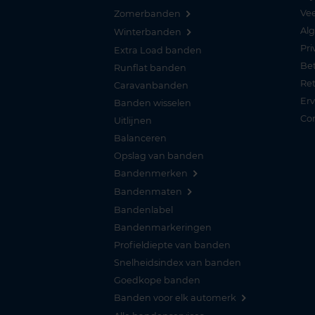
Vee
Zomerbanden
Al
Winterbanden
Pri
Extra Load banden
Be
Runflat banden
Re
Caravanbanden
Er
Banden wisselen
Co
Uitlijnen
Balanceren
Opslag van banden
Bandenmerken
Bandenmaten
Bandenlabel
Bandenmarkeringen
Profieldiepte van banden
Snelheidsindex van banden
Goedkope banden
Banden voor elk automerk