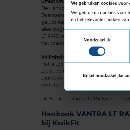
Effectiviteit van de band
We gebruiken cookies voor 
De Hankook Vantra LT RA18 is een bet
We gebruiken cookies voor he
Daarnaast kent de band een korte re
en het relevanter maken van 
geluid dat de band tijdens het rijden
alles zorgt voor vele veilige kilometer
Toestemmingsselectie
LT RA18 van Hankook een lage rolweers
Noodzakelijk
het brandstofverbruik.
Veiligheid
Het uitgekiende profiel van de Hankook
zodat de kans op aquaplaning aanzien
Enkel noodzakelijke co
zijgroeven voor een perfecte grip, zo
een stabiele rit.
De Hankook Vantra LT RA18 is met r
Hankook VANTRA LT RA18
bij KwikFit