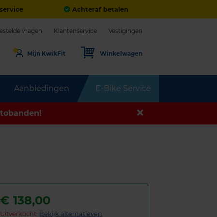
service
Achteraf betalen
estelde vragen
Klantenservice
Vestigingen
Mijn KwikFit
Winkelwagen
Aanbiedingen
E-Bike Service
tobanden!
€
138,00
Uitverkocht:
Bekijk alternatieven