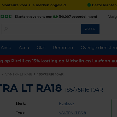
Monteurs voor alle merken opgeleid
Beste klanten
Klanten geven ons een
8,9
(90.007 beoordelingen)
Veelg
ZOEK
Airco
Accu
Glas
Remmen
Overige diensten
ng op
Pirelli
en 15% korting op
Michelin
en
Laufenn
au
n
VANTRA LT RA18
185/75R16 104R
RA LT RA18
185/75R16 104R
Merk:
Hankook
Type:
VANTRA LT RA18