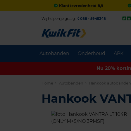
Klanttevredenheid 8,9
Wij helpen je graag.
088 - 5945348
Autobanden
Onderhoud
APK
Nu 20% korti
Home
Autobanden
Hankook autobande
Hankook VANT