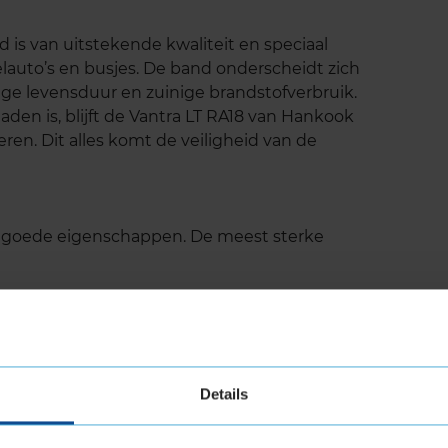
is van uitstekende kwaliteit en speciaal
lauto’s en busjes. De band onderscheidt zich
nge levensduur en zuinige brandstofverbruik.
den is, blijft de Vantra LT RA18 van Hankook
veren. Dit alles komt de veiligheid van de
l goede eigenschappen. De meest sterke
Details