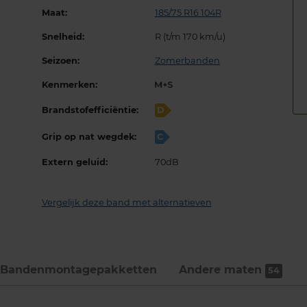
Maat:
185/75 R16 104R
Snelheid:
R (t/m 170 km/u)
Seizoen:
Zomerbanden
Kenmerken:
Brandstofefficiëntie:
D
Grip op nat wegdek:
C
Extern geluid:
70dB
Vergelijk deze band met alternatieven
Bandenmontage­pakketten
Andere maten
54