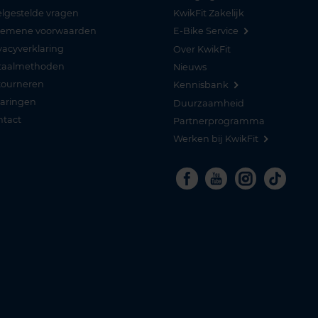
lgestelde vragen
KwikFit Zakelijk
gemene voorwaarden
E-Bike Service
vacyverklaring
Over KwikFit
taalmethoden
Nieuws
tourneren
Kennisbank
varingen
Duurzaamheid
ntact
Partnerprogramma
Werken bij KwikFit
Facebook
Youtube
Instagra
Tikto