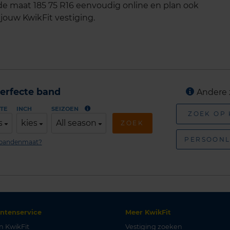
e maat 185 75 R16 eenvoudig online en plan ook
 jouw KwikFit vestiging.
erfecte band
Andere 
TE
INCH
SEIZOEN
ZOEK OP
s
kies
All season
ZOEK
PERSOONL
n bandenmaat?
antenservice
Meer KwikFit
n KwikFit
Vestiging zoeken