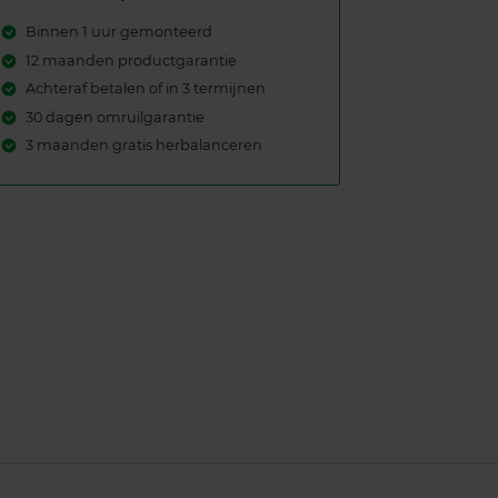
Binnen 1 uur gemonteerd
12 maanden productgarantie
Achteraf betalen of in 3 termijnen
30 dagen omruilgarantie
3 maanden gratis herbalanceren