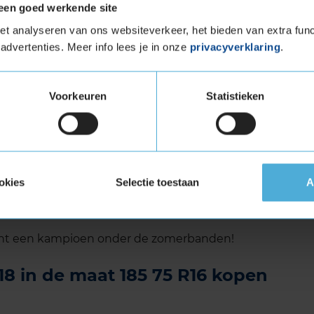
een goed werkende site
rouwbare zomerband die zich goed laat sturen.
t analyseren van ons websiteverkeer, het bieden van extra func
mweg en een opvallend goede tractie. Het
advertenties. Meer info lees je in onze
privacyverklaring
.
 produceert is bovendien aangenaam laag. Dit
s en comfortabele ritten. Tot slot heeft de Vantra
tand. Dit verlengt de levensduur en verlaagt
Voorkeuren
Statistieken
 Vantra LT RA18 voert water en vuil vlot af,
lijk wordt verminderd. Daarnaast zorgen de
okies
Selectie toestaan
A
dat je kunt rekenen op een prima wegligging en
echt een kampioen onder de zomerbanden!
 in de maat 185 75 R16 kopen