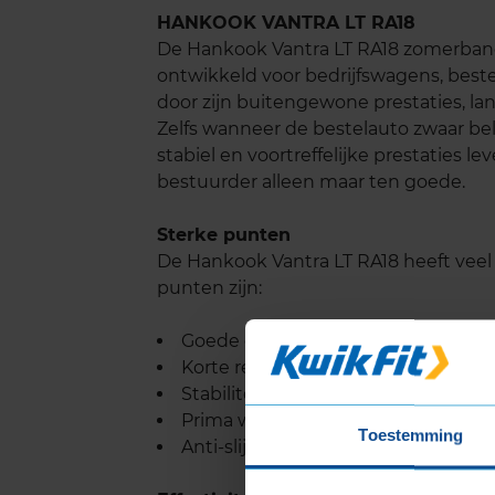
HANKOOK VANTRA LT RA18
De Hankook Vantra LT RA18 zomerband 
ontwikkeld voor bedrijfswagens, beste
door zijn buitengewone prestaties, la
Zelfs wanneer de bestelauto zwaar bela
stabiel en voortreffelijke prestaties le
bestuurder alleen maar ten goede.
Sterke punten
De Hankook Vantra LT RA18 heeft vee
punten zijn:
Goede grip
Korte remweg
Stabiliteit
Prima wegligging
Toestemming
Anti-slijtage kwaliteiten