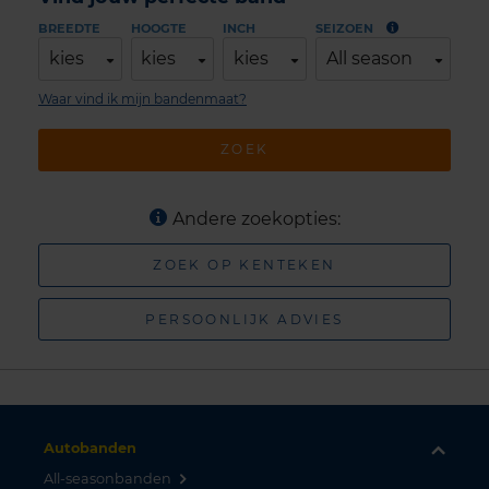
BREEDTE
HOOGTE
INCH
SEIZOEN
kies
kies
kies
All season
Waar vind ik mijn bandenmaat?
ZOEK
Andere zoekopties:
ZOEK OP KENTEKEN
PERSOONLIJK ADVIES
Autobanden
All-seasonbanden