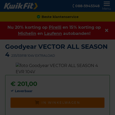
088-5945348
Menu
Beste klantenservice
Nu 20% korting op
Pirelli
en 15% korting op
Michelin
en
Laufenn
autobanden!
Goodyear VECTOR ALL SEASON
4
235/55R18 104V EXTRALOAD
€
201,00
Leverbaar
IN WINKELWAGEN