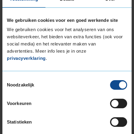
Montage Veilig & Zeker
€ 40,-
Per band
We gebruiken cookies voor een goed werkende site
We gebruiken cookies voor het analyseren van ons
Montage
M
websiteverkeer, het bieden van extra functies (ook voor
social media) en het relevanter maken van
Balanceren
B
advertenties. Meer info lees je in onze
Ventiel of TPMS service
Ve
privacyverklaring
.
Stikstof
St
Bandengarantieplan
B
Toestemmingsselectie
Noodzakelijk
Item
Voorkeuren
1
of
Statistieken
3