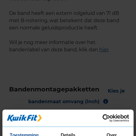
De band heeft een extern rolgeluid van 71 dB
met B-notering, wat betekent dat deze band
een normale geluidsproductie heeft.
Wil je nog meer informatie over het
bandenlabel van deze band, klik dan
hier
Bandenmontagepakketten
Kies je
bandenmaat omvang (inch)
Toestemming
Details
Over