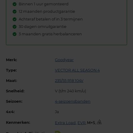
Binnen 1 uur gemonteerd
12 maanden productgarantie
Achteraf betalen of in 3 termijnen
30 dagen omruilgarantie
3 maanden gratis herbalanceren
Merk:
Goodyear
Type:
VECTOR ALL SEASON 4
Maat:
235/55 R18 104V
Snelheid:
V (t/m 240 km/u)
Seizoen:
4-seizoensbanden
4x4:
Ja
Kenmerken:
Extra Load
,
EVR
,
,