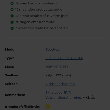
Binnen 1 uur gemonteerd
12 maanden productgarantie
Achteraf betalen of in 3 termijnen
30 dagen omruilgarantie
3 maanden gratis herbalanceren
Merk:
Goodyear
Type:
VECTOR ALL SEASON 4
Maat:
205/40 R18 86Y
Snelheid:
Y (t/m 300 km/u)
Seizoen:
4-seizoensbanden
Extra Load
,
EVR
,
Kenmerken:
Velgrandbescherming
,
,
Brandstofefficiëntie:
C