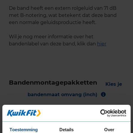
De band heeft een extern rolgeluid van 71 dB
met B-notering, wat betekent dat deze band
een normale geluidsproductie heeft.
Wil je nog meer informatie over het
bandenlabel van deze band, klik dan
hier
Bandenmontagepakketten
Kies je
bandenmaat omvang (inch)
Toestemming
Details
Over