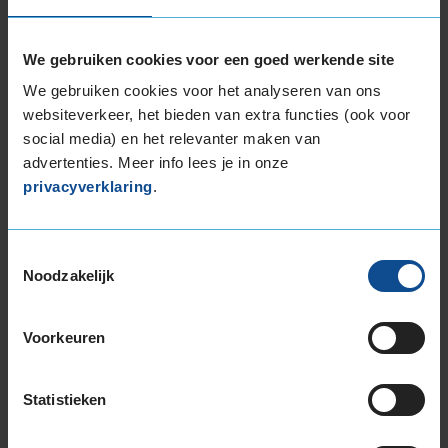
Montage Veilig & Zeker
€ 40,-
Per band
We gebruiken cookies voor een goed werkende site
We gebruiken cookies voor het analyseren van ons
Montage
M
websiteverkeer, het bieden van extra functies (ook voor
Balanceren
B
social media) en het relevanter maken van
advertenties. Meer info lees je in onze
Ventiel of TPMS service
Ve
privacyverklaring
.
Stikstof
St
Bandengarantieplan
B
Toestemmingsselectie
Noodzakelijk
Item
Voorkeuren
1
of
Statistieken
3