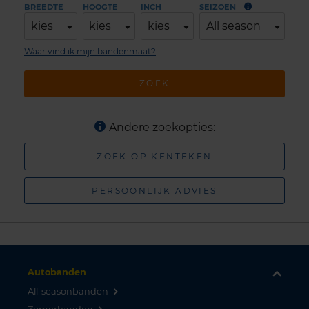
BREEDTE
HOOGTE
INCH
SEIZOEN
kies
kies
kies
All season
Waar vind ik mijn bandenmaat?
ZOEK
Andere zoekopties:
ZOEK OP KENTEKEN
PERSOONLIJK ADVIES
Autobanden
All-seasonbanden