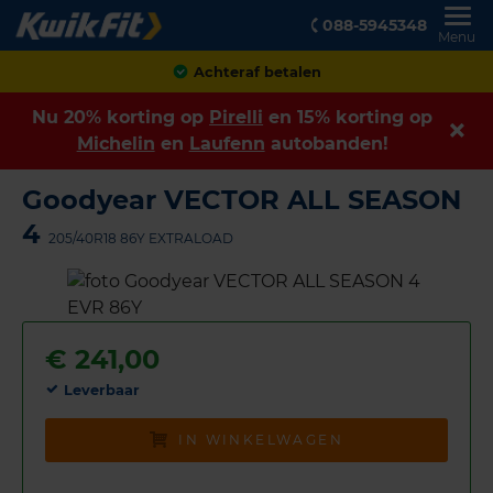
088-5945348
Menu
Achteraf betalen
Nu 20% korting op
Pirelli
en 15% korting op
Michelin
en
Laufenn
autobanden!
Goodyear VECTOR ALL SEASON
4
205/40R18 86Y EXTRALOAD
€
241,00
Leverbaar
IN WINKELWAGEN