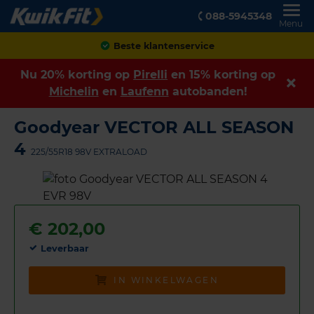
088-5945348
Menu
Beste klantenservice
Nu 20% korting op
Pirelli
en 15% korting op
Michelin
en
Laufenn
autobanden!
Goodyear VECTOR ALL SEASON
4
225/55R18 98V EXTRALOAD
€
202,00
Leverbaar
IN WINKELWAGEN