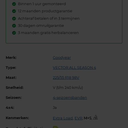
Binnen 1 uur gemonteerd
12 maanden productgarantie
Achteraf betalen of in 3 termijnen
30 dagen omruilgarantie
3 maanden gratis herbalanceren
Merk:
Goodyear
Type:
VECTOR ALL SEASON 4
Maat:
225/55 R18 98V
Snelheid:
V (t/m 240 km/u)
Seizoen:
4-seizoensbanden
4x4:
Ja
Kenmerken:
Extra Load
,
EVR
,
,