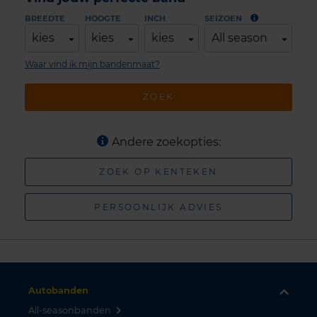
BREEDTE
HOOGTE
INCH
SEIZOEN
kies
kies
kies
All season
Waar vind ik mijn bandenmaat?
ZOEK
Andere zoekopties:
ZOEK OP KENTEKEN
PERSOONLIJK ADVIES
Autobanden
All-seasonbanden