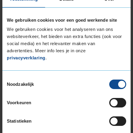
Montage Veilig & Zeker
€ 40,-
Per band
We gebruiken cookies voor een goed werkende site
We gebruiken cookies voor het analyseren van ons
Montage
M
websiteverkeer, het bieden van extra functies (ook voor
social media) en het relevanter maken van
Balanceren
B
advertenties. Meer info lees je in onze
Ventiel of TPMS service
Ve
privacyverklaring
.
Stikstof
St
Bandengarantieplan
B
Toestemmingsselectie
Noodzakelijk
Item
Voorkeuren
1
of
Statistieken
3