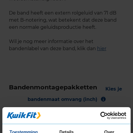
De band heeft een extern rolgeluid van 71 dB
met B-notering, wat betekent dat deze band
een normale geluidsproductie heeft.
Wil je nog meer informatie over het
bandenlabel van deze band, klik dan
hier
Bandenmontagepakketten
Kies je
bandenmaat omvang (inch)
Toestemming
Details
Over