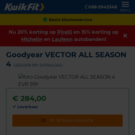
088-5945348
Menu
Achteraf betalen
Nu 20% korting op
Pirelli
en 15% korting op
Michelin
en
Laufenn
autobanden!
Goodyear VECTOR ALL SEASON
4
235/45R19 99Y EXTRALOAD
€
284,00
Leverbaar
IN WINKELWAGEN