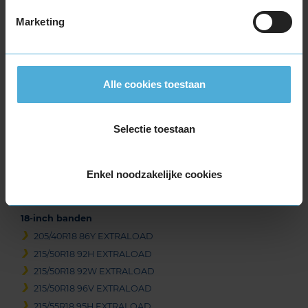
Marketing
Beschikbare bandenmaten
16-inch banden
Alle cookies toestaan
205/55R16 91V EXTRALOAD
205/55R16 94V EXTRALOAD
17-inch banden
Selectie toestaan
215/55R17 94T EXTRALOAD
215/55R17 98W EXTRALOAD
Enkel noodzakelijke cookies
225/45R17 94W EXTRALOAD
235/55R17 103Y EXTRALOAD
18-inch banden
205/40R18 86Y EXTRALOAD
215/50R18 92H EXTRALOAD
215/50R18 92W EXTRALOAD
215/50R18 96V EXTRALOAD
215/55R18 95H EXTRALOAD