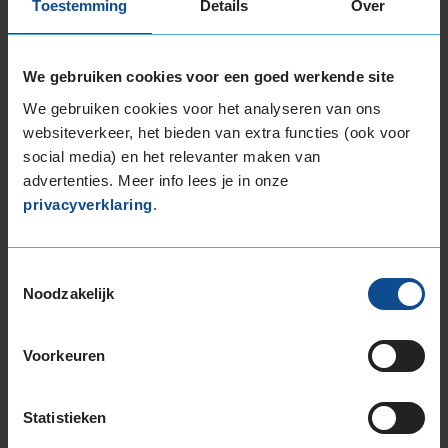
Toestemming
Details
Over
Montage Veilig & Zeker
€ 40,-
We gebruiken cookies voor een goed werkende site
Per band
We gebruiken cookies voor het analyseren van ons
websiteverkeer, het bieden van extra functies (ook voor
Montage
M
social media) en het relevanter maken van
Balanceren
B
advertenties. Meer info lees je in onze
Ventiel of TPMS service
Ve
privacyverklaring
.
Stikstof
St
Bandengarantieplan
B
Toestemmingsselectie
Noodzakelijk
Voorkeuren
Item
1
of
Statistieken
3