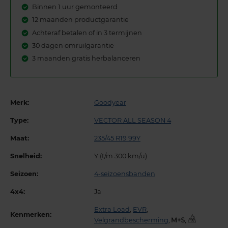
Binnen 1 uur gemonteerd
12 maanden productgarantie
Achteraf betalen of in 3 termijnen
30 dagen omruilgarantie
3 maanden gratis herbalanceren
Merk:
Goodyear
Type:
VECTOR ALL SEASON 4
Maat:
235/45 R19 99Y
Snelheid:
Y (t/m 300 km/u)
Seizoen:
4-seizoensbanden
4x4:
Ja
Extra Load
,
EVR
,
Kenmerken:
Velgrandbescherming
,
,