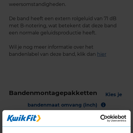
weersomstandigheden.
De band heeft een extern rolgeluid van 71 dB
met B-notering, wat betekent dat deze band
een normale geluidsproductie heeft.
Wil je nog meer informatie over het
bandenlabel van deze band, klik dan
hier
Bandenmontagepakketten
Kies je
bandenmaat omvang (inch)