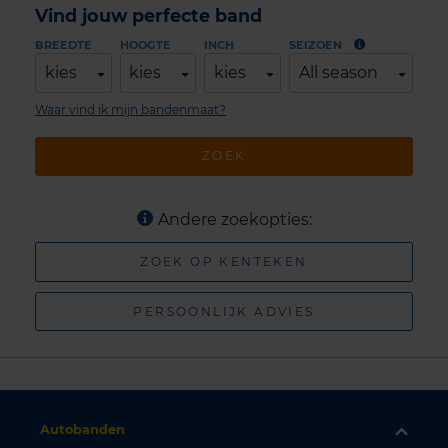
Vind jouw perfecte band
BREEDTE
HOOGTE
INCH
SEIZOEN
kies
kies
kies
All season
Waar vind ik mijn bandenmaat?
ZOEK
Andere zoekopties:
ZOEK OP KENTEKEN
PERSOONLIJK ADVIES
Autobanden