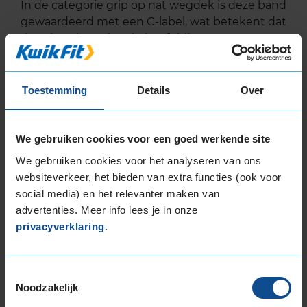
In de categorie grip op nat wegdek is deze band
gewaardeerd met een C-label, wat betekent dat
deze band goede grip heeft bij natte
weersomstandigheden.
De band heeft een extern rolgeluid van 73 dB
Toestemming
Details
Over
met B-notering, wat betekent dat deze band
een normale geluidsproductie heeft.
We gebruiken cookies voor een goed werkende site
Wil je nog meer informatie over het
We gebruiken cookies voor het analyseren van ons
bandenlabel van deze band, klik dan
hier
websiteverkeer, het bieden van extra functies (ook voor
social media) en het relevanter maken van
advertenties. Meer info lees je in onze
privacyverklaring
.
Bandenmontagepakketten
Kies je
Toestemmingsselectie
bandenmaat omvang (inch)
Noodzakelijk