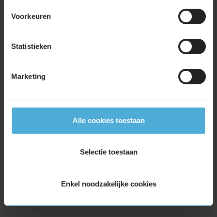
Voorkeuren
Statistieken
Montage Veilig & Zeker
€ 40,-
Per band
Marketing
Montage
M
Balanceren
B
Alle cookies toestaan
Ventiel of TPMS service
Ve
Stikstof
St
Selectie toestaan
Bandengarantieplan
B
Enkel noodzakelijke cookies
Item