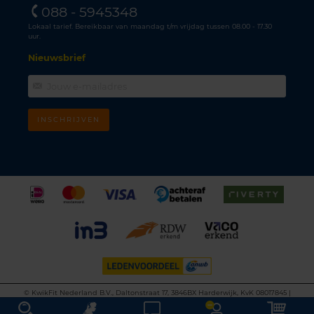
088 - 5945348
Lokaal tarief. Bereikbaar van maandag t/m vrijdag tussen 08.00 - 17.30
uur.
Nieuwsbrief
INSCHRIJVEN
©
KwikFit Nederland B.V., Daltonstraat 17, 3846BX Harderwijk, KvK 08017845 |
Algemene voorwaarden
•
Privacyverklaring
•
Cookiebeleid
•
Disclaimer
This site is protected by reCAPTCHA and the Google
Privacy Policy
and
Terms of