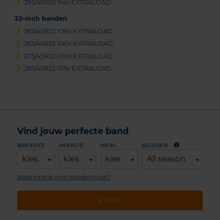
295/45R20 114V EXTRALOAD
22-inch banden
265/40R22 106V EXTRALOAD
265/40R22 106V EXTRALOAD
275/45R22 115W EXTRALOAD
285/40R22 110V EXTRALOAD
Vind jouw perfecte band
BREEDTE
HOOGTE
INCH
SEIZOEN
kies
kies
kies
All season
Waar vind ik mijn bandenmaat?
ZOEK