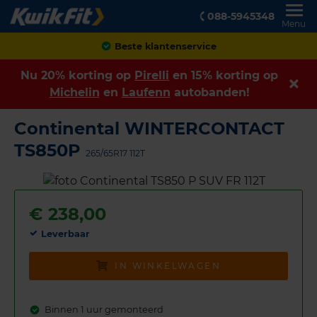
088-5945348
Menu
Beste klantenservice
Nu 20% korting op
Pirelli
en 15% korting op
Michelin
en
Laufenn
autobanden!
Continental WINTERCONTACT
TS850P
265/65R17 112T
€
238,00
Leverbaar
IN WINKELWAGEN
Binnen 1 uur gemonteerd