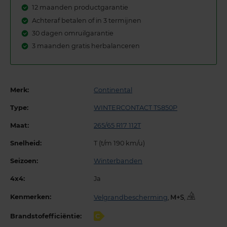
12 maanden productgarantie
Achteraf betalen of in 3 termijnen
30 dagen omruilgarantie
3 maanden gratis herbalanceren
Merk:
Continental
Type:
WINTERCONTACT TS850P
Maat:
265/65 R17 112T
Snelheid:
T (t/m 190 km/u)
Seizoen:
Winterbanden
4x4:
Ja
Kenmerken:
Velgrandbescherming
,
,
Brandstofefficiëntie:
C