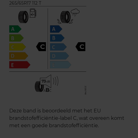
265/65R17 112 T
C
C
73
B
A
C
Deze band is beoordeeld met het EU
brandstofefficiëntie-label C, wat overeen komt
met een goede brandstofefficiëntie.