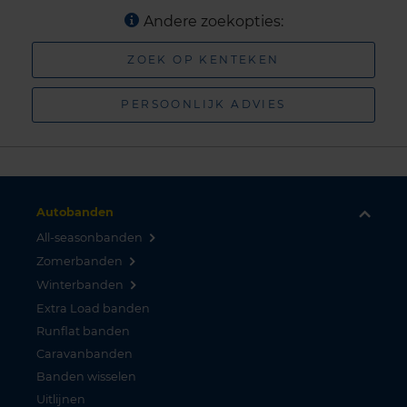
Andere zoekopties:
ZOEK OP KENTEKEN
PERSOONLIJK ADVIES
Autobanden
All-seasonbanden
Zomerbanden
Winterbanden
Extra Load banden
Runflat banden
Caravanbanden
Banden wisselen
Uitlijnen