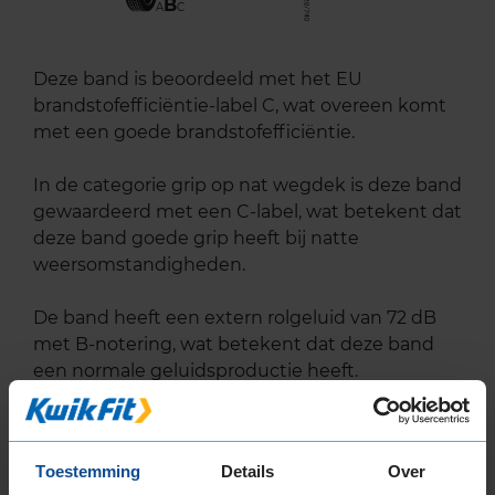
B
A
C
Deze band is beoordeeld met het EU
brandstofefficiëntie-label C, wat overeen komt
met een goede brandstofefficiëntie.
In de categorie grip op nat wegdek is deze band
gewaardeerd met een C-label, wat betekent dat
deze band goede grip heeft bij natte
weersomstandigheden.
De band heeft een extern rolgeluid van 72 dB
met B-notering, wat betekent dat deze band
een normale geluidsproductie heeft.
Wil je nog meer informatie over het
bandenlabel van deze band, klik dan
hier
Toestemming
Details
Over