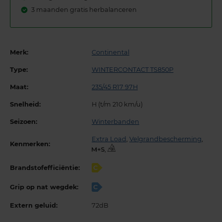
3 maanden gratis herbalanceren
Merk:
Continental
Type:
WINTERCONTACT TS850P
Maat:
235/45 R17 97H
Snelheid:
H (t/m 210 km/u)
Seizoen:
Winterbanden
Extra Load
,
Velgrandbescherming
,
Kenmerken:
,
Brandstofefficiëntie:
C
Grip op nat wegdek:
C
Extern geluid:
72dB