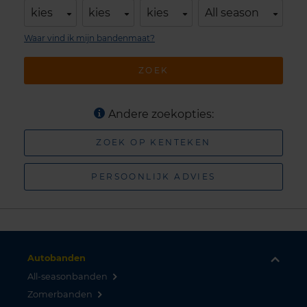
kies
kies
kies
All season
Waar vind ik mijn bandenmaat?
ZOEK
Andere zoekopties:
ZOEK OP KENTEKEN
PERSOONLIJK ADVIES
Autobanden
All-seasonbanden
Zomerbanden