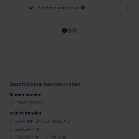
Bandengarantieplan
B
Item
1
of
3
Beschikbare bandenmaten
16-inch banden
205/60R16 92H
17-inch banden
205/40R17 84H EXTRALOAD
205/55R17 91H
215/55R17 98H EXTRALOAD