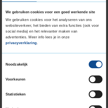
Alternatief voor deze band
We gebruiken cookies voor een goed werkende site
We gebruiken cookies voor het analyseren van ons
A-merk alternatief
websiteverkeer, het bieden van extra functies (ook voor
Bridgestone BLIZZAK 6
social media) en het relevanter maken van
Winterband
235/45 R17 97V
advertenties. Meer info lees je in onze
(
34 reviews
)
privacyverklaring
.
Snelheidsindex:
V
Kenmerken:
Extra Load
,
Velgrandbescherming
,
,
Toestemmingsselectie
Noodzakelijk
70dB
C
B
€ 264,00
Voorkeuren
KIES
Statistieken