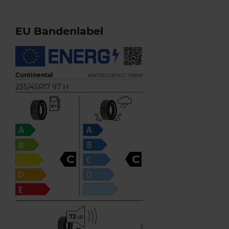
EU Bandenlabel
Continental
WINTERCONTACT TS850P
235/45R17 97 H
C
C
72