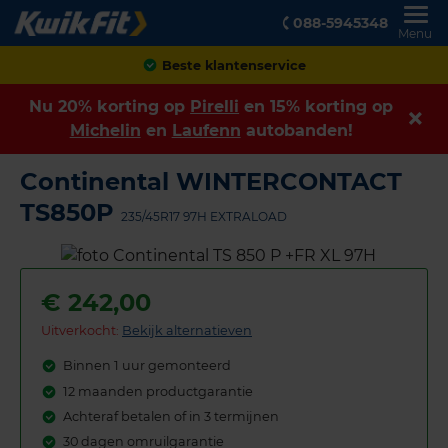
088-5945348
Menu
Achteraf betalen
Nu 20% korting op
Pirelli
en 15% korting op
Michelin
en
Laufenn
autobanden!
Continental WINTERCONTACT
TS850P
235/45R17 97H EXTRALOAD
€
242,00
Uitverkocht:
Bekijk alternatieven
Binnen 1 uur gemonteerd
12 maanden productgarantie
Achteraf betalen of in 3 termijnen
30 dagen omruilgarantie