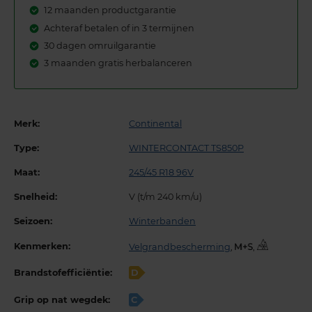
12 maanden productgarantie
Achteraf betalen of in 3 termijnen
30 dagen omruilgarantie
3 maanden gratis herbalanceren
Merk:
Continental
Type:
WINTERCONTACT TS850P
Maat:
245/45 R18 96V
Snelheid:
V (t/m 240 km/u)
Seizoen:
Winterbanden
Kenmerken:
Velgrandbescherming
,
,
Brandstofefficiëntie:
D
Grip op nat wegdek:
C