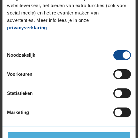
Snelheidsindex:
V
websiteverkeer, het bieden van extra functies (ook voor
Kenmerken:
Velgrandbescherming
,
social media) en het relevanter maken van
Zelfdichtend
,
,
advertenties. Meer info lees je in onze
72dB
privacyverklaring
.
C
B
€ 199,20
Toestemmingsselectie
Normale prijs: € 249,00
Noodzakelijk
KIES
Voorkeuren
Statistieken
Bandenmontagepakketten
Kies je
Marketing
bandenmaat omvang (inch)