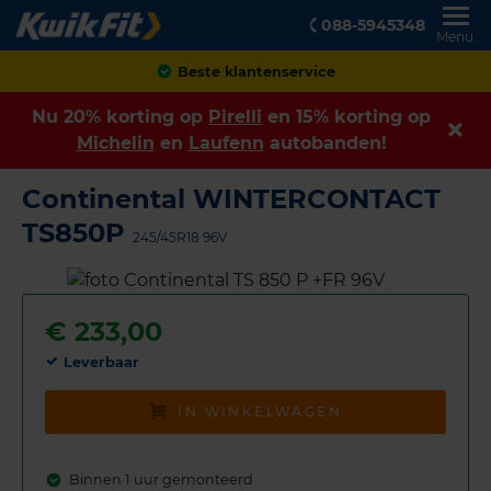
088-5945348
Menu
Beste klantenservice
Nu 20% korting op
Pirelli
en 15% korting op
Michelin
en
Laufenn
autobanden!
Continental WINTERCONTACT
TS850P
245/45R18 96V
€
233,00
Leverbaar
IN WINKELWAGEN
Binnen 1 uur gemonteerd