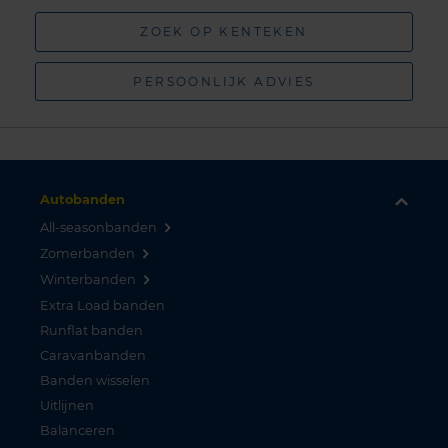
ZOEK OP KENTEKEN
PERSOONLIJK ADVIES
Autobanden
All-seasonbanden
Zomerbanden
Winterbanden
Extra Load banden
Runflat banden
Caravanbanden
Banden wisselen
Uitlijnen
Balanceren