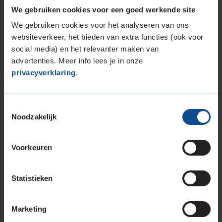
Bandenmontagepakketten
We gebruiken cookies voor een goed werkende site
Kies je
We gebruiken cookies voor het analyseren van ons
bandenmaat omvang (inch)
websiteverkeer, het bieden van extra functies (ook voor
social media) en het relevanter maken van
advertenties. Meer info lees je in onze
privacyverklaring
.
Montage Veilig & Zeker
Toestemmingsselectie
€ 40,-
Per band
Noodzakelijk
Montage
M
Voorkeuren
Balanceren
B
Ventiel of TPMS service
Ve
Statistieken
Stikstof
St
Bandengarantieplan
B
Marketing