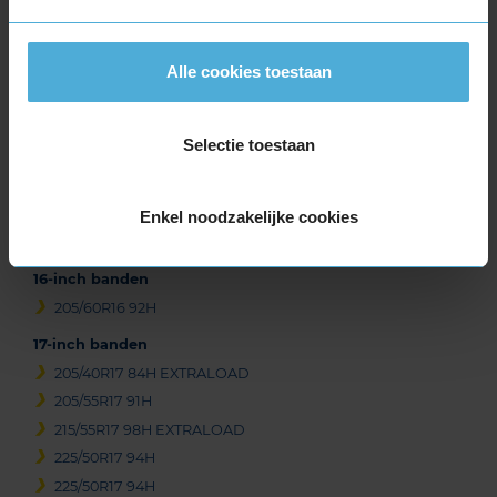
Alle cookies toestaan
Item
1
of
Selectie toestaan
3
Enkel noodzakelijke cookies
Beschikbare bandenmaten
16-inch banden
205/60R16 92H
17-inch banden
205/40R17 84H EXTRALOAD
205/55R17 91H
215/55R17 98H EXTRALOAD
225/50R17 94H
225/50R17 94H