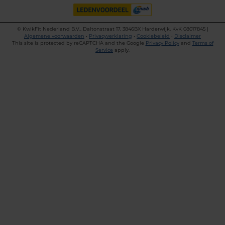
©
KwikFit Nederland B.V., Daltonstraat 17, 3846BX Harderwijk, KvK 08017845 |
Algemene voorwaarden
•
Privacyverklaring
•
Cookiebeleid
•
Disclaimer
This site is protected by reCAPTCHA and the Google
Privacy Policy
and
Terms of
Service
apply.