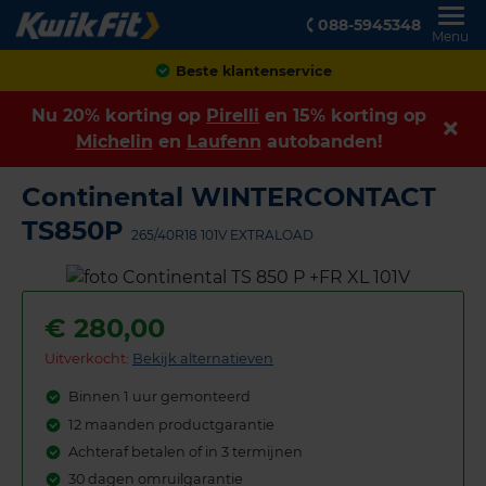
088-5945348
Menu
Achteraf betalen
Nu 20% korting op
Pirelli
en 15% korting op
Michelin
en
Laufenn
autobanden!
Continental WINTERCONTACT
TS850P
265/40R18 101V EXTRALOAD
€
280,00
Uitverkocht:
Bekijk alternatieven
Binnen 1 uur gemonteerd
12 maanden productgarantie
Achteraf betalen of in 3 termijnen
30 dagen omruilgarantie