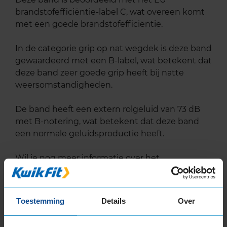
brandstofefficiëntie-label C, wat overeen komt
met een goede brandstofefficiëntie.
In de categorie grip op nat wegdek is deze band
gewaardeerd met een B-label, wat betekent dat
deze band zeer goede grip heeft bij natte
weersomstandigheden.
De band heeft een extern rolgeluid van 73 dB
met B-notering, wat betekent dat deze band
een normale geluidsproductie heeft.
Wil je nog meer informatie over het
bandenlabel van deze band, klik dan
hier
Toestemming
Details
Over