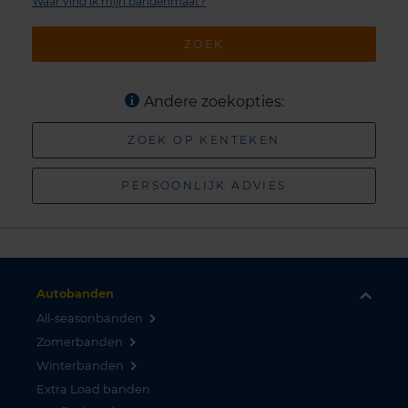
Waar vind ik mijn bandenmaat?
ZOEK
Andere zoekopties:
ZOEK OP KENTEKEN
PERSOONLIJK ADVIES
Autobanden
All-seasonbanden
Zomerbanden
Winterbanden
Extra Load banden