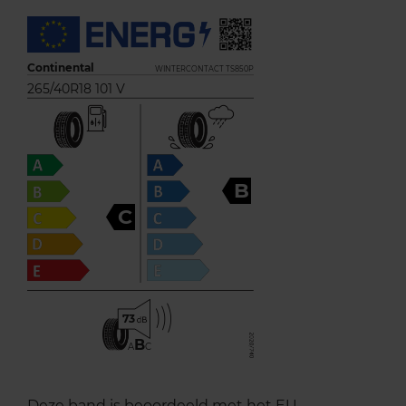
Continental
WINTERCONTACT TS850P
265/40R18 101 V
B
C
73
B
A
C
Deze band is beoordeeld met het EU