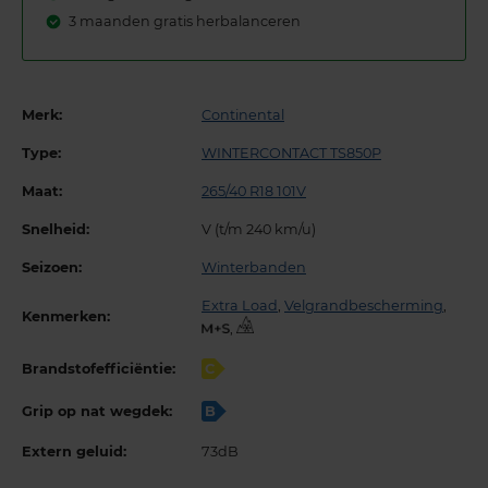
3 maanden gratis herbalanceren
Merk:
Continental
Type:
WINTERCONTACT TS850P
Maat:
265/40 R18 101V
Snelheid:
V (t/m 240 km/u)
Seizoen:
Winterbanden
Extra Load
,
Velgrandbescherming
,
Kenmerken:
,
Brandstofefficiëntie:
C
Grip op nat wegdek:
B
Extern geluid:
73dB