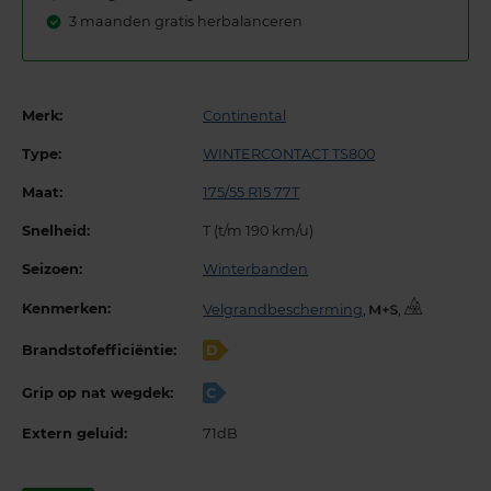
3 maanden gratis herbalanceren
Merk:
Continental
Type:
WINTERCONTACT TS800
Maat:
175/55 R15 77T
Snelheid:
T (t/m 190 km/u)
Seizoen:
Winterbanden
Kenmerken:
Velgrandbescherming
,
,
Brandstofefficiëntie:
D
Grip op nat wegdek:
C
Extern geluid:
71dB