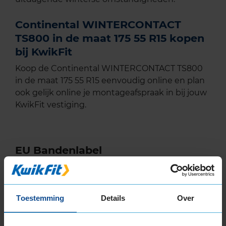
Continental WINTERCONTACT
TS800 in de maat 175 55 R15 kopen
bij KwikFit
Koop de Continental WINTERCONTACT TS800
in de maat 175 55 R15 eenvoudig online en plan
ook gelijk online je montageafspraak in bij jouw
KwikFit vestiging.
EU Bandenlabel
Continental
WINTERCONTACT TS800
Toestemming
Details
Over
175/55R15 77 T