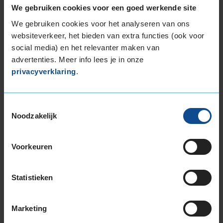
We gebruiken cookies voor een goed werkende site
We gebruiken cookies voor het analyseren van ons
websiteverkeer, het bieden van extra functies (ook voor
social media) en het relevanter maken van
C
advertenties. Meer info lees je in onze
D
privacyverklaring
.
Toestemmingsselectie
71
Noodzakelijk
B
A
C
Voorkeuren
Deze band is beoordeeld met het EU
brandstofefficiëntie-label D, wat overeen komt
met een minder goede brandstofefficiëntie.
Statistieken
In de categorie grip op nat wegdek is deze band
Marketing
gewaardeerd met een C-label, wat betekent dat