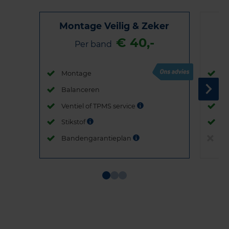
Montage Veilig & Zeker
€ 40,-
Per band
Montage
M
Balanceren
B
Ventiel of TPMS service
Ve
Stikstof
St
Bandengarantieplan
B
Item
1
of
3