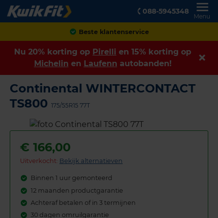
088-5945348
Menu
Achteraf betalen
Nu 20% korting op
Pirelli
en 15% korting op
Michelin
en
Laufenn
autobanden!
Continental WINTERCONTACT
TS800
175/55R15 77T
€
166,00
Uitverkocht:
Bekijk alternatieven
Binnen 1 uur gemonteerd
12 maanden productgarantie
Achteraf betalen of in 3 termijnen
30 dagen omruilgarantie