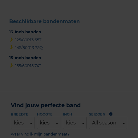
Beschikbare bandenmaten
13-inch banden
125/80R13 65T
145/80R13 75Q
15-inch banden
155/60R15 74T
Vind jouw perfecte band
BREEDTE
HOOGTE
INCH
SEIZOEN
kies
kies
kies
All season
Waar vind ik mijn bandenmaat?