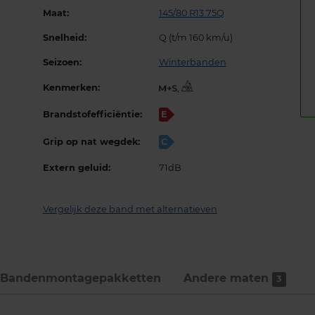
Maat:
145/80 R13 75Q
Snelheid:
Q (t/m 160 km/u)
Seizoen:
Winterbanden
Kenmerken:
,
Brandstofefficiëntie:
E
Grip op nat wegdek:
C
Extern geluid:
71dB
Vergelijk deze band met alternatieven
Bandenmontage­pakketten
Andere maten
3