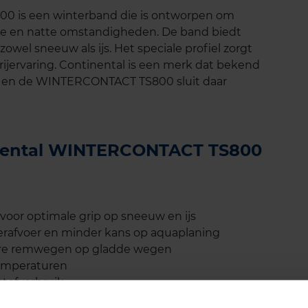
 is een winterband die is ontworpen om
ude en natte omstandigheden. De band biedt
owel sneeuw als ijs. Het speciale profiel zorgt
 rijervaring. Continental is een merk dat bekend
e, en de WINTERCONTACT TS800 sluit daar
tinental WINTERCONTACT TS800
or optimale grip op sneeuw en ijs
terafvoer en minder kans op aquaplaning
tere remwegen op gladde wegen
 temperaturen
tofverbruik
tain Snowflake), wat betekent dat de band