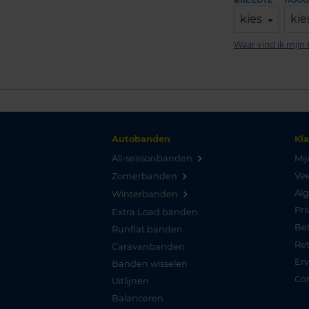
BREEDTE
HOOG
kies
kie
Waar vind ik mij
Autobanden
Kl
All-seasonbanden
Mij
Vee
Zomerbanden
Al
Winterbanden
Pri
Extra Load banden
Be
Runflat banden
Re
Caravanbanden
Er
Banden wisselen
Co
Uitlijnen
Balanceren