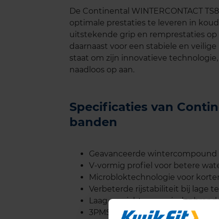
De Continental WINTERCONTACT TS800
optimale prestaties te leveren in ko
uitstekende grip en remprestaties op z
daarnaast voor een stabiele en veilige
staat om zijn innovatieve technologi
naadloos op aan.
Specificaties van Con
banden
Geavanceerde wintercompound vo
V-vormig profiel voor betere wa
Microbloktechnologie voor kor
Verbeterde rijstabiliteit bij lage
Laag gewicht voor minder brands
3PMSF-symbool (Three Peak Moun