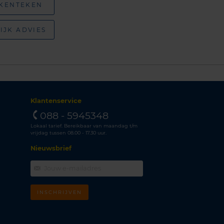
 KENTEKEN
IJK ADVIES
Klantenservice
088 - 5945348
Lokaal tarief. Bereikbaar van maandag t/m
vrijdag tussen 08.00 - 17.30 uur.
Nieuwsbrief
INSCHRIJVEN