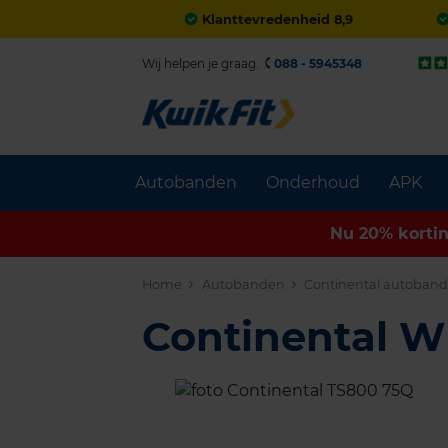
Klanttevredenheid 8,9
Wij helpen je graag.
088 - 5945348
Autobanden
Onderhoud
APK
Nu 20% korti
Home
Autobanden
Continental autoban
Continental 