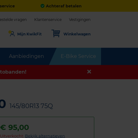
service
Achteraf betalen
estelde vragen
Klantenservice
Vestigingen
Mijn KwikFit
Winkelwagen
Aanbiedingen
E-Bike Service
tobanden!
00
145/80R13 75Q
€
95,00
Uitverkocht:
Bekijk alternatieven