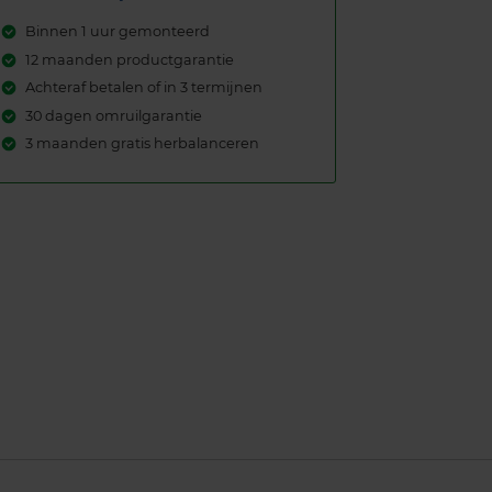
Binnen 1 uur gemonteerd
12 maanden productgarantie
Achteraf betalen of in 3 termijnen
30 dagen omruilgarantie
3 maanden gratis herbalanceren