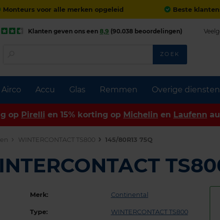
Monteurs voor alle merken opgeleid
Beste klanten
Klanten geven ons een
8,9
(90.038 beoordelingen)
Veelg
ZOEK
Airco
Accu
Glas
Remmen
Overige diensten
ng op
Pirelli
en 15% korting op
Michelin
en
Laufenn
au
den
WINTERCONTACT TS800
145/80R13 75Q
WINTERCONTACT TS8
Merk:
Continental
Type:
WINTERCONTACT TS800