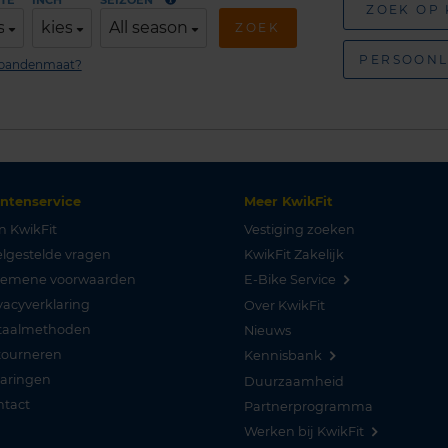
TE
INCH
SEIZOEN
ZOEK OP
s
kies
All season
ZOEK
PERSOONL
n bandenmaat?
antenservice
Meer KwikFit
n KwikFit
Vestiging zoeken
lgestelde vragen
KwikFit Zakelijk
gemene voorwaarden
E-Bike Service
vacyverklaring
Over KwikFit
taalmethoden
Nieuws
tourneren
Kennisbank
varingen
Duurzaamheid
ntact
Partnerprogramma
Werken bij KwikFit