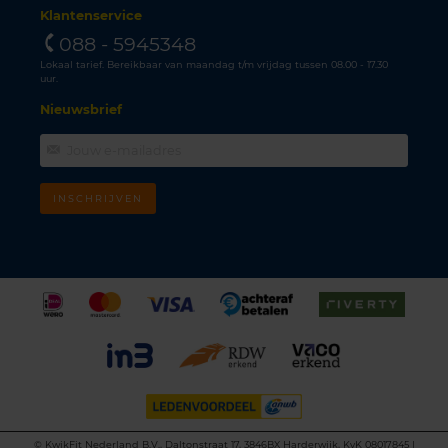
Klantenservice
088 - 5945348
Lokaal tarief. Bereikbaar van maandag t/m vrijdag tussen 08.00 - 17.30
uur.
Nieuwsbrief
INSCHRIJVEN
©
KwikFit Nederland B.V., Daltonstraat 17, 3846BX Harderwijk, KvK 08017845 |