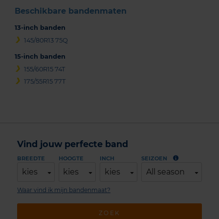
Beschikbare bandenmaten
13-inch banden
145/80R13 75Q
15-inch banden
155/60R15 74T
175/55R15 77T
Vind jouw perfecte band
BREEDTE
HOOGTE
INCH
SEIZOEN
kies
kies
kies
All season
Waar vind ik mijn bandenmaat?
ZOEK