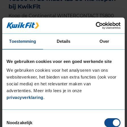
bij KwikFit
Koop de Continental WINTERCONTACT TS800
in de maat 125 80 R13 eenvoudig online en plan
ook gelijk online je montageafspraak in bij jouw
KwikFit vestiging.
Toestemming
Details
Over
EU Bandenlabel
We gebruiken cookies voor een goed werkende site
We gebruiken cookies voor het analyseren van ons
websiteverkeer, het bieden van extra functies (ook voor
social media) en het relevanter maken van
Continental
WINTERCONTACT TS800
advertenties. Meer info lees je in onze
125/80R13 65 T
privacyverklaring
.
Toestemmingsselectie
Noodzakelijk