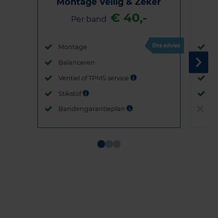
Montage Veilig & Zeker
€ 40,-
Per band
Montage
M
Balanceren
B
Ventiel of TPMS service
Ve
Stikstof
St
Bandengarantieplan
B
Item
1
of
3