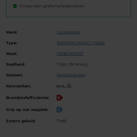
3 maanden gratis herbalanceren
Merk:
Continental
Type:
WINTERCONTACT TS800
Maat:
125/80 R13 65T
Snelheid:
T (t/m 190 km/u)
Seizoen:
Winterbanden
Kenmerken:
,
Brandstofefficiëntie:
E
Grip op nat wegdek:
C
Extern geluid:
71dB