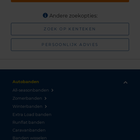
Andere zoekopties:
ZOEK OP KENTEKEN
PERSOONLIJK ADVIES
Autobanden
All-seasonbanden
Zomerbanden
Winterbanden
Extra Load banden
Runflat banden
Caravanbanden
Banden wisselen