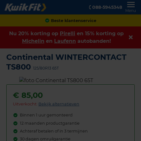
088-5945348
Menu
Achteraf betalen
Nu 20% korting op
Pirelli
en 15% korting op
Michelin
en
Laufenn
autobanden!
Continental WINTERCONTACT
TS800
125/80R13 65T
€
85,00
Uitverkocht:
Bekijk alternatieven
Binnen 1 uur gemonteerd
12 maanden productgarantie
Achteraf betalen of in 3 termijnen
30 dagen omruilgarantie