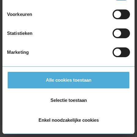
C
Voorkeuren
E
Statistieken
71
B
A
C
Marketing
Deze band is beoordeeld met het EU
brandstofefficiëntie-label E, wat overeen komt
Alle cookies toestaan
met een matige tot zwakke
brandstofefficiëntie.
Selectie toestaan
In de categorie grip op nat wegdek is deze band
gewaardeerd met een C-label, wat betekent dat
Enkel noodzakelijke cookies
deze band goede grip heeft bij natte
weersomstandigheden.