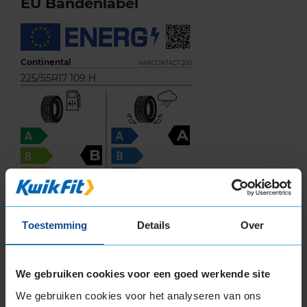
EU Bandenlabel
Continental
VANCONTACT 200
225/55R17 109 H
A
B
Toestemming
Details
Over
72
B
We gebruiken cookies voor een goed werkende site
A
C
We gebruiken cookies voor het analyseren van ons