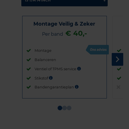
Montage Veilig & Zeker
€ 40,-
Per band
Montage
M
Balanceren
B
Ventiel of TPMS service
Ve
Stikstof
St
Bandengarantieplan
B
Item
1