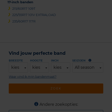
17-inch banden
215/60R17 109T
225/55R17 101V EXTRALOAD
235/60R17 117R
Vind jouw perfecte band
BREEDTE
HOOGTE
INCH
SEIZOEN
kies
kies
kies
All season
Waar vind ik mijn bandenmaat?
ZOEK
Andere zoekopties: