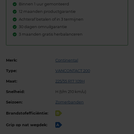
Binnen 1 uur gemonteerd
12 maanden productgarantie
Achteraf betalen of in 3 termijnen
30 dagen omruilgarantie
3 maanden gratis herbalanceren
Merk:
Continental
Type:
VANCONTACT 200
Maat:
225/55 R17 109H
Snelheid:
H (t/m 210 km/u)
Seizoen:
Zomerbanden
Brandstofefficiëntie:
B
Grip op nat wegdek:
A