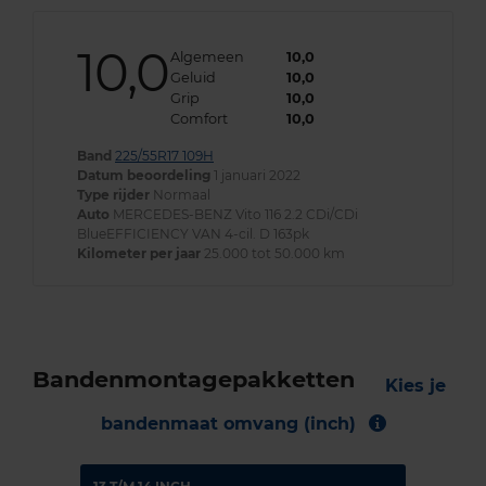
10,0
Algemeen
10,0
Geluid
10,0
Grip
10,0
Comfort
10,0
Band
225/55R17 109H
Datum beoordeling
1 januari 2022
Type rijder
Normaal
Auto
MERCEDES-BENZ Vito 116 2.2 CDi/CDi
BlueEFFICIENCY VAN 4-cil. D 163pk
Kilometer per jaar
25.000 tot 50.000 km
Bandenmontagepakketten
Kies je
bandenmaat omvang (inch)