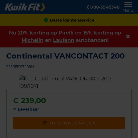
088-5945348
Menu
Achteraf betalen
Nu 20% korting op
Pirelli
en 15% korting op
Michelin
en
Laufenn
autobanden!
Continental VANCONTACT 200
225/55R17 109H
€
239,00
Leverbaar
IN WINKELWAGEN