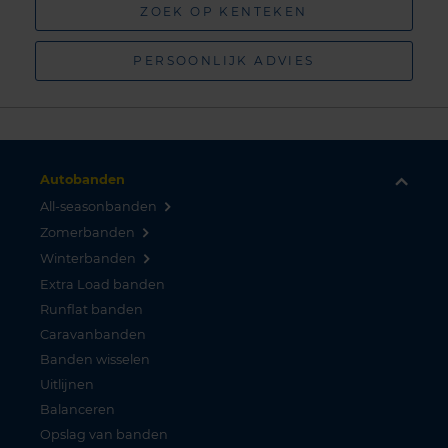
ZOEK OP KENTEKEN
PERSOONLIJK ADVIES
Autobanden
All-seasonbanden
Zomerbanden
Winterbanden
Extra Load banden
Runflat banden
Caravanbanden
Banden wisselen
Uitlijnen
Balanceren
Opslag van banden