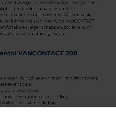
ns en bestelwagens. Deze band is ontworpen om
eiligheid te bieden, maar ook om het
 rijervaring te optimaliseren. Of je nu vaak
se ritten binnen de stad maakt, de VANCONTACT
fortabele rijeigenschappen, zodat je kunt
 onder diverse omstandigheden.
inental VANCONTACT 200
oge wegen dankzij geavanceerd loopvlakontwerp
gere levensduur
derde rolweerstand
 innovatieve rubbersamenstelling
abiliteit bij zware belading
tten als lange afstandsritten
or bestelwagens en lichte bedrijfswagens