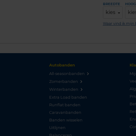
BREEDTE
HOOG
kies
kie
Waar vind ik mij
Autobanden
Kl
All-seasonbanden
Mij
Vee
Zomerbanden
Al
Winterbanden
Pri
Extra Load banden
Be
Runflat banden
Re
Caravanbanden
Er
Banden wisselen
Co
Uitlijnen
Balanceren