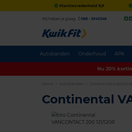
Klanttevredenheid 8,9
Wij helpen je graag.
088 - 5945348
Autobanden
Onderhoud
APK
Nu 20% korti
Home
Autobanden
Continental autoban
Continental 