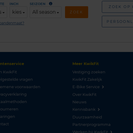
TE
INCH
SEIZOEN
ZOEK OP
s
kies
All season
ZOEK
PERSOONL
n bandenmaat?
antenservice
Meer KwikFit
n KwikFit
Vestiging zoeken
lgestelde vragen
KwikFit Zakelijk
gemene voorwaarden
E-Bike Service
vacyverklaring
Over KwikFit
taalmethoden
Nieuws
tourneren
Kennisbank
varingen
Duurzaamheid
ntact
Partnerprogramma
Werken bij KwikFit