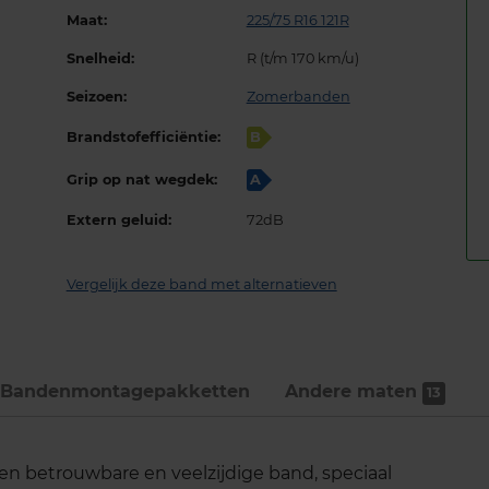
Maat:
225/75 R16 121R
Snelheid:
R (t/m 170 km/u)
Seizoen:
Zomerbanden
Brandstofefficiëntie:
B
Grip op nat wegdek:
A
Extern geluid:
72dB
Vergelijk deze band met alternatieven
Bandenmontage­pakketten
Andere maten
13
n betrouwbare en veelzijdige band, speciaal