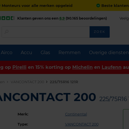
Monteurs voor alle merken opgeleid
Beste klanten
Klanten geven ons een
8,9
(90.165 beoordelingen)
Veelg
ZOEK
Airco
Accu
Glas
Remmen
Overige diensten
ng op
Pirelli
en 15% korting op
Michelin
en
Laufenn
au
den
VANCONTACT 200
225/75R16 121R
VANCONTACT 200
225/75R16 
Merk:
Continental
Type:
VANCONTACT 200