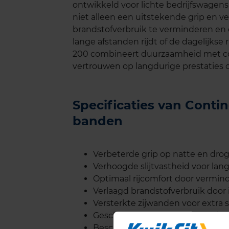
ontwikkeld voor lichte bedrijfswage
niet alleen een uitstekende grip en v
brandstofverbruik te verminderen en de
lange afstanden rijdt of de dagelijk
200 combineert duurzaamheid met com
vertrouwen op langdurige prestaties
Specificaties van Cont
banden
Verbeterde grip op natte en dr
Verhoogde slijtvastheid voor lan
Optimaal rijcomfort door vermin
Verlaagd brandstofverbruik door
Versterkte zijwanden voor extra st
Geschikt voor zowel korte stadsri
Beschikbaar in diverse maten vo