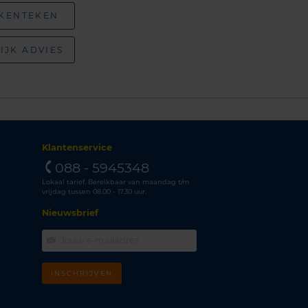
 KENTEKEN
IJK ADVIES
Klantenservice
088 - 5945348
Lokaal tarief. Bereikbaar van maandag t/m
vrijdag tussen 08.00 - 17.30 uur.
Nieuwsbrief
INSCHRIJVEN