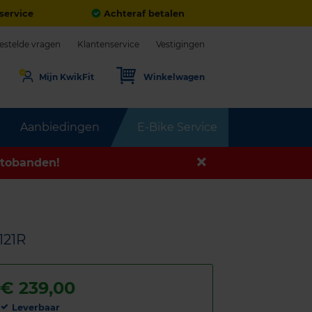
service
Achteraf betalen
estelde vragen
Klantenservice
Vestigingen
Mijn KwikFit
Winkelwagen
Aanbiedingen
E-Bike Service
tobanden!
121R
€
239,00
Leverbaar