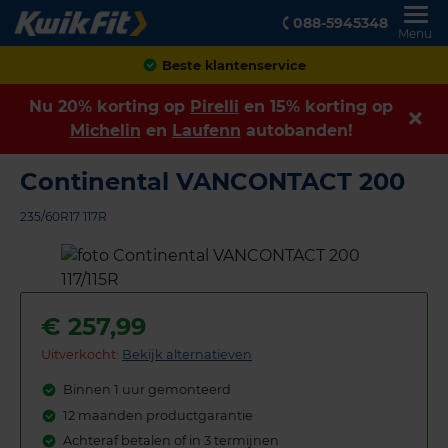
088-5945348
Menu
Beste klantenservice
Nu 20% korting op
Pirelli
en 15% korting op
Michelin
en
Laufenn
autobanden!
Continental VANCONTACT 200
235/60R17 117R
€
257,99
Uitverkocht:
Bekijk alternatieven
Binnen 1 uur gemonteerd
12 maanden productgarantie
Achteraf betalen of in 3 termijnen