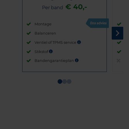
€ 40,-
Per band
Montage
M
Balanceren
B
Ventiel of TPMS service
Ve
Stikstof
St
Bandengarantieplan
B
Item
1
of
3