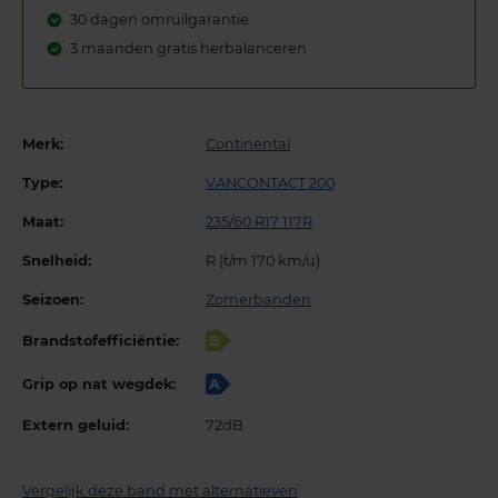
30 dagen omruilgarantie
3 maanden gratis herbalanceren
Merk:
Continental
Type:
VANCONTACT 200
Maat:
235/60 R17 117R
Snelheid:
R (t/m 170 km/u)
Seizoen:
Zomerbanden
Brandstofefficiëntie:
B
Grip op nat wegdek:
A
Extern geluid:
72dB
Vergelijk deze band met alternatieven