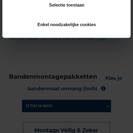
De band heeft een extern rolgeluid van 72 dB
Selectie toestaan
met B-notering, wat betekent dat deze band
een normale geluidsproductie heeft.
Enkel noodzakelijke cookies
Wil je nog meer informatie over het
bandenlabel van deze band, klik dan
hier
Bandenmontagepakketten
Kies je
bandenmaat omvang (inch)
Montage Veilig & Zeker