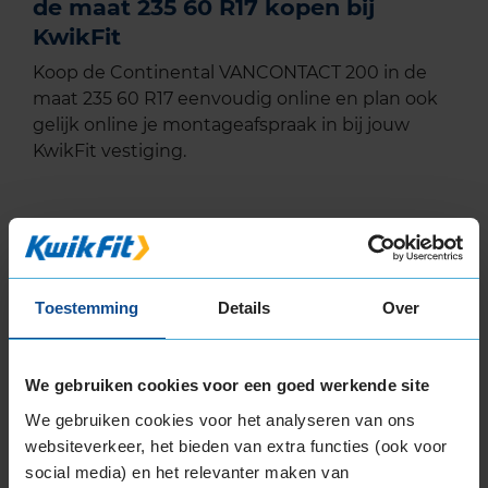
de maat 235 60 R17 kopen bij
KwikFit
Koop de Continental VANCONTACT 200 in de
maat 235 60 R17 eenvoudig online en plan ook
gelijk online je montageafspraak in bij jouw
KwikFit vestiging.
EU Bandenlabel
Toestemming
Details
Over
Continental
VANCONTACT 200
235/60R17 117 R
We gebruiken cookies voor een goed werkende site
We gebruiken cookies voor het analyseren van ons
websiteverkeer, het bieden van extra functies (ook voor
A
social media) en het relevanter maken van