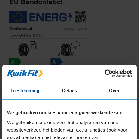
EU Bandenlabel
Continental
VANCONTACT 100
225/65R16 112 R
B
B
Toestemming
Details
Over
We gebruiken cookies voor een goed werkende site
72
We gebruiken cookies voor het analyseren van ons
B
A
C
websiteverkeer, het bieden van extra functies (ook voor
social media) en het relevanter maken van