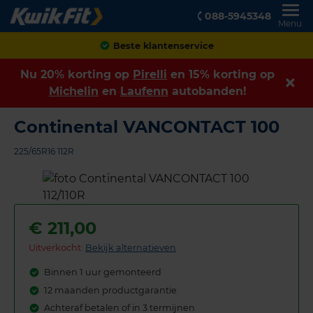
088-5945348
Menu
Achteraf betalen
Nu 20% korting op
Pirelli
en 15% korting op
Michelin
en
Laufenn
autobanden!
Continental VANCONTACT 100
225/65R16 112R
€
211,00
Uitverkocht:
Bekijk alternatieven
Binnen 1 uur gemonteerd
12 maanden productgarantie
Achteraf betalen of in 3 termijnen