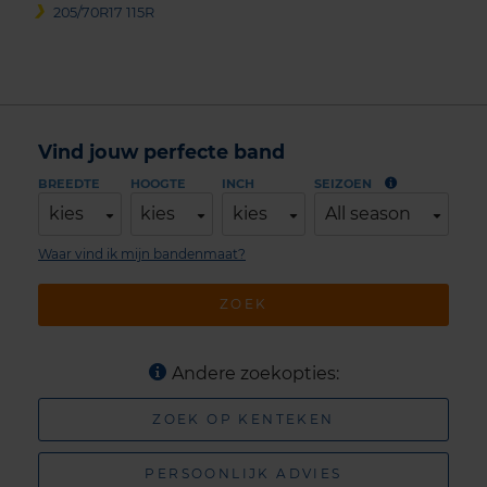
205/70R17 115R
Vind jouw perfecte band
BREEDTE
HOOGTE
INCH
SEIZOEN
kies
kies
kies
All season
Waar vind ik mijn bandenmaat?
ZOEK
Andere zoekopties:
ZOEK OP KENTEKEN
PERSOONLIJK ADVIES