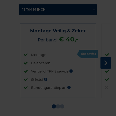
Montage Veilig & Zeker
€ 40,-
Per band
Montage
M
Balanceren
B
Ventiel of TPMS service
Ve
Stikstof
St
Bandengarantieplan
B
Item