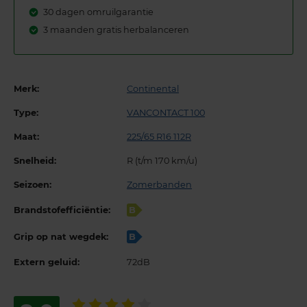
30 dagen omruilgarantie
3 maanden gratis herbalanceren
Merk:
Continental
Type:
VANCONTACT 100
Maat:
225/65 R16 112R
Snelheid:
R (t/m 170 km/u)
Seizoen:
Zomerbanden
Brandstofefficiëntie:
B
Grip op nat wegdek:
B
Extern geluid:
72dB