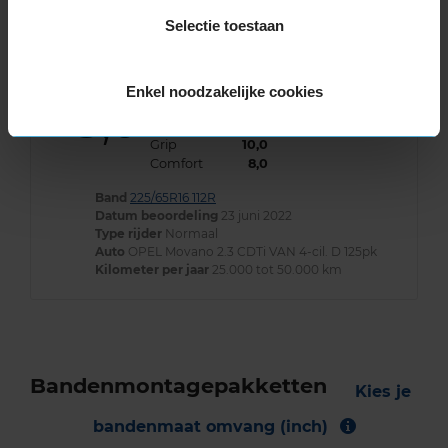
Selectie toestaan
Klantbeoordelingen
Enkel noodzakelijke cookies
8,0
Algemeen
8,0
Geluid
8,0
Grip
10,0
Comfort
8,0
Band
225/65R16 112R
Datum beoordeling
23 juni 2022
Type rijder
Normaal
Auto
OPEL Movano 2.3 CDTi VAN 4-cil. D 125pk
Kilometer per jaar
25.000 tot 50.000 km
Bandenmontagepakketten
Kies je
bandenmaat omvang (inch)