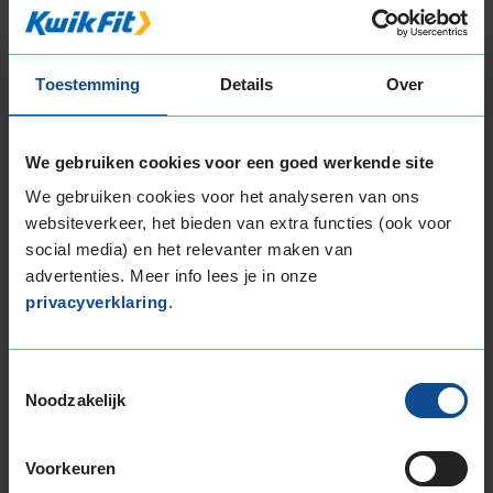
Continental
VANCONTACT 100
225/70R15 112 R
Toestemming
Details
Over
B
B
We gebruiken cookies voor een goed werkende site
We gebruiken cookies voor het analyseren van ons
websiteverkeer, het bieden van extra functies (ook voor
social media) en het relevanter maken van
advertenties. Meer info lees je in onze
privacyverklaring
.
72
B
A
C
Toestemmingsselectie
Noodzakelijk
Deze band is beoordeeld met het EU
brandstofefficiëntie-label B, wat overeen komt
Voorkeuren
met een zeer goede brandstofefficiëntie.