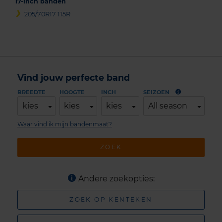
17-inch banden
205/70R17 115R
Vind jouw perfecte band
BREEDTE
HOOGTE
INCH
SEIZOEN
kies
kies
kies
All season
Waar vind ik mijn bandenmaat?
ZOEK
Andere zoekopties:
ZOEK OP KENTEKEN