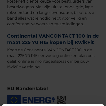
kostenefficiënte keuze voor bestuurders van
bestelwagens. Met zijn uitstekende grip, lage
rolweerstand en lange levensduur, biedt deze
band alles wat je nodig hebt voor veilig en
comfortabel vervoer van zware ladingen.
Continental VANCONTACT 100 in de
maat 225 70 R15 kopen bij KwikFit
Koop de Continental VANCONTACT 100 in de
maat 225 70 R15 eenvoudig online en plan ook
gelijk online je montageafspraak in bij jouw
KwikFit vestiging.
EU Bandenlabel