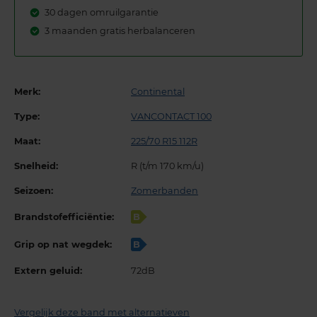
30 dagen omruilgarantie
3 maanden gratis herbalanceren
Merk:
Continental
Type:
VANCONTACT 100
Maat:
225/70 R15 112R
Snelheid:
R (t/m 170 km/u)
Seizoen:
Zomerbanden
Brandstofefficiëntie:
B
Grip op nat wegdek:
B
Extern geluid:
72dB
Vergelijk deze band met alternatieven