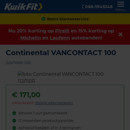
088-5945348
Menu
Beste klantenservice
Nu 20% korting op
Pirelli
en 15% korting op
Michelin
en
Laufenn
autobanden!
Continental VANCONTACT 100
225/70R15 112R
€
171,00
Uitverkocht:
Bekijk alternatieven
Binnen 1 uur gemonteerd
12 maanden productgarantie
Achteraf betalen of in 3 termijnen