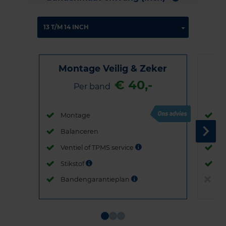
Montage Veilig & Zeker
€ 40,-
Per band
Montage
M
Balanceren
B
Ventiel of TPMS service
Ve
Stikstof
St
Bandengarantieplan
B