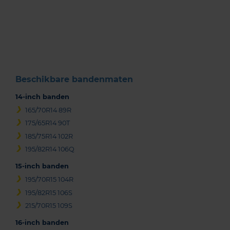
Item
1
of
3
Beschikbare bandenmaten
14-inch banden
165/70R14 89R
175/65R14 90T
185/75R14 102R
195/82R14 106Q
15-inch banden
195/70R15 104R
195/82R15 106S
215/70R15 109S
16-inch banden