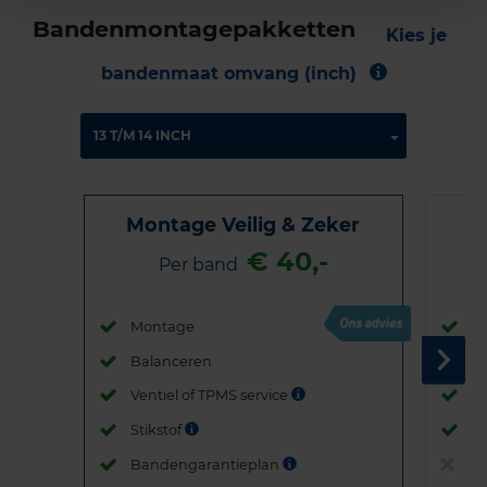
Bandenmontagepakketten
Kies je
bandenmaat omvang (inch)
Montage Veilig & Zeker
€ 40,-
Per band
Montage
M
Balanceren
B
Ventiel of TPMS service
Ve
Stikstof
St
Bandengarantieplan
B