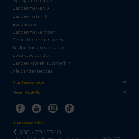
Opslag van banden
Bandenmerken
Bandenmaten
Bandenlabel
Bandenmarkeringen
Profieldiepte van banden
Snelheidsindex van banden
Goedkope banden
Banden voor elk automerk
Alle bandenservices
Klantenservice
Meer KwikFit
Facebook
Youtube
Instagram
Tiktok
Klantenservice
088 - 5945348
Lokaal tarief. Bereikbaar van maandag t/m vrijdag tussen 08.00 - 17.30