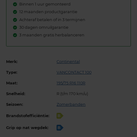
Binnen 1 uur gemonteerd
12 maanden productgarantie
Achteraf betalen of in 3 termijnen
30 dagen omruilgarantie
3 maanden gratis herbalanceren
Merk:
Continental
Type:
VANCONTACT 100
Maat:
195/75 R16 110R
Snelheid:
R (t/m 170 km/u)
Seizoen:
Zomerbanden
Brandstofefficiëntie:
B
Grip op nat wegdek:
B