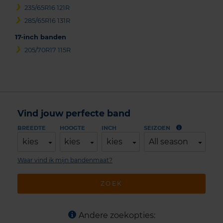
235/65R16 121R
285/65R16 131R
17-inch banden
205/70R17 115R
Vind jouw perfecte band
BREEDTE
HOOGTE
INCH
SEIZOEN
kies
kies
kies
All season
Waar vind ik mijn bandenmaat?
ZOEK
Andere zoekopties: