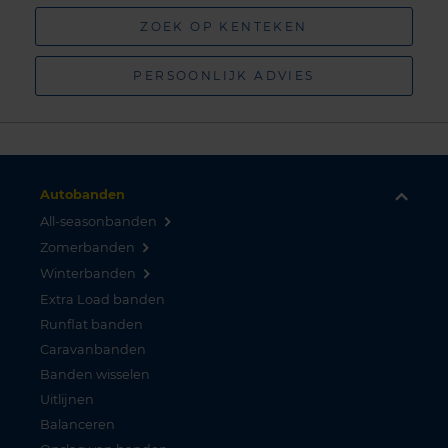
ZOEK OP KENTEKEN
PERSOONLIJK ADVIES
Autobanden
All-seasonbanden
Zomerbanden
Winterbanden
Extra Load banden
Runflat banden
Caravanbanden
Banden wisselen
Uitlijnen
Balanceren