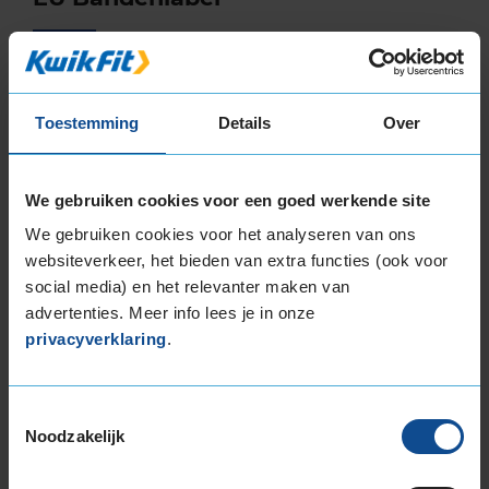
Continental
VANCONTACT 100
195/75R16 110 R
Toestemming
Details
Over
We gebruiken cookies voor een goed werkende site
B
B
We gebruiken cookies voor het analyseren van ons
websiteverkeer, het bieden van extra functies (ook voor
social media) en het relevanter maken van
advertenties. Meer info lees je in onze
privacyverklaring
.
72
Toestemmingsselectie
B
A
C
Noodzakelijk