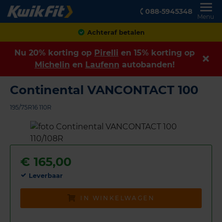
088-5945348
Menu
Klanten geven ons een
8,9
Nu 20% korting op
Pirelli
en 15% korting op
Michelin
en
Laufenn
autobanden!
Continental VANCONTACT 100
195/75R16 110R
€
165,00
Leverbaar
IN WINKELWAGEN