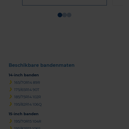
Item
1
of
3
Beschikbare bandenmaten
14-inch banden
165/70R14 89R
175/65R14 90T
185/75R14 102R
195/82R14 106Q
15-inch banden
195/70R15 104R
195/82R15 106S