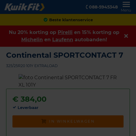
088-5945348
Menu
Achteraf betalen
Nu 20% korting op
Pirelli
en 15% korting op
Michelin
en
Laufenn
autobanden!
Continental SPORTCONTACT 7
325/25R20 101Y EXTRALOAD
€
384,00
Leverbaar
IN WINKELWAGEN