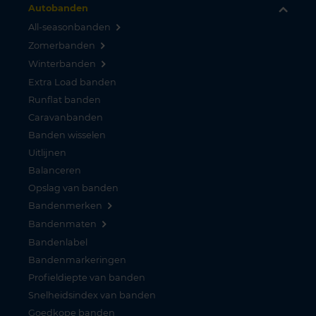
Autobanden
All-seasonbanden
Zomerbanden
Winterbanden
Extra Load banden
Runflat banden
Caravanbanden
Banden wisselen
Uitlijnen
Balanceren
Opslag van banden
Bandenmerken
Bandenmaten
Bandenlabel
Bandenmarkeringen
Profieldiepte van banden
Snelheidsindex van banden
Goedkope banden