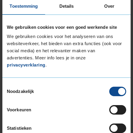
Item
Toestemming
Details
Over
1
of
3
We gebruiken cookies voor een goed werkende site
We gebruiken cookies voor het analyseren van ons
websiteverkeer, het bieden van extra functies (ook voor
Beschikbare bandenmaten
social media) en het relevanter maken van
18-inch banden
advertenties. Meer info lees je in onze
privacyverklaring
.
215/40R18 89Y EXTRALOAD
225/40R18 92Y EXTRALOAD
225/45R18 95Y EXTRALOAD
Toestemmingsselectie
225/45R18 95Y EXTRALOAD
Noodzakelijk
225/50R18 99W EXTRALOAD
235/40R18 95Y EXTRALOAD
Voorkeuren
245/40R18 97Y EXTRALOAD
245/45R18 100Y EXTRALOAD
255/35R18 94Y EXTRALOAD
Statistieken
265/35R18 97Y EXTRALOAD