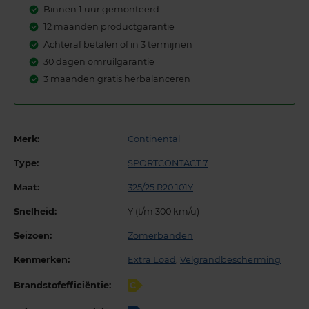
Binnen 1 uur gemonteerd
12 maanden productgarantie
Achteraf betalen of in 3 termijnen
30 dagen omruilgarantie
3 maanden gratis herbalanceren
Merk:
Continental
Type:
SPORTCONTACT 7
Maat:
325/25 R20 101Y
Snelheid:
Y (t/m 300 km/u)
Seizoen:
Zomerbanden
Kenmerken:
Extra Load
,
Velgrandbescherming
Brandstofefficiëntie:
C