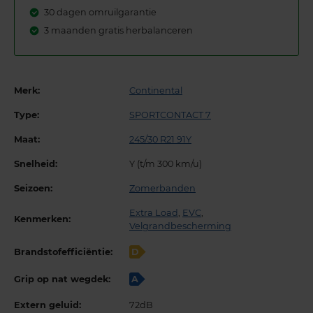
30 dagen omruilgarantie
3 maanden gratis herbalanceren
Merk:
Continental
Type:
SPORTCONTACT 7
Maat:
245/30 R21 91Y
Snelheid:
Y (t/m 300 km/u)
Seizoen:
Zomerbanden
Extra Load
,
EVC
,
Kenmerken:
Velgrandbescherming
Brandstofefficiëntie:
D
Grip op nat wegdek:
A
Extern geluid:
72dB