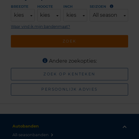
BREEDTE
HOOGTE
INCH
SEIZOEN
kies
kies
kies
All season
Waar vind ik mijn bandenmaat?
ZOEK
Andere zoekopties:
ZOEK OP KENTEKEN
PERSOONLIJK ADVIES
Autobanden
All-seasonbanden