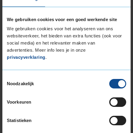
of
3
We gebruiken cookies voor een goed werkende site
We gebruiken cookies voor het analyseren van ons
Beschikbare bandenmaten
websiteverkeer, het bieden van extra functies (ook voor
18-inch banden
social media) en het relevanter maken van
215/40R18 89Y EXTRALOAD
advertenties. Meer info lees je in onze
225/40R18 92Y EXTRALOAD
privacyverklaring
.
225/45R18 95Y EXTRALOAD
225/45R18 95Y EXTRALOAD
Toestemmingsselectie
225/50R18 99W EXTRALOAD
Noodzakelijk
235/40R18 95Y EXTRALOAD
245/40R18 97Y EXTRALOAD
Voorkeuren
245/45R18 100Y EXTRALOAD
255/35R18 94Y EXTRALOAD
265/35R18 97Y EXTRALOAD
Statistieken
265/40R18 101Y EXTRALOAD
285/30R18 97Y EXTRALOAD