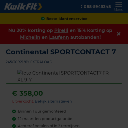
088-5945348
Menu
Achteraf betalen
Nu 20% korting op
Pirelli
en 15% korting op
Michelin
en
Laufenn
autobanden!
Continental SPORTCONTACT 7
245/30R21 91Y EXTRALOAD
€
358,00
Uitverkocht:
Bekijk alternatieven
Binnen 1 uur gemonteerd
12 maanden productgarantie
Achteraf betalen of in 3 termijnen