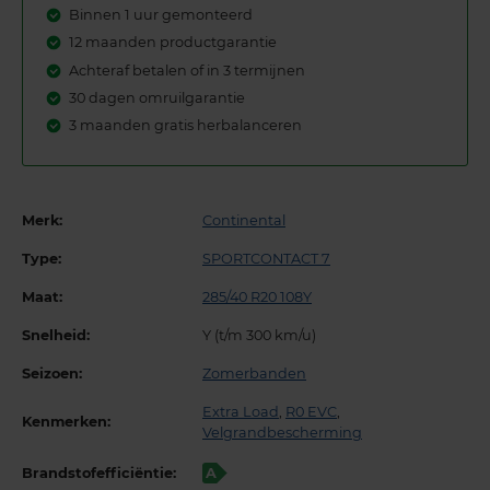
Binnen 1 uur gemonteerd
12 maanden productgarantie
Achteraf betalen of in 3 termijnen
30 dagen omruilgarantie
3 maanden gratis herbalanceren
Merk:
Continental
Type:
SPORTCONTACT 7
Maat:
285/40 R20 108Y
Snelheid:
Y (t/m 300 km/u)
Seizoen:
Zomerbanden
Extra Load
,
R0 EVC
,
Kenmerken:
Velgrandbescherming
Brandstofefficiëntie:
A