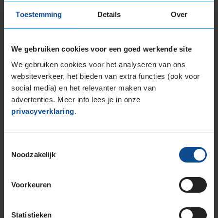
Item
Toestemming
Details
Over
1
of
3
We gebruiken cookies voor een goed werkende site
We gebruiken cookies voor het analyseren van ons
websiteverkeer, het bieden van extra functies (ook voor
Beschikbare bandenmaten
social media) en het relevanter maken van
advertenties. Meer info lees je in onze
18-inch banden
privacyverklaring
.
215/40R18 89Y EXTRALOAD
225/40R18 92Y EXTRALOAD
225/45R18 95Y EXTRALOAD
Toestemmingsselectie
225/45R18 95Y EXTRALOAD
Noodzakelijk
225/50R18 99W EXTRALOAD
235/40R18 95Y EXTRALOAD
Voorkeuren
245/40R18 97Y EXTRALOAD
245/45R18 100Y EXTRALOAD
Statistieken
255/35R18 94Y EXTRALOAD