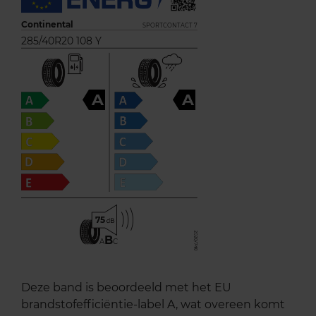
Continental
SPORTCONTACT 7
285/40R20 108 Y
A
A
75
B
A
C
Deze band is beoordeeld met het EU
brandstofefficiëntie-label A, wat overeen komt