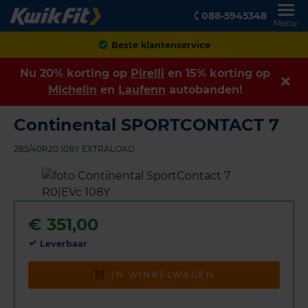
088-5945348
Menu
Achteraf betalen
Nu 20% korting op
Pirelli
en 15% korting op
Michelin
en
Laufenn
autobanden!
Continental SPORTCONTACT 7
285/40R20 108Y EXTRALOAD
€
351,00
Leverbaar
IN WINKELWAGEN