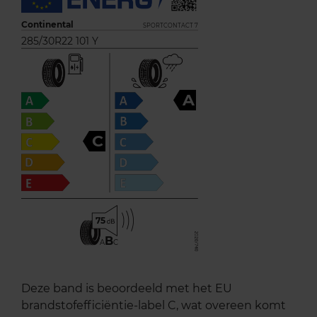
Continental
SPORTCONTACT 7
285/30R22 101 Y
A
C
75
B
A
C
Deze band is beoordeeld met het EU
brandstofefficiëntie-label C, wat overeen komt