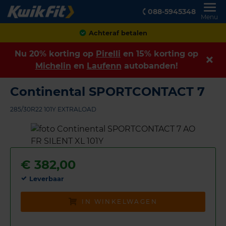
088-5945348
Menu
Klanten geven ons een
8,9
Nu 20% korting op
Pirelli
en 15% korting op
Michelin
en
Laufenn
autobanden!
Continental SPORTCONTACT 7
285/30R22 101Y EXTRALOAD
€
382,00
Leverbaar
IN WINKELWAGEN