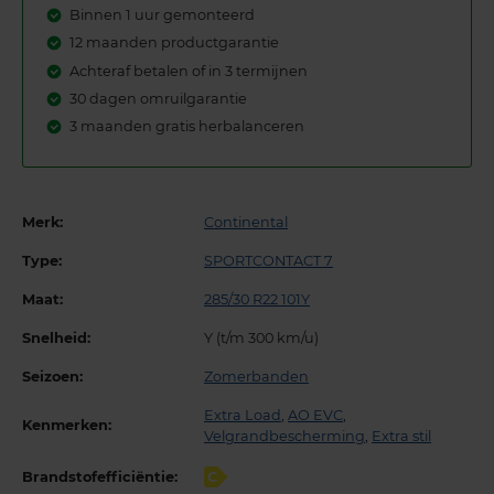
Binnen 1 uur gemonteerd
12 maanden productgarantie
Achteraf betalen of in 3 termijnen
30 dagen omruilgarantie
3 maanden gratis herbalanceren
Merk:
Continental
Type:
SPORTCONTACT 7
Maat:
285/30 R22 101Y
Snelheid:
Y (t/m 300 km/u)
Seizoen:
Zomerbanden
Extra Load
,
AO EVC
,
Kenmerken:
Velgrandbescherming
,
Extra stil
Brandstofefficiëntie:
C