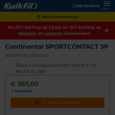
088-5945348
Menu
Achteraf betalen
Nu 20% korting op
Pirelli
en 15% korting op
Michelin
en
Laufenn
autobanden!
Continental SPORTCONTACT 5P
285/35R21 105Y EXTRALOAD
€
385,00
Leverbaar
IN WINKELWAGEN