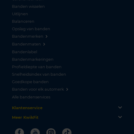
Banden wisselen
Uitlijnen
Balanceren
Opslag van banden
Bandenmerken
Bandenmaten
Bandenlabel
Bandenmarkeringen
Profieldiepte van banden
Snelheidsindex van banden
Goedkope banden
Banden voor elk automerk
Alle bandenservices
Klantenservice
Meer KwikFit
Facebook
Youtube
Instagram
Tiktok