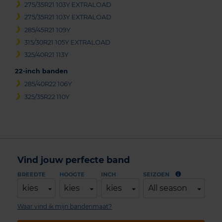
275/35R21 103Y EXTRALOAD
275/35R21 103Y EXTRALOAD
285/45R21 109Y
315/30R21 105Y EXTRALOAD
325/40R21 113Y
22-inch banden
285/40R22 106Y
325/35R22 110Y
Vind jouw perfecte band
BREEDTE
HOOGTE
INCH
SEIZOEN
kies
kies
kies
All season
Waar vind ik mijn bandenmaat?