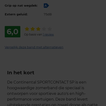
Grip op nat wegdek:
A
Extern geluid:
75dB
6,0
Op basis van
1 review
Vergelijk deze band met alternatieven
In het kort
De Continental SPORTCONTACT 5P is een
hoogwaardige zomerband die speciaal is
ontworpen voor sportieve auto's en high-
performance voertuigen. Deze band levert
uitstekende prestaties op zowel droge als natte