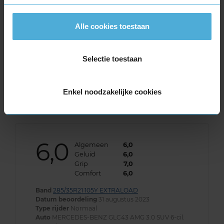
een normale geluidsproductie heeft.
Alle cookies toestaan
Wil je nog meer informatie over het
bandenlabel van deze band, klik dan
hier
Selectie toestaan
Enkel noodzakelijke cookies
Klantbeoordelingen
6,0
Algemeen
6,0
Geluid
6,0
Grip
7,0
Comfort
6,0
Band
285/35R21 105Y EXTRALOAD
Datum beoordeling
31 augustus 2023
Type rijder
Normaal
Auto
MERCEDES-BENZ GLC43 AMG 3.0 SUV 6-cil.