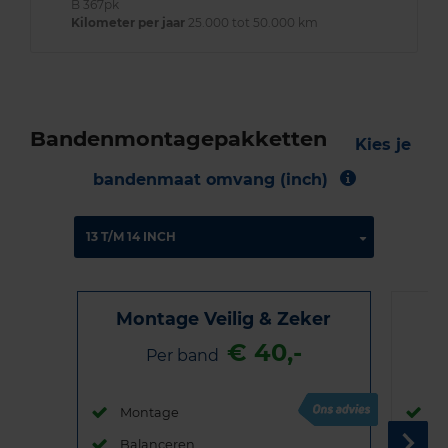
B 367pk
Kilometer per jaar
25.000 tot 50.000 km
Bandenmontagepakketten
Kies je
bandenmaat omvang (inch)
Montage Veilig & Zeker
€ 40,-
Per band
Montage
M
Balanceren
B