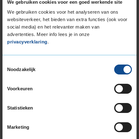
We gebruiken cookies voor een goed werkende site
D
We gebruiken cookies voor het analyseren van ons
websiteverkeer, het bieden van extra functies (ook voor
social media) en het relevanter maken van
75
advertenties. Meer info lees je in onze
B
privacyverklaring
.
A
C
Deze band is beoordeeld met het EU
Toestemmingsselectie
brandstofefficiëntie-label D, wat overeen komt
Noodzakelijk
met een minder goede brandstofefficiëntie.
Voorkeuren
In de categorie grip op nat wegdek is deze band
gewaardeerd met een A-label, wat betekent dat
deze band uitstekende grip heeft bij natte
Statistieken
weersomstandigheden.
Marketing
De band heeft een extern rolgeluid van 75 dB
met B-notering, wat betekent dat deze band