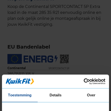
Koop de Continental SPORTCONTACT 5P Extra
load in de maat 285 35 R21 eenvoudig online en
plan ook gelijk online je montageafspraak in bij
jouw KwikFit vestiging.
EU Bandenlabel
Continental
SPORTCONTACT 5P
285/35R21 105 Y
A
Toestemming
Details
Over