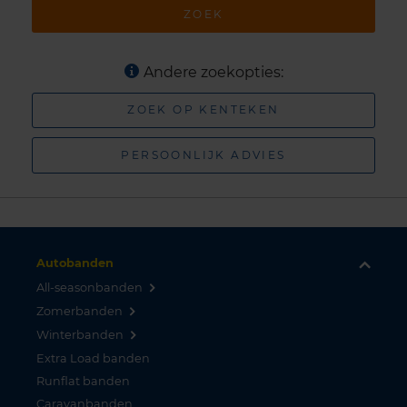
ZOEK
Andere zoekopties:
ZOEK OP KENTEKEN
PERSOONLIJK ADVIES
Autobanden
All-seasonbanden
Zomerbanden
Winterbanden
Extra Load banden
Runflat banden
Caravanbanden