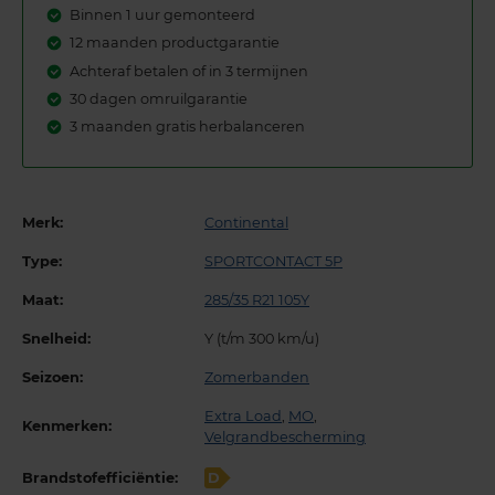
Binnen 1 uur gemonteerd
12 maanden productgarantie
Achteraf betalen of in 3 termijnen
30 dagen omruilgarantie
3 maanden gratis herbalanceren
Merk:
Continental
Type:
SPORTCONTACT 5P
Maat:
285/35 R21 105Y
Snelheid:
Y (t/m 300 km/u)
Seizoen:
Zomerbanden
Extra Load
,
MO
,
Kenmerken:
Velgrandbescherming
Brandstofefficiëntie:
D