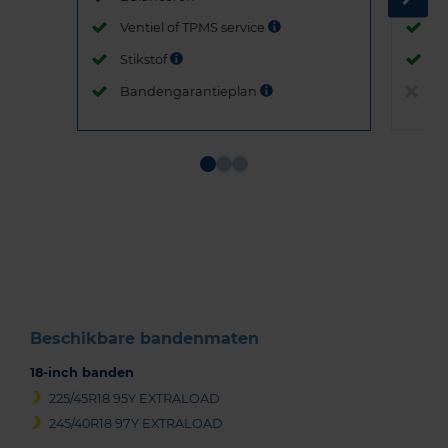
Ventiel of TPMS service
Ve
Stikstof
St
Bandengarantieplan
B
Item
1
of
3
Beschikbare bandenmaten
18-inch banden
225/45R18 95Y EXTRALOAD
245/40R18 97Y EXTRALOAD