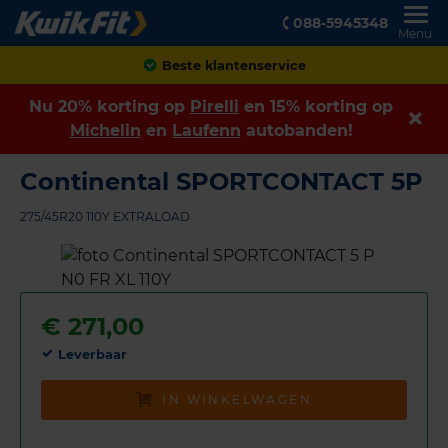
088-5945348
Menu
Achteraf betalen
Nu 20% korting op
Pirelli
en 15% korting op
Michelin
en
Laufenn
autobanden!
Continental SPORTCONTACT 5P
275/45R20 110Y EXTRALOAD
€
271,00
Leverbaar
IN WINKELWAGEN