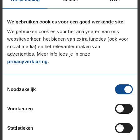
We gebruiken cookies voor een goed werkende site
We gebruiken cookies voor het analyseren van ons
73
websiteverkeer, het bieden van extra functies (ook voor
B
A
C
social media) en het relevanter maken van
advertenties. Meer info lees je in onze
privacyverklaring
.
Deze band is beoordeeld met het EU
brandstofefficiëntie-label C, wat overeen komt
met een goede brandstofefficiëntie.
Toestemmingsselectie
Noodzakelijk
In de categorie grip op nat wegdek is deze band
gewaardeerd met een A-label, wat betekent dat
deze band uitstekende grip heeft bij natte
Voorkeuren
weersomstandigheden.
Statistieken
De band heeft een extern rolgeluid van 73 dB
met B-notering, wat betekent dat deze band