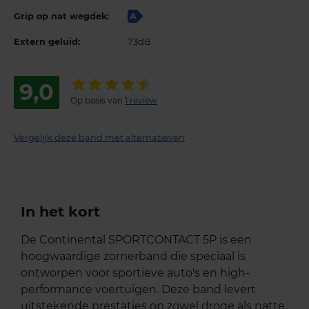
Grip op nat wegdek:
A
Extern geluid:
73dB
9,0
Op basis van
1 review
Vergelijk deze band met alternatieven
In het kort
De Continental SPORTCONTACT 5P is een
hoogwaardige zomerband die speciaal is
ontworpen voor sportieve auto's en high-
performance voertuigen. Deze band levert
uitstekende prestaties op zowel droge als natte