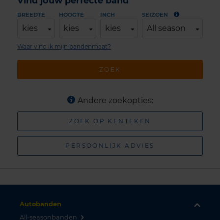
Vind jouw perfecte band
BREEDTE
HOOGTE
INCH
SEIZOEN
kies
kies
kies
All season
Waar vind ik mijn bandenmaat?
ZOEK
Andere zoekopties:
ZOEK OP KENTEKEN
PERSOONLIJK ADVIES
Autobanden
All-seasonbanden