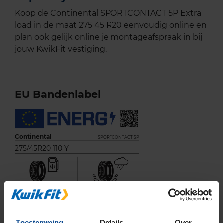
Koop de Continental SPORTCONTACT 5P Extra
load in de maat 275 45 R20 eenvoudig online en
plan ook gelijk online je montageafspraak in bij
jouw KwikFit vestiging.
EU Bandenlabel
Continental
SPORTCONTACT 5P
275/45R20 110 Y
A
C
Toestemming
Details
Over