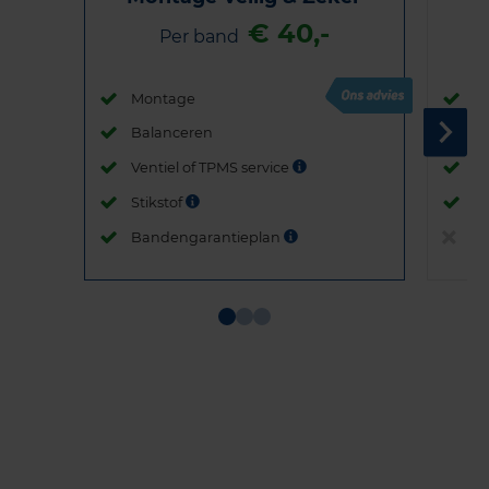
€ 40,-
Per band
Montage
M
Balanceren
B
Ventiel of TPMS service
Ve
Stikstof
St
Bandengarantieplan
B
Item
1
of
3