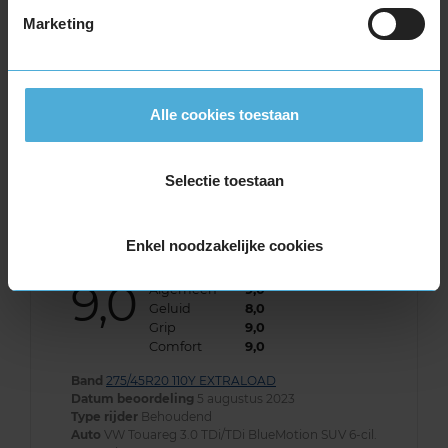
een normale geluidsproductie heeft.
Marketing
Wil je nog meer informatie over het
bandenlabel van deze band, klik dan
hier
Alle cookies toestaan
Selectie toestaan
Klantbeoordelingen
Enkel noodzakelijke cookies
9,0
Algemeen
9,0
Geluid
8,0
Grip
9,0
Comfort
9,0
Band
275/45R20 110Y EXTRALOAD
Datum beoordeling
5 augustus 2023
Type rijder
Behoudend
Auto
VW Touareg 3.0 TDi/TDi BlueMotion SUV 6-cil.