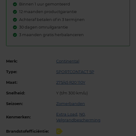
Binnen 1 uur gemonteerd
12 maanden productgarantie
Achteraf betalen of in 3 termijnen
30 dagen omruilgarantie
3 maanden gratis herbalanceren
Merk:
Continental
Type:
SPORTCONTACT 5P
Maat:
275/45 R20 110Y
Snelheid:
Y (t/m 300 km/u)
Seizoen:
Zomerbanden
Extra Load
,
N0
,
Kenmerken:
Velgrandbescherming
Brandstofefficiëntie:
C