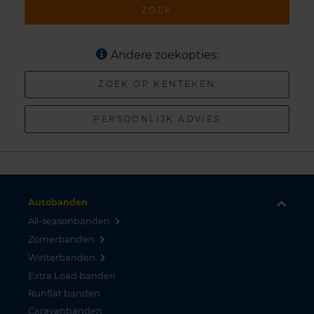
ZOEK
Andere zoekopties:
ZOEK OP KENTEKEN
PERSOONLIJK ADVIES
Autobanden
All-seasonbanden
Zomerbanden
Winterbanden
Extra Load banden
Runflat banden
Caravanbanden