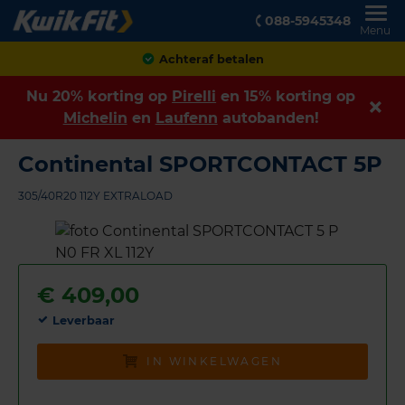
088-5945348
Menu
Achteraf betalen
Nu 20% korting op
Pirelli
en 15% korting op
Michelin
en
Laufenn
autobanden!
Continental SPORTCONTACT 5P
305/40R20 112Y EXTRALOAD
€
409,00
Leverbaar
IN WINKELWAGEN