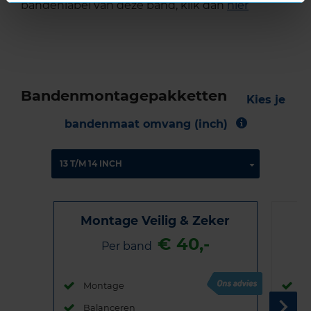
bandenlabel van deze band, klik dan
hier
Bandenmontagepakketten
Kies je
bandenmaat omvang (inch)
Montage Veilig & Zeker
€ 40,-
Per band
Montage
M
Balanceren
B