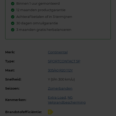
Binnen 1 uur gemonteerd
12 maanden productgarantie
Achteraf betalen of in 3 termijnen
30 dagen omruilgarantie
3 maanden gratis herbalanceren
Merk:
Continental
Type:
SPORTCONTACT 5P
Maat:
305/40 R20 112Y
Snelheid:
Y (t/m 300 km/u)
Seizoen:
Zomerbanden
Extra Load
,
N0
,
Kenmerken:
Velgrandbescherming
Brandstofefficiëntie:
C