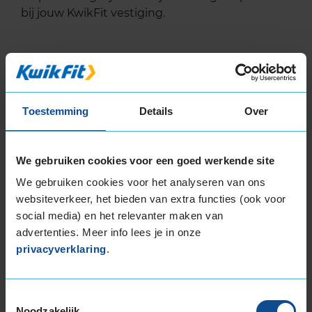
bij jouw KwikFit vestiging.
EU Bandenlabel
Toestemming
Details
Over
Continental
SPORTCONTACT 5P
305/40R20 112 Y
We gebruiken cookies voor een goed werkende site
We gebruiken cookies voor het analyseren van ons
websiteverkeer, het bieden van extra functies (ook voor
A
social media) en het relevanter maken van
advertenties. Meer info lees je in onze
C
privacyverklaring
.
Toestemmingsselectie
Noodzakelijk