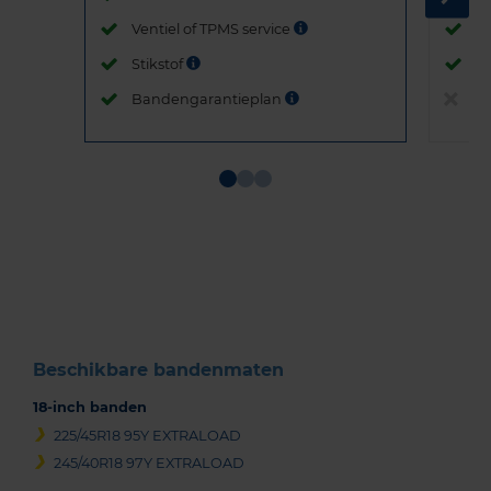
Ventiel of TPMS service
Ve
Stikstof
St
Bandengarantieplan
B
Item
1
of
3
Beschikbare bandenmaten
18-inch banden
225/45R18 95Y EXTRALOAD
245/40R18 97Y EXTRALOAD