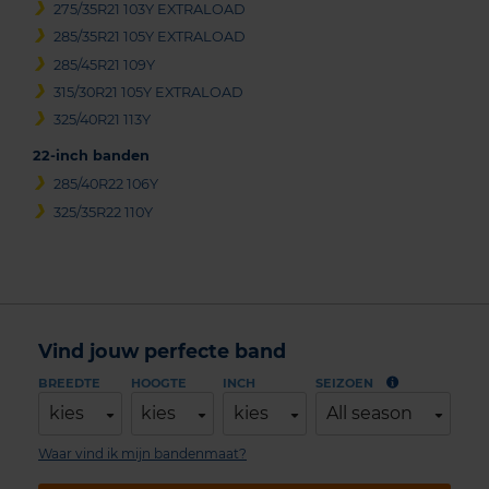
275/35R21 103Y EXTRALOAD
285/35R21 105Y EXTRALOAD
285/45R21 109Y
315/30R21 105Y EXTRALOAD
325/40R21 113Y
22-inch banden
285/40R22 106Y
325/35R22 110Y
Vind jouw perfecte band
BREEDTE
HOOGTE
INCH
SEIZOEN
kies
kies
kies
All season
Waar vind ik mijn bandenmaat?