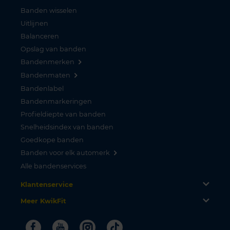
Banden wisselen
Uitlijnen
Balanceren
Opslag van banden
Bandenmerken
Bandenmaten
Bandenlabel
Bandenmarkeringen
Profieldiepte van banden
Snelheidsindex van banden
Goedkope banden
Banden voor elk automerk
Alle bandenservices
Klantenservice
Meer KwikFit
Facebook
Youtube
Instagram
Tiktok