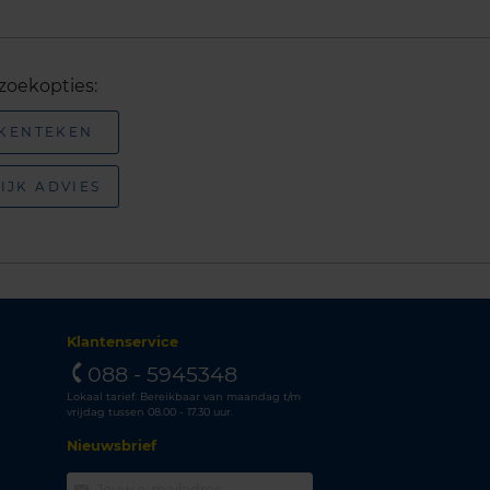
zoekopties:
 KENTEKEN
IJK ADVIES
Klantenservice
088 - 5945348
Lokaal tarief. Bereikbaar van maandag t/m
vrijdag tussen 08.00 - 17.30 uur.
Nieuwsbrief