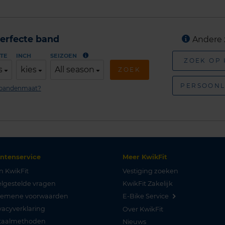
erfecte band
Andere 
TE
INCH
SEIZOEN
ZOEK OP
s
kies
All season
ZOEK
PERSOONL
n bandenmaat?
antenservice
Meer KwikFit
n KwikFit
Vestiging zoeken
lgestelde vragen
KwikFit Zakelijk
gemene voorwaarden
E-Bike Service
vacyverklaring
Over KwikFit
taalmethoden
Nieuws