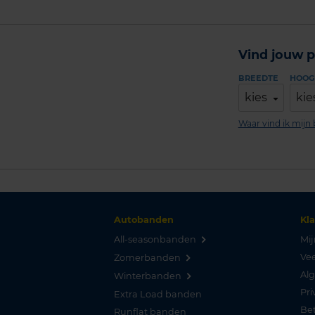
Vind jouw p
BREEDTE
HOOG
kies
kie
Waar vind ik mij
Autobanden
Kl
All-seasonbanden
Mij
Vee
Zomerbanden
Al
Winterbanden
Pri
Extra Load banden
Be
Runflat banden