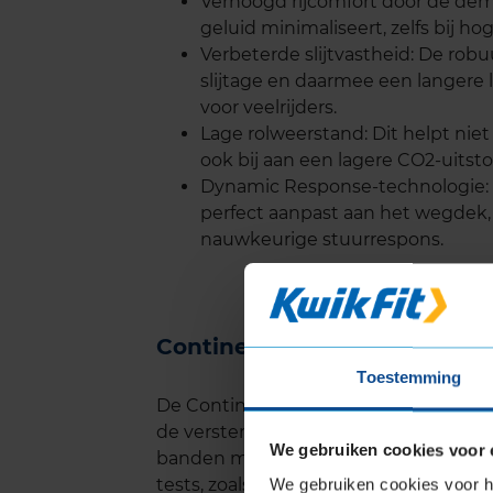
Verhoogd rijcomfort door de demp
geluid minimaliseert, zelfs bij h
Verbeterde slijtvastheid: De rob
slijtage en daarmee een langere
voor veelrijders.
Lage rolweerstand: Dit helpt nie
ook bij aan een lagere CO2-uitsto
Dynamic Response-technologie: D
perfect aanpast aan het wegdek, w
nauwkeurige stuurrespons.
Continental PREMIUM CONTA
Toestemming
De Continental PREMIUM CONTACT 6 st
de versterkte rubbersamenstelling en
We gebruiken cookies voor 
banden minder snel dan veel concurre
tests, zoals van ADAC, bevestigen da
We gebruiken cookies voor he