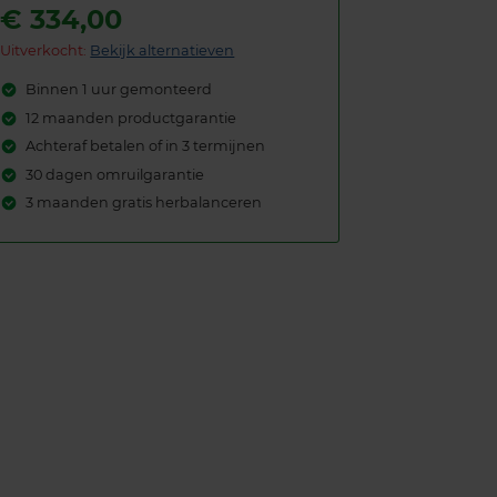
€
334,00
Uitverkocht:
Bekijk alternatieven
Binnen 1 uur gemonteerd
12 maanden productgarantie
Achteraf betalen of in 3 termijnen
30 dagen omruilgarantie
3 maanden gratis herbalanceren