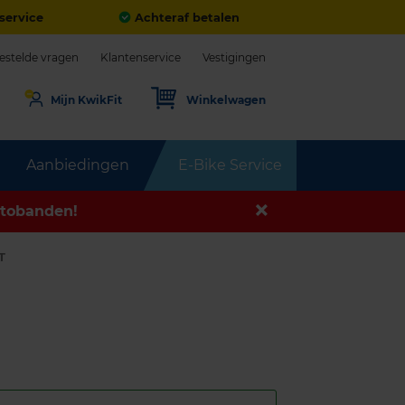
service
Achteraf betalen
estelde vragen
Klantenservice
Vestigingen
Mijn KwikFit
Winkelwagen
Aanbiedingen
E-Bike Service
tobanden!
T