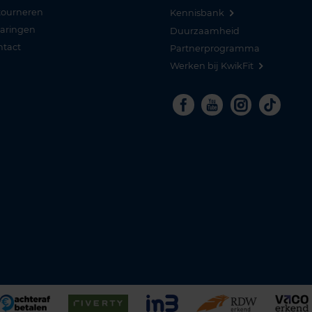
tourneren
Kennisbank
varingen
Duurzaamheid
ntact
Partnerprogramma
Werken bij KwikFit
Facebook
Youtube
Instagra
Tikto