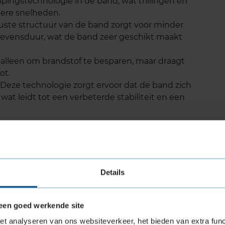
ingstechnologie in de band, wat trillingen en
ogere snelheden.
uuste structuur van de band zorgt voor minder
 levensduur, wat de band zeer geschikt maakt
t alleen om brandstof te besparen, maar draagt
ot.
eze technologie zorgt ervoor dat de band zich
at leidt tot een verbeterde stabiliteit en een
CT 6 levensduur
Details
aat bekend om zijn lange levensduur. Dankzij
 innovatieve loopvlakontwerpen slijten deze
een goed werkende site
nten in dezelfde categorie. Onafhankelijke
t deze band tot wel 15% langer meegaat dan de
t analyseren van ons websiteverkeer, het bieden van extra func