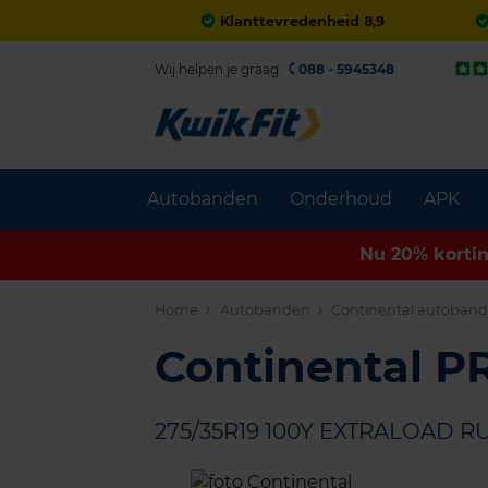
Klanttevredenheid 8,9
Wij helpen je graag.
088 - 5945348
Autobanden
Onderhoud
APK
Nu 20% korti
Home
Autobanden
Continental autoban
Continental 
275/35R19 100Y EXTRALOAD R