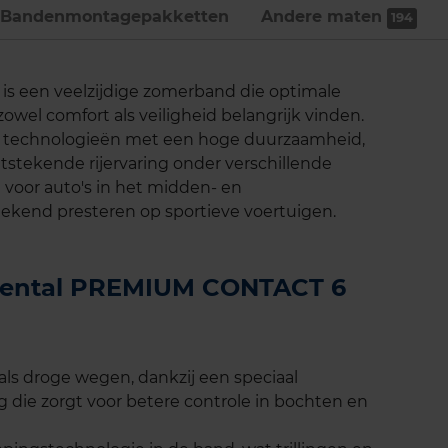
Bandenmontage­pakketten
Andere maten
194
s een veelzijdige zomerband die optimale
zowel comfort als veiligheid belangrijk vinden.
 technologieën met een hoge duurzaamheid,
tstekende rijervaring onder verschillende
voor auto's in het midden- en
kend presteren op sportieve voertuigen.
inental PREMIUM CONTACT 6
als droge wegen, dankzij een speciaal
 die zorgt voor betere controle in bochten en