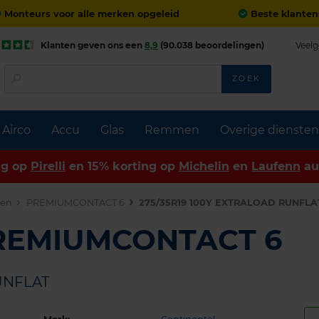
Monteurs voor alle merken opgeleid
Beste klanten
Klanten geven ons een
8,9
(90.038 beoordelingen)
Veelg
ZOEK
Airco
Accu
Glas
Remmen
Overige diensten
ng op
Pirelli
en 15% korting op
Michelin
en
Laufenn
au
den
PREMIUMCONTACT 6
275/35R19 100Y EXTRALOAD RUNFLA
PREMIUMCONTACT 6
UNFLAT