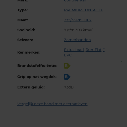
Merk:
Continental
Type:
PREMIUMCONTACT 6
Maat:
275/35 R19 100Y
Snelheid:
Y (t/m 300 km/u)
Seizoen:
Zomerbanden
Extra Load
,
Run-Flat
,
*
Kenmerken:
EVC
Brandstofefficiëntie:
B
Grip op nat wegdek:
B
Extern geluid:
73dB
Vergelijk deze band met alternatieven