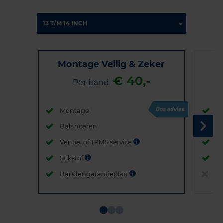
Montage Veilig & Zeker
€ 40,-
Per band
Montage
M
Balanceren
B
Ventiel of TPMS service
Ve
Stikstof
St
Bandengarantieplan
B