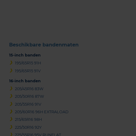
Item
1
of
3
Beschikbare bandenmaten
15-inch banden
195/65R15 91H
195/65R15 91V
16-inch banden
205/45R16 83W
205/50R16 87W
205/55R16 91V
205/60R16 96H EXTRALOAD
215/65R16 98H
225/50R16 92Y
225/55R16 95V RUNFLAT