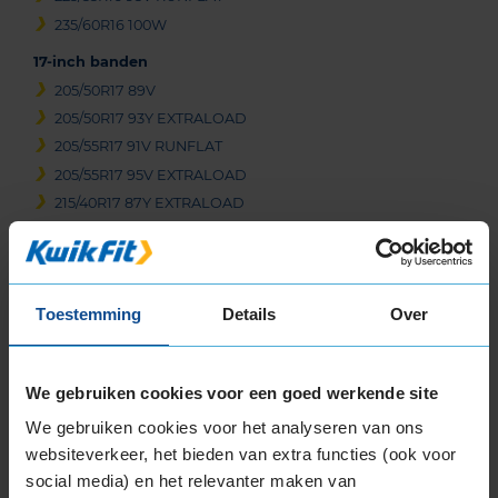
235/60R16 100W
17-inch banden
205/50R17 89V
205/50R17 93Y EXTRALOAD
205/55R17 91V RUNFLAT
205/55R17 95V EXTRALOAD
215/40R17 87Y EXTRALOAD
215/45R17 87Y
215/50R17 91Y
215/55R17 94V
Toestemming
Details
Over
225/45R17 91W
225/45R17 91Y
225/55R17 97W RUNFLAT
We gebruiken cookies voor een goed werkende site
225/55R17 97W RUNFLAT
We gebruiken cookies voor het analyseren van ons
225/55R17 97Y RUNFLAT
websiteverkeer, het bieden van extra functies (ook voor
225/55R17 97Y RUNFLAT
social media) en het relevanter maken van
225/60R17 99V RUNFLAT