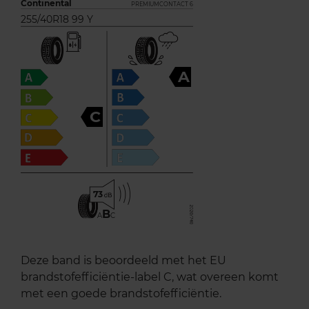
Continental
PREMIUMCONTACT 6
255/40R18 99 Y
A
C
73
B
A
C
Deze band is beoordeeld met het EU
brandstofefficiëntie-label C, wat overeen komt
met een goede brandstofefficiëntie.