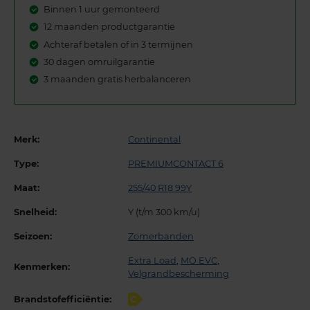
Binnen 1 uur gemonteerd
12 maanden productgarantie
Achteraf betalen of in 3 termijnen
30 dagen omruilgarantie
3 maanden gratis herbalanceren
Merk:
Continental
Type:
PREMIUMCONTACT 6
Maat:
255/40 R18 99Y
Snelheid:
Y (t/m 300 km/u)
Seizoen:
Zomerbanden
Extra Load
,
MO EVC
,
Kenmerken:
Velgrandbescherming
Brandstofefficiëntie:
C