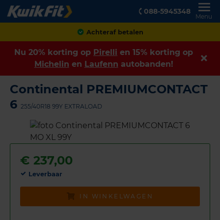
088-5945348
Menu
Achteraf betalen
Nu 20% korting op
Pirelli
en 15% korting op
Michelin
en
Laufenn
autobanden!
Continental PREMIUMCONTACT
6
255/40R18 99Y EXTRALOAD
€
237,00
Leverbaar
IN WINKELWAGEN