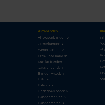
Autobanden
Kl
All-seasonbanden
Mij
Vee
Zomerbanden
Al
Winterbanden
Pri
Extra Load banden
Be
Runflat banden
Re
Caravanbanden
Er
Banden wisselen
Co
Uitlijnen
Balanceren
Opslag van banden
Bandenmerken
Bandenmaten