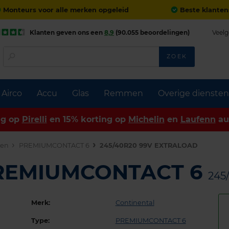
Monteurs voor alle merken opgeleid
Beste klanten
Klanten geven ons een
8,9
(90.055 beoordelingen)
Veelg
ZOEK
Airco
Accu
Glas
Remmen
Overige diensten
ng op
Pirelli
en 15% korting op
Michelin
en
Laufenn
au
den
PREMIUMCONTACT 6
245/40R20 99V EXTRALOAD
PREMIUMCONTACT 6
245
Merk:
Continental
Type:
PREMIUMCONTACT 6