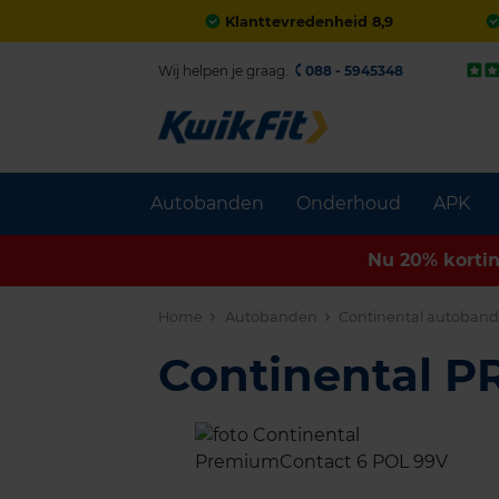
Klanttevredenheid 8,9
Wij helpen je graag.
088 - 5945348
Autobanden
Onderhoud
APK
Nu 20% korti
Home
Autobanden
Continental autoban
Continental 