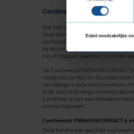
Continental PREMIUM CONTA
Wat betreft het geluidsniveau scoor
Deze band behoort tot de stillere zome
Enkel noodzakelijke co
comfortabelere rijervaring, zeker op l
bij de ontwikkeling van deze band ex
het afrolgeluid, waardoor je minder las
De Continental PREMIUM CONTACT 6 
veiligheid, comfort en duurzaamheid.
van slijtage is deze band zowel een mi
in de stad of op lange snelwegtrajec
6 profiteer je van een stabiele en bet
omstandigheden.
Continental PREMIUMCONTACT 6 met
Deze band is ook geschikt voor voer