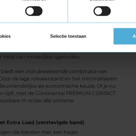
CT 6 geluid
t de Continental PREMIUM CONTACT 6 zeer goed.
rbanden in zijn klasse. Dit zorgt voor een
okies
Selectie toestaan
A
angere ritten of op snelwegen. Continental heeft
tra aandacht besteed aan het verminderen van
t hebt van hinderlijke rijgeluiden.
biedt een indrukwekkende combinatie van
 Door de lage rolweerstand en het minimaliseren
lieuvriendelijke als economische keuze. Of je nu
ten rijdt, met de Continental PREMIUM CONTACT
rouwbare rit onder alle zomerse
 Extra Load (verstevigde band)
tuigen die banden met een hoger