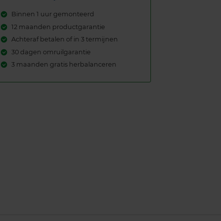
Binnen 1 uur gemonteerd
12 maanden productgarantie
Achteraf betalen of in 3 termijnen
30 dagen omruilgarantie
3 maanden gratis herbalanceren