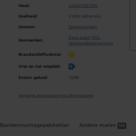
Maat:
245/40 R20 99V
Snelheid:
V (t/m 240 km/u)
Seizoen:
Zomerbanden
Extra Load
,
POL
,
Kenmerken:
Velgrandbescherming
Brandstofefficiëntie:
C
Grip op nat wegdek:
B
Extern geluid:
72dB
Vergelijk deze band met alternatieven
Bandenmontage­pakketten
Andere maten
195