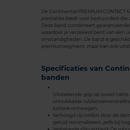
De Continental PREMIUM CONTACT 6 i
prestaties biedt voor bestuurders die 
Deze band combineert geavanceerde
waardoor je verzekerd bent van een ui
omstandigheden. De band is geschikt 
premiumsegment, maar kan ook uitste
Specificaties van Cont
banden
Uitstekende grip op zowel natte 
ontwikkelde rubbersamenstelling
kortere remwegen.
Verhoogd rijcomfort door de demp
geluid minimaliseert, zelfs bij h
Verbeterde slijtvastheid: De rob