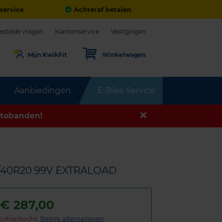
service
Achteraf betalen
estelde vragen
Klantenservice
Vestigingen
Mijn KwikFit
Winkelwagen
Aanbiedingen
E-Bike Service
tobanden!
/40R20 99V EXTRALOAD
€
287,00
Uitverkocht:
Bekijk alternatieven