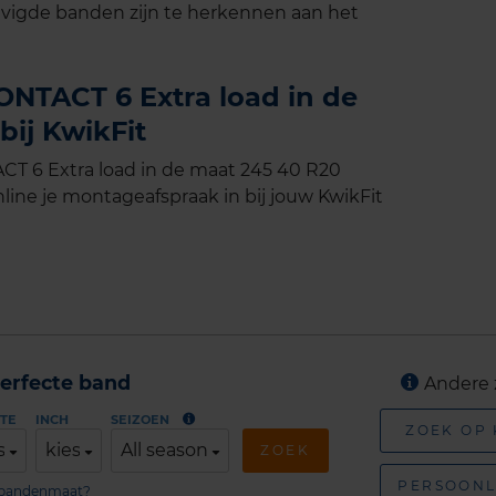
vigde banden zijn te herkennen aan het
NTACT 6 Extra load in de
ij KwikFit
 6 Extra load in de maat 245 40 R20
line je montageafspraak in bij jouw KwikFit
erfecte band
Andere 
TE
INCH
SEIZOEN
ZOEK OP
s
kies
All season
ZOEK
PERSOONL
n bandenmaat?