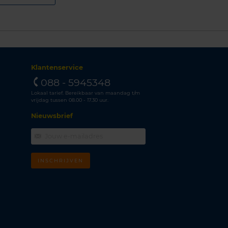
Klantenservice
088 - 5945348
Lokaal tarief. Bereikbaar van maandag t/m
vrijdag tussen 08.00 - 17.30 uur.
Nieuwsbrief
INSCHRIJVEN
m
k