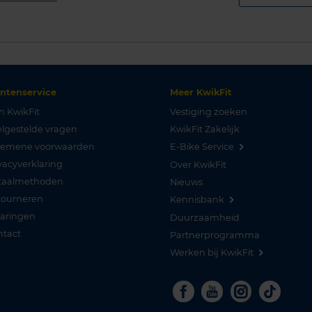
antenservice
Meer KwikFit
n KwikFit
Vestiging zoeken
lgestelde vragen
KwikFit Zakelijk
gemene voorwaarden
E-Bike Service
vacyverklaring
Over KwikFit
taalmethoden
Nieuws
tourneren
Kennisbank
varingen
Duurzaamheid
ntact
Partnerprogramma
Werken bij KwikFit
Facebook
Youtube
Instagra
Tikto