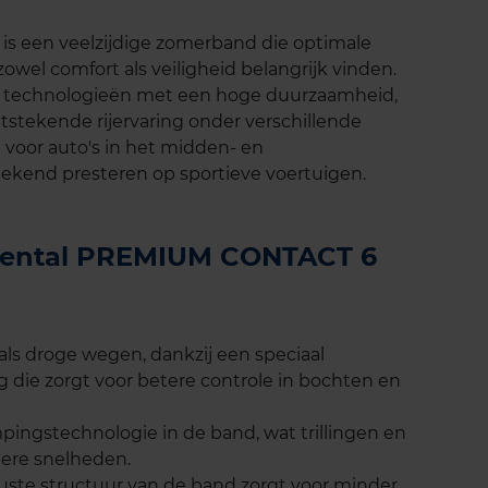
s een veelzijdige zomerband die optimale
zowel comfort als veiligheid belangrijk vinden.
 technologieën met een hoge duurzaamheid,
tstekende rijervaring onder verschillende
voor auto's in het midden- en
kend presteren op sportieve voertuigen.
inental PREMIUM CONTACT 6
als droge wegen, dankzij een speciaal
 die zorgt voor betere controle in bochten en
ingstechnologie in de band, wat trillingen en
ogere snelheden.
uuste structuur van de band zorgt voor minder