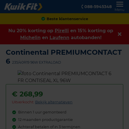
088-5945348
Menu
Beste klantenservice
Nu 20% korting op
Pirelli
en 15% korting op
Michelin
en
Laufenn
autobanden!
Continental PREMIUMCONTACT
6
235/40R19 96W EXTRALOAD
€
268,99
Uitverkocht:
Bekijk alternatieven
Binnen 1 uur gemonteerd
12 maanden productgarantie
Achteraf betalen of in 3 termijnen