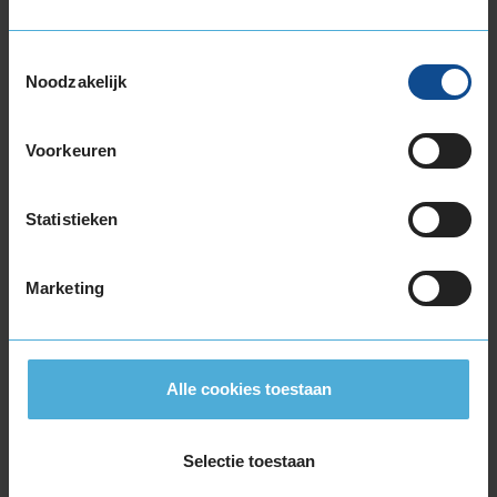
235/55R17 103W EXTRALOAD
235/60R17 102V
Toestemmingsselectie
235/60R17 102V
Noodzakelijk
245/40R17 91Y
245/45R17 95Y
Voorkeuren
245/55R17 106H EXTRALOAD
245/55R17 106H EXTRALOAD
Statistieken
255/40R17 94W RUNFLAT
255/40R17 94Y
275/55R17 109V
Marketing
18-inch banden
205/40R18 86W EXTRALOAD
205/40R18 86W EXTRALOAD RUNFLAT
Alle cookies toestaan
215/40R18 89Y EXTRALOAD
215/45R18 93Y EXTRALOAD
215/55R18 95H
Selectie toestaan
225/40R18 92W EXTRALOAD