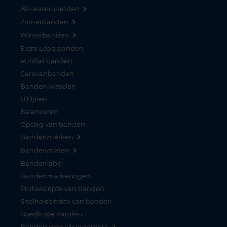
All-seasonbanden
Zomerbanden
Winterbanden
Extra Load banden
Runflat banden
Caravanbanden
Banden wisselen
Uitlijnen
Balanceren
Opslag van banden
Bandenmerken
Bandenmaten
Bandenlabel
Bandenmarkeringen
Profieldiepte van banden
Snelheidsindex van banden
Goedkope banden
Banden voor elk automerk