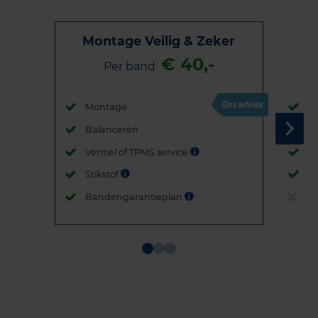
Montage Veilig & Zeker
€ 40,-
Per band
Montage
M
Balanceren
B
Ventiel of TPMS service
Ve
Stikstof
St
Bandengarantieplan
B
Item
1
of