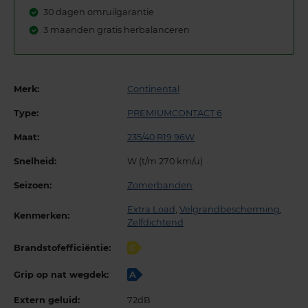
30 dagen omruilgarantie
3 maanden gratis herbalanceren
Merk:
Continental
Type:
PREMIUMCONTACT 6
Maat:
235/40 R19 96W
Snelheid:
W (t/m 270 km/u)
Seizoen:
Zomerbanden
Extra Load
,
Velgrandbescherming
,
Kenmerken:
Zelfdichtend
Brandstofefficiëntie:
C
Grip op nat wegdek:
A
Extern geluid:
72dB