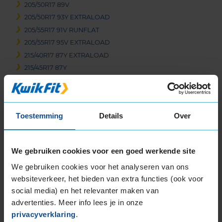
205/50R17 89V
205/50R17 93Y EXTRALOAD
205/55R17 91V RUNFLAT
205/55R17 95V EXTRALOAD
215/40R17 87Y EXTRALOAD
215/45R17 87Y
215/50R17 91Y
215/55R17 94V
225/45R17 91W
Toestemming
Details
Over
225/45R17 91Y
225/55R17 97W RUNFLAT
225/55R17 97W RUNFLAT
We gebruiken cookies voor een goed werkende site
225/55R17 97Y RUNFLAT
We gebruiken cookies voor het analyseren van ons
225/55R17 97Y RUNFLAT
websiteverkeer, het bieden van extra functies (ook voor
225/60R17 99V RUNFLAT
social media) en het relevanter maken van
235/45R17 94W
advertenties. Meer info lees je in onze
235/55R17 103W EXTRALOAD
privacyverklaring
.
235/55R17 103W EXTRALOAD