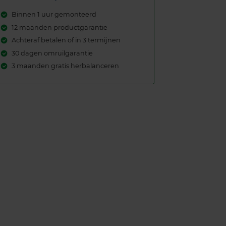
Binnen 1 uur gemonteerd
12 maanden productgarantie
Achteraf betalen of in 3 termijnen
30 dagen omruilgarantie
3 maanden gratis herbalanceren