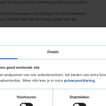
lteert in een kortere remweg onder zowel natte
d is ontworpen om slijtage te minimaliseren,
duur zonder dat dit ten koste gaat van de
el biedt een precieze stuurrespons, wat het
ogt, vooral bij hogere snelheden.
l ECO CONTACT 5 is specifiek ontwikkeld met
 CO2-uitstoot en gebruik van duurzame
Details
een goed werkende site
 levensduur
t analyseren van ons websiteverkeer, het bieden van extra func
advertenties. Meer info lees je in onze
privacyverklaring
.
bekend om zijn lange levensduur. Dit wordt
e rubbercompound, die slijtage tegengaat en
t loopvlak. Uit tests van onafhankelijke
Voorkeuren
Statistieken
 blijkt dat deze band een goede balans biedt