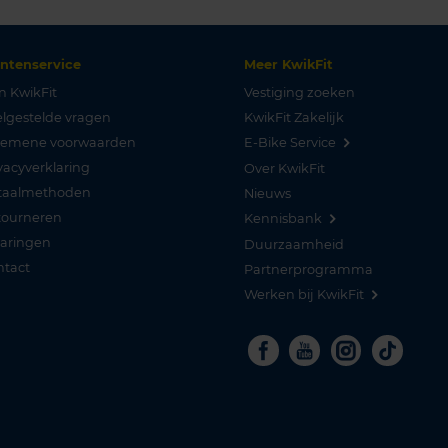
antenservice
Meer KwikFit
n KwikFit
Vestiging zoeken
lgestelde vragen
KwikFit Zakelijk
gemene voorwaarden
E-Bike Service
vacyverklaring
Over KwikFit
taalmethoden
Nieuws
tourneren
Kennisbank
varingen
Duurzaamheid
ntact
Partnerprogramma
Werken bij KwikFit
Facebook
Youtube
Instagra
Tikto