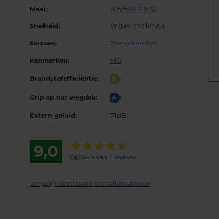
Maat:
205/55 R17 91W
Snelheid:
W (t/m 270 km/u)
Seizoen:
Zomerbanden
Kenmerken:
MO
Brandstofefficiëntie:
B
Grip op nat wegdek:
A
Extern geluid:
71dB
9,0
Op basis van
2 reviews
Vergelijk deze band met alternatieven