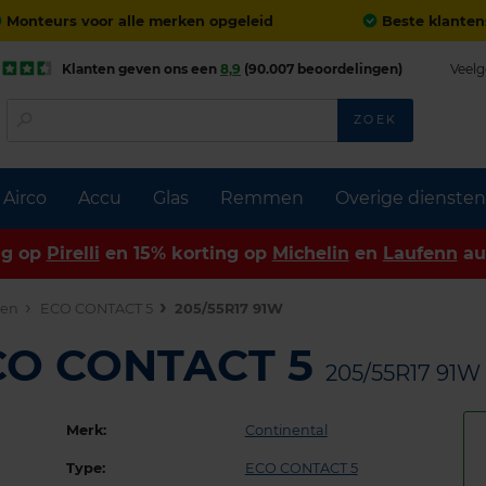
Monteurs voor alle merken opgeleid
Beste klanten
Klanten geven ons een
8,9
(90.007 beoordelingen)
Veelg
ZOEK
Airco
Accu
Glas
Remmen
Overige diensten
ng op
Pirelli
en 15% korting op
Michelin
en
Laufenn
au
den
ECO CONTACT 5
205/55R17 91W
ECO CONTACT 5
205/55R17 91W
Merk:
Continental
Type:
ECO CONTACT 5