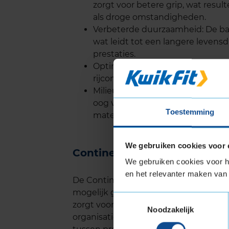
zorgt voor betere grip, wat resu
als droge omstandigheden.
Verbeterde duurzaamheid: De ban
wat leidt tot een langere levens
prestaties.
Optimale handling: Het bandprofi
rijcomfort en de veiligheid verho
Milieuvriendelijk: De Continenta
oog voor het milieu, met minder
Toestemming
materialen.
We gebruiken cookies voor 
Continental ECO CONTACT 5
We gebruiken cookies voor he
en het relevanter maken van 
De Continental ECO CONTACT 5 staat 
mogelijk gemaakt door de innovatiev
Toestemmingsselectie
zorgt voor gelijkmatige slijtage van he
Noodzakelijk
organisaties, zoals de ANWB en ADAC,