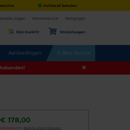
service
Achteraf betalen
estelde vragen
Klantenservice
Vestigingen
Mijn KwikFit
Winkelwagen
Aanbiedingen
E-Bike Service
tobanden!
€
178,00
Uitverkocht:
Bekijk alternatieven