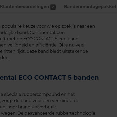
Klantenbeoordelingen
Bandenmontage­pakket
2
populaire keuze voor wie op zoek is naar een
delijke band. Continental, een
eeft met de ECO CONTACT 5 een band
n veiligheid en efficiëntie. Of je nu veel
 ritten rijdt, deze band biedt uitstekende
eden.
inental ECO CONTACT 5 banden
 de speciale rubbercompound en het
, zorgt de band voor een verminderde
en lager brandstofverbruik.
e wegen: De geavanceerde rubbertechnologie