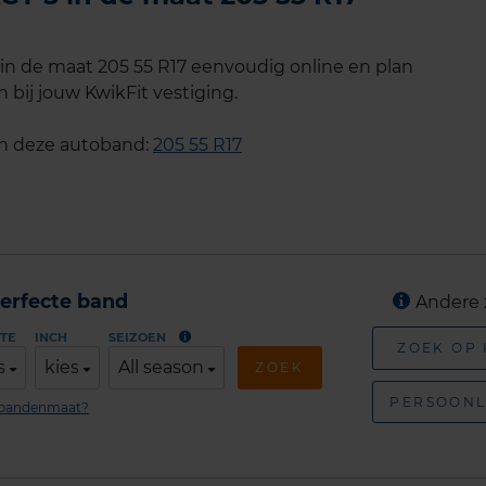
n de maat 205 55 R17 eenvoudig online en plan
 bij jouw KwikFit vestiging.
an deze autoband:
205 55 R17
erfecte band
Andere 
TE
INCH
SEIZOEN
ZOEK OP
s
kies
All season
ZOEK
PERSOONL
n bandenmaat?