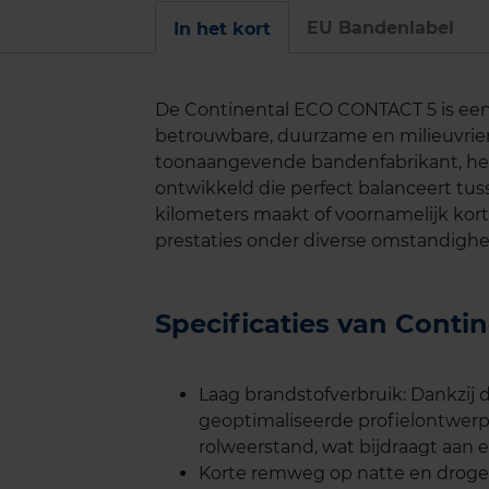
EU Bandenlabel
In het kort
De Continental ECO CONTACT 5 is een 
betrouwbare, duurzame en milieuvrien
toonaangevende bandenfabrikant, h
ontwikkeld die perfect balanceert tusse
kilometers maakt of voornamelijk korte
prestaties onder diverse omstandigh
Specificaties van Cont
Laag brandstofverbruik: Dankzij
geoptimaliseerde profielontwerp
rolweerstand, wat bijdraagt aan e
Korte remweg op natte en drog