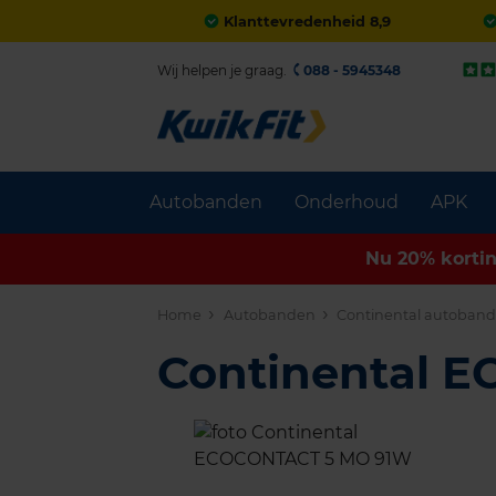
Klanttevredenheid 8,9
Wij helpen je graag.
088 - 5945348
Autobanden
Onderhoud
APK
Nu 20% korti
Home
Autobanden
Continental autoban
Continental 