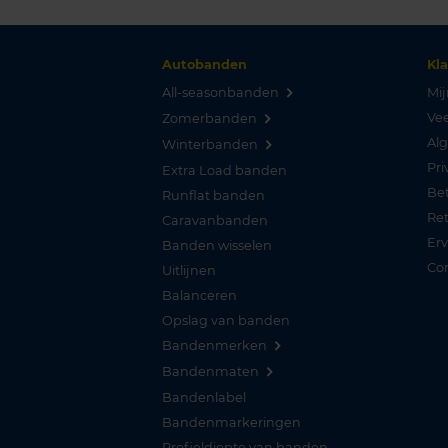
Autobanden
Kl
All-seasonbanden
Mij
Vee
Zomerbanden
Al
Winterbanden
Pri
Extra Load banden
Be
Runflat banden
Re
Caravanbanden
Er
Banden wisselen
Co
Uitlijnen
Balanceren
Opslag van banden
Bandenmerken
Bandenmaten
Bandenlabel
Bandenmarkeringen
Profieldiepte van banden