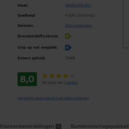
Maat:
185/50 R16 81H
Snelheid:
H (t/m 210 km/u)
Seizoen:
Zomerbanden
Brandstofefficiëntie:
B
Grip op nat wegdek:
B
Extern geluid:
70dB
8,0
Op basis van
1 review
Vergelijk deze band met alternatieven
Klantenbeoordelingen
Bandenmontage­pakket
1