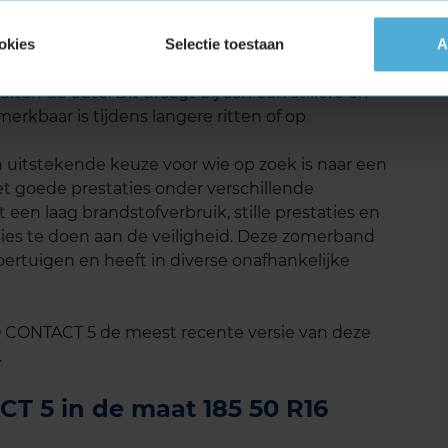
geluid
okies
Selectie toestaan
A
ort de Continental ECO CONTACT 5 bijzonder
loopvlakprofiel wordt het rolgeluid tot een
en de auto. Dit draagt bij aan een stillere en
merkbaar is tijdens langere ritten of op
uitstekende keuze voor wie op zoek is naar een
t goede prestaties onder verschillende
n laag brandstofverbruik, stille prestaties en
ies te doen aan de veiligheid. Deze zomerband
oertuigen en heeft in diverse onafhankelijke
 CONTACT 5 de meest recente versie van deze
.
T 5 in de maat 185 50 R16