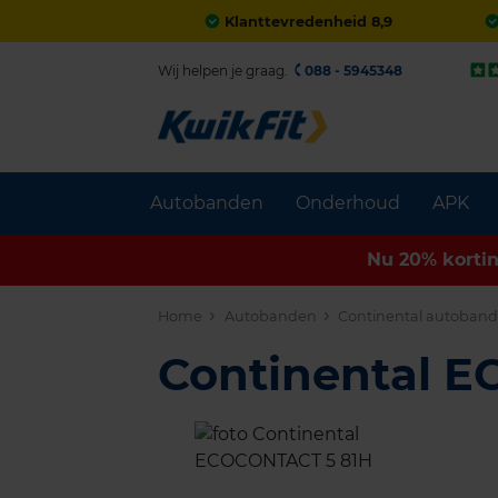
Klanttevredenheid 8,9
Wij helpen je graag.
088 - 5945348
Autobanden
Onderhoud
APK
Nu 20% korti
Home
Autobanden
Continental autoban
Continental 