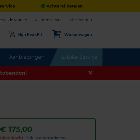
service
Achteraf betalen
estelde vragen
Klantenservice
Vestigingen
Mijn KwikFit
Winkelwagen
Aanbiedingen
E-Bike Service
tobanden!
€
175,00
Uitverkocht:
Bekijk alternatieven