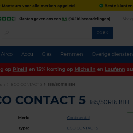
Monteurs voor alle merken opgeleid
Beste klanten
Klanten geven ons een
8,9
(90.116 beoordelingen)
Veelg
ZOEK
Airco
Accu
Glas
Remmen
Overige diensten
ng op
Pirelli
en 15% korting op
Michelin
en
Laufenn
au
den
ECO CONTACT 5
185/50R16 81H
ECO CONTACT 5
185/50R16 81H
Merk:
Continental
Type:
ECO CONTACT 5