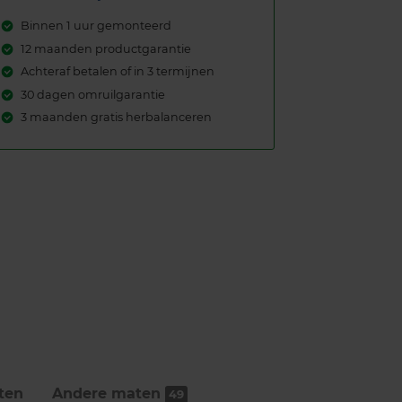
Binnen 1 uur gemonteerd
12 maanden productgarantie
Achteraf betalen of in 3 termijnen
30 dagen omruilgarantie
3 maanden gratis herbalanceren
ten
Andere maten
49