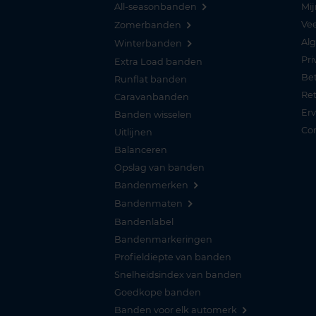
All-seasonbanden
Mij
Vee
Zomerbanden
Al
Winterbanden
Pri
Extra Load banden
Be
Runflat banden
Re
Caravanbanden
Er
Banden wisselen
Co
Uitlijnen
Balanceren
Opslag van banden
Bandenmerken
Bandenmaten
Bandenlabel
Bandenmarkeringen
Profieldiepte van banden
Snelheidsindex van banden
Goedkope banden
Banden voor elk automerk