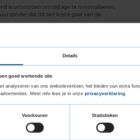
d is ontworpen om slijtage te minimaliseren,
duur zonder dat dit ten koste gaat van de
el biedt een precieze stuurrespons, wat het
ogt, vooral bij hogere snelheden.
l ECO CONTACT 5 is specifiek ontwikkeld met
 CO2-uitstoot en gebruik van duurzame
Details
een goed werkende site
 levensduur
t analyseren van ons websiteverkeer, het bieden van extra func
advertenties. Meer info lees je in onze
privacyverklaring
.
bekend om zijn lange levensduur. Dit wordt
e rubbercompound, die slijtage tegengaat en
t loopvlak. Uit tests van onafhankelijke
Voorkeuren
Statistieken
 blijkt dat deze band een goede balans biedt
betekent dat je minder vaak de banden hoeft te
 als duurzaam is.