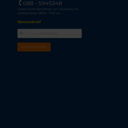
088 - 5945348
Lokaal tarief. Bereikbaar van maandag t/m
vrijdag tussen 08.00 - 17.30 uur.
Nieuwsbrief
INSCHRIJVEN
m
k