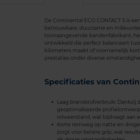
De Continental ECO CONTACT 5 is een 
betrouwbare, duurzame en milieuvrien
toonaangevende bandenfabrikant, h
ontwikkeld die perfect balanceert tusse
kilometers maakt of voornamelijk korte
prestaties onder diverse omstandigh
Specificaties van Cont
Laag brandstofverbruik: Dankzij
geoptimaliseerde profielontwerp
rolweerstand, wat bijdraagt aan e
Korte remweg op natte en drog
zorgt voor betere grip, wat resu
als droge omstandigheden.