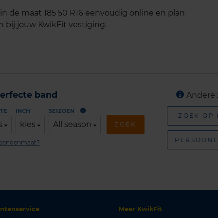
n de maat 185 50 R16 eenvoudig online en plan
 bij jouw KwikFit vestiging.
erfecte band
Andere 
TE
INCH
SEIZOEN
ZOEK OP
s
kies
All season
ZOEK
PERSOONL
n bandenmaat?
antenservice
Meer KwikFit