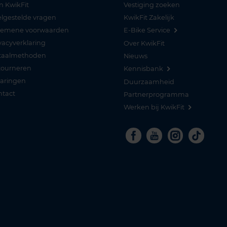
n KwikFit
Vestiging zoeken
lgestelde vragen
KwikFit Zakelijk
gemene voorwaarden
E-Bike Service
vacyverklaring
Over KwikFit
taalmethoden
Nieuws
tourneren
Kennisbank
varingen
Duurzaamheid
ntact
Partnerprogramma
Werken bij KwikFit
Facebook
Youtube
Instagra
Tikto