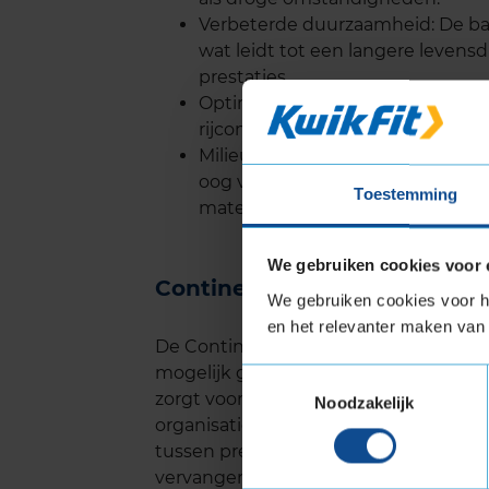
Verbeterde duurzaamheid: De ban
wat leidt tot een langere levens
prestaties.
Optimale handling: Het bandprofi
rijcomfort en de veiligheid verho
Milieuvriendelijk: De Continenta
oog voor het milieu, met minder
Toestemming
materialen.
We gebruiken cookies voor 
Continental ECO CONTACT 5
We gebruiken cookies voor he
en het relevanter maken van 
De Continental ECO CONTACT 5 staat 
mogelijk gemaakt door de innovatiev
Toestemmingsselectie
zorgt voor gelijkmatige slijtage van he
Noodzakelijk
organisaties, zoals de ANWB en ADAC,
tussen prestaties en levensduur. Dit 
vervangen, wat zowel kostenbesparend