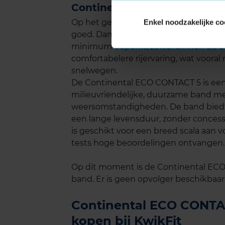
Continental ECO CONTACT 5 
Enkel noodzakelijke co
Op het gebied van geluidsniveau sco
goed. Dankzij het speciaal ontworpen 
minimum beperkt, zowel binnen als buit
comfortabelere rijervaring, wat vooral 
snelwegen.
De Continental ECO CONTACT 5 is een 
milieuvriendelijke, duurzame band me
weersomstandigheden. De band biedt ee
een lange levensduur, zonder concess
is geschikt voor een breed scala aan v
tests hoge beoordelingen ontvangen.
Op dit moment is de Continental ECO
band. Er is geen opvolger beschikbaar
Continental ECO CONTAC
kopen bij KwikFit