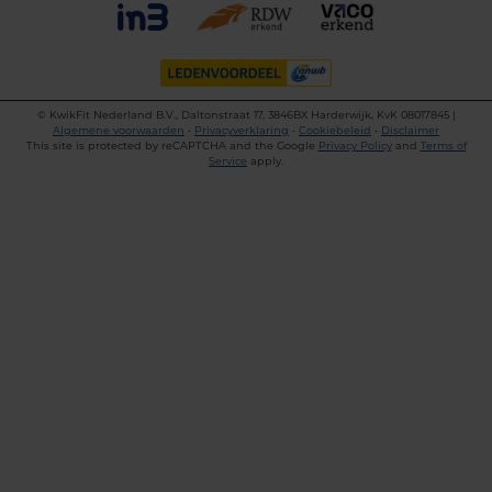
©
KwikFit Nederland B.V., Daltonstraat 17, 3846BX Harderwijk, KvK 08017845 |
Algemene voorwaarden
•
Privacyverklaring
•
Cookiebeleid
•
Disclaimer
This site is protected by reCAPTCHA and the Google
Privacy Policy
and
Terms of
Service
apply.