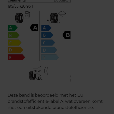
Continental
ECO CONTACT 5
195/55R20 95 H
A
B
71
B
A
C
Deze band is beoordeeld met het EU
brandstofefficiëntie-label A, wat overeen komt
met een uitstekende brandstofefficiëntie.