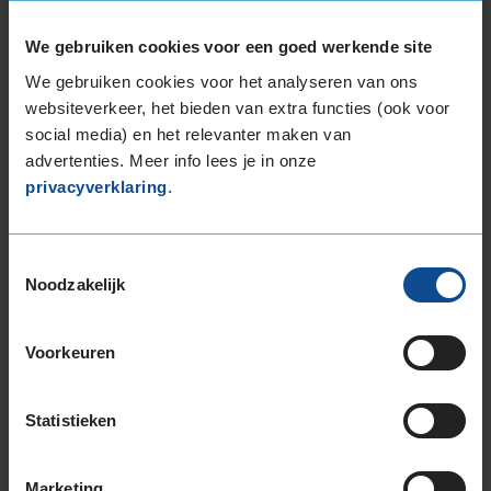
Kilometer per jaar
50.000 km of meer
We gebruiken cookies voor een goed werkende site
Banden laten vullen met stikstof, maar na een
We gebruiken cookies voor het analyseren van ons
aantal weken lopen de banden zachtjes leeg,
misschien montage fout? Voor de rest top
websiteverkeer, het bieden van extra functies (ook voor
bandjes !
social media) en het relevanter maken van
advertenties. Meer info lees je in onze
privacyverklaring
.
Toestemmingsselectie
9,0
Algemeen
9,0
Noodzakelijk
Geluid
9,0
Grip
9,0
Comfort
9,0
Voorkeuren
Band
195/55R20 95H EXTRALOAD
Datum beoordeling
22 februari 2024
Type rijder
Sportief
Statistieken
Auto
RENAULT Scenic 1.2 TCe MPV 4-cil. B 116pk
Kilometer per jaar
25.000 tot 50.000 km
Marketing