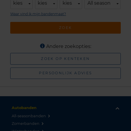
kies
kies
kies
All season
Waar vind ik mijn bandenmaat?
ZOEK
Andere zoekopties:
ZOEK OP KENTEKEN
PERSOONLIJK ADVIES
Autobanden
All-seasonbanden
Zomerbanden