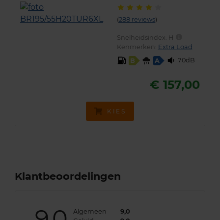
(
288 reviews
)
Snelheidsindex:
H
Kenmerken:
Extra Load
70dB
B
A
€ 157,00
KIES
Klantbeoordelingen
9,0
Algemeen
9,0