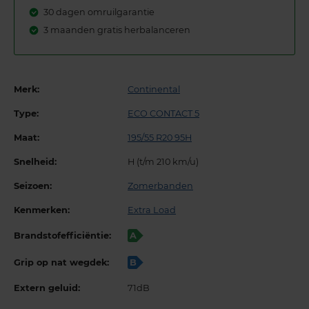
30 dagen omruilgarantie
3 maanden gratis herbalanceren
Merk:
Continental
Type:
ECO CONTACT 5
Maat:
195/55 R20 95H
Snelheid:
H (t/m 210 km/u)
Seizoen:
Zomerbanden
Kenmerken:
Extra Load
Brandstofefficiëntie:
A
Grip op nat wegdek:
B
Extern geluid:
71dB