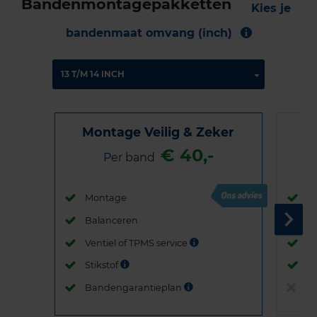
Bandenmontagepakketten
Kies je
bandenmaat omvang (inch)
Montage Veilig & Zeker
€ 40,-
Per band
Montage
M
Balanceren
B
Ventiel of TPMS service
Ve
Stikstof
St
Bandengarantieplan
B