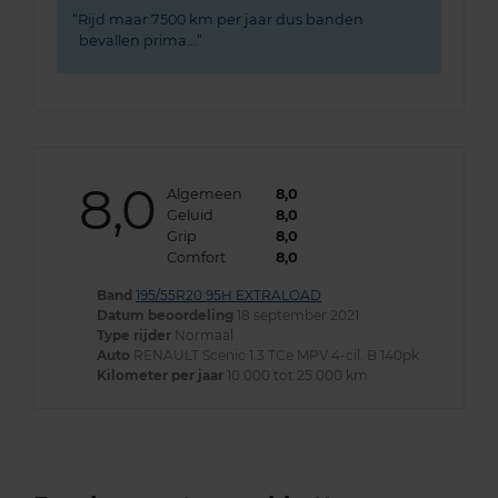
Rijd maar 7500 km per jaar dus banden
bevallen prima...
8,0
Algemeen
8,0
Geluid
8,0
Grip
8,0
Comfort
8,0
Band
195/55R20 95H EXTRALOAD
Datum beoordeling
18 september 2021
Type rijder
Normaal
Auto
RENAULT Scenic 1.3 TCe MPV 4-cil. B 140pk
Kilometer per jaar
10.000 tot 25.000 km