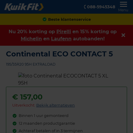
088-5945348
Menu
Achteraf betalen
Nu 20% korting op
Pirelli
en 15% korting op
Michelin
en
Laufenn
autobanden!
Continental ECO CONTACT 5
195/55R20 95H EXTRALOAD
€
157,00
Uitverkocht:
Bekijk alternatieven
Binnen 1 uur gemonteerd
12 maanden productgarantie
Achteraf betalen of in 3 termijnen