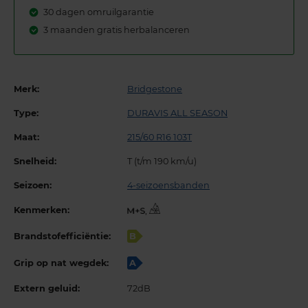
30 dagen omruilgarantie
3 maanden gratis herbalanceren
Merk:
Bridgestone
Type:
DURAVIS ALL SEASON
Maat:
215/60 R16 103T
Snelheid:
T (t/m 190 km/u)
Seizoen:
4-seizoensbanden
Kenmerken:
,
Brandstofefficiëntie:
B
Grip op nat wegdek:
A
Extern geluid:
72dB