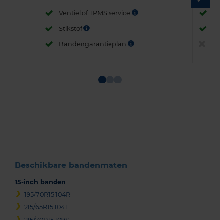
Ventiel of TPMS service
Ve
Stikstof
St
Bandengarantieplan
B
Item
1
of
3
Beschikbare bandenmaten
15-inch banden
195/70R15 104R
215/65R15 104T
215/70R15 109S