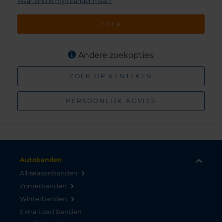
Waar vind ik mijn bandenmaat?
ZOEK
Andere zoekopties:
ZOEK OP KENTEKEN
PERSOONLIJK ADVIES
Autobanden
All-seasonbanden
Zomerbanden
Winterbanden
Extra Load banden