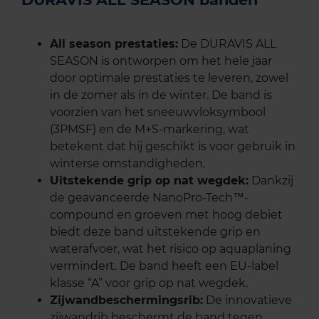
All season prestaties:
De DURAVIS ALL
SEASON is ontworpen om het hele jaar
door optimale prestaties te leveren, zowel
in de zomer als in de winter. De band is
voorzien van het sneeuwvloksymbool
(3PMSF) en de M+S-markering, wat
betekent dat hij geschikt is voor gebruik in
winterse omstandigheden.
Uitstekende grip op nat wegdek:
Dankzij
de geavanceerde NanoPro-Tech™-
compound en groeven met hoog debiet
biedt deze band uitstekende grip en
waterafvoer, wat het risico op aquaplaning
vermindert. De band heeft een EU-label
klasse “A” voor grip op nat wegdek.
Zijwandbeschermingsrib:
De innovatieve
zijwandrib beschermt de band tegen