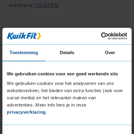
autoband:
215 60 R16
EU Bandenlabel
Toestemming
Details
Over
Bridgestone
DURAVIS ALL SEASON
215/60R16 103 T
We gebruiken cookies voor een goed werkende site
We gebruiken cookies voor het analyseren van ons
A
websiteverkeer, het bieden van extra functies (ook voor
B
social media) en het relevanter maken van
advertenties. Meer info lees je in onze
privacyverklaring
.
Toestemmingsselectie