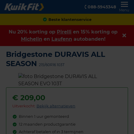
088-5945348
Menu
Achteraf betalen
Nu 20% korting op
Pirelli
en 15% korting op
Michelin
en
Laufenn
autobanden!
Bridgestone DURAVIS ALL
SEASON
215/60R16 103T
€
209,00
Uitverkocht:
Bekijk alternatieven
Binnen 1 uur gemonteerd
12 maanden productgarantie
Achteraf betalen of in 3 termijnen