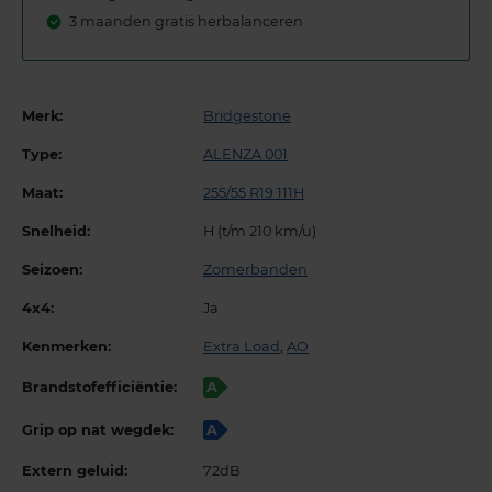
3 maanden gratis herbalanceren
Merk:
Bridgestone
Type:
ALENZA 001
Maat:
255/55 R19 111H
Snelheid:
H (t/m 210 km/u)
Seizoen:
Zomerbanden
4x4:
Ja
Kenmerken:
Extra Load
,
AO
Brandstofefficiëntie:
A
Grip op nat wegdek:
A
Extern geluid:
72dB