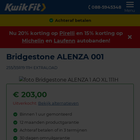
088-5945348
Menu
Klanten geven ons een
8,9
Nu 20% korting op
Pirelli
en 15% korting op
Michelin
en
Laufenn
autobanden!
Bridgestone ALENZA 001
255/55R19 111H EXTRALOAD
€
203,00
Uitverkocht:
Bekijk alternatieven
Binnen 1 uur gemonteerd
12 maanden productgarantie
Achteraf betalen of in 3 termijnen
30 dagen omruilgarantie