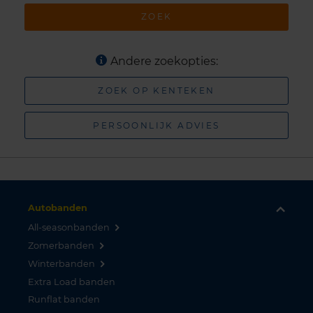
ZOEK
Andere zoekopties:
ZOEK OP KENTEKEN
PERSOONLIJK ADVIES
Autobanden
All-seasonbanden
Zomerbanden
Winterbanden
Extra Load banden
Runflat banden