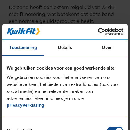
De band heeft een extern rolgeluid van 72 dB
met B-notering, wat betekent dat deze band
een normale geluidsproductie heeft.
Wil je nog meer informatie over het
bandenlabel van deze band, klik dan
hier
Toestemming
Details
Over
We gebruiken cookies voor een goed werkende site
We gebruiken cookies voor het analyseren van ons
Klantbeoordelingen
websiteverkeer, het bieden van extra functies (ook voor
social media) en het relevanter maken van
advertenties. Meer info lees je in onze
7,0
Algemeen
7,0
privacyverklaring
.
Geluid
8,0
Grip
7,0
Comfort
7,0
Toestemmingsselectie
Band
255/55R19 111H EXTRALOAD