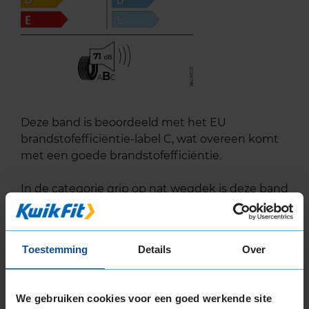
71
B
A
C
Deze band is beoordeeld met het EU
brandstofefficiëntie-label C, wat overeen komt
met een goede brandstofefficiëntie.
In de categorie grip op nat wegdek is deze band
gewaardeerd met een B-label, wat betekent dat
deze band zeer goede grip heeft bij natte
weersomstandigheden.
Toestemming
Details
Over
De band heeft een extern rolgeluid van 71 dB
met B-notering, wat betekent dat deze band
We gebruiken cookies voor een goed werkende site
een normale geluidsproductie heeft.