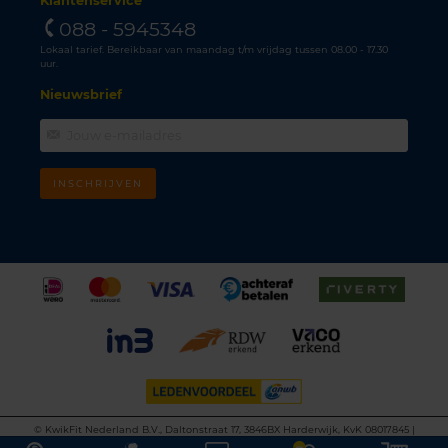
Klantenservice
088 - 5945348
Lokaal tarief. Bereikbaar van maandag t/m vrijdag tussen 08.00 - 17.30
uur.
Nieuwsbrief
INSCHRIJVEN
©
KwikFit Nederland B.V., Daltonstraat 17, 3846BX Harderwijk, KvK 08017845 |
Algemene voorwaarden
•
Privacyverklaring
•
Cookiebeleid
•
Disclaimer