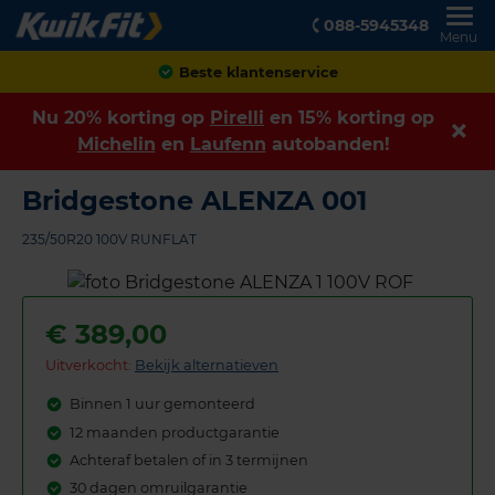
088-5945348
Menu
Achteraf betalen
Nu 20% korting op
Pirelli
en 15% korting op
Michelin
en
Laufenn
autobanden!
Bridgestone ALENZA 001
235/50R20 100V RUNFLAT
€
389,00
Uitverkocht:
Bekijk alternatieven
Binnen 1 uur gemonteerd
12 maanden productgarantie
Achteraf betalen of in 3 termijnen
30 dagen omruilgarantie