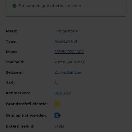
3 maanden gratis herbalanceren
Merk:
Bridgestone
Type:
ALENZA 001
Maat:
235/50 R20 100V
Snelheid:
V (t/m 240 km/u)
Seizoen:
Zomerbanden
4x4:
Ja
Kenmerken:
Run-Flat
Brandstofefficiëntie:
C
Grip op nat wegdek:
B
Extern geluid:
71dB