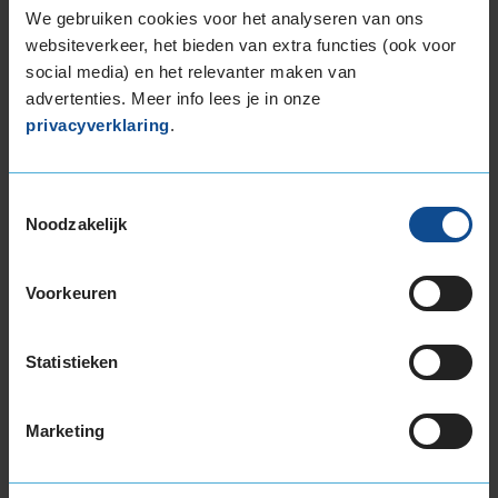
We gebruiken cookies voor het analyseren van ons
websiteverkeer, het bieden van extra functies (ook voor
Wil je nog meer informatie over het
social media) en het relevanter maken van
bandenlabel van deze band, klik dan
hier
advertenties. Meer info lees je in onze
privacyverklaring
.
Toestemmingsselectie
Bandenmontagepakketten
Kies je
Noodzakelijk
bandenmaat omvang (inch)
Voorkeuren
Statistieken
Montage Veilig & Zeker
Marketing
€ 40,-
Per band