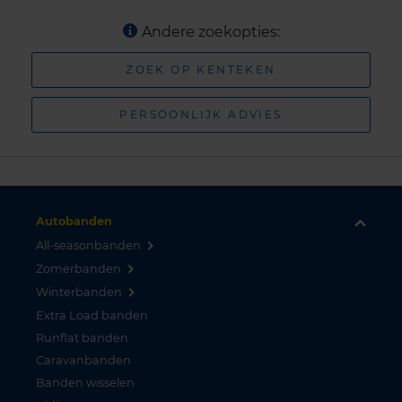
Andere zoekopties:
ZOEK OP KENTEKEN
PERSOONLIJK ADVIES
Autobanden
All-seasonbanden
Zomerbanden
Winterbanden
Extra Load banden
Runflat banden
Caravanbanden
Banden wisselen