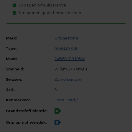
30 dagen omruilgarantie
3 maanden gratis herbalanceren
Merk:
Bridgestone
Type:
ALENZA 001
Maat:
245/50 R19 105W
Snelheid:
W (t/m 270 km/u)
Seizoen:
Zomerbanden
4x4:
Ja
Kenmerken:
Extra Load
,
*
Brandstofefficiëntie:
A
Grip op nat wegdek:
B