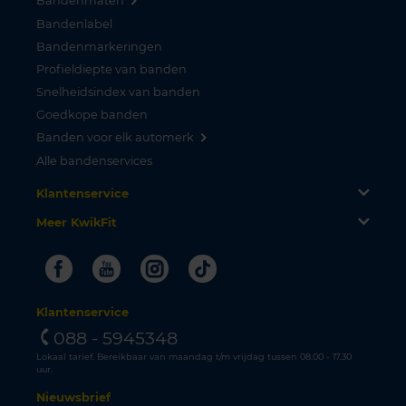
Bandenmaten
Bandenlabel
Bandenmarkeringen
Profieldiepte van banden
Snelheidsindex van banden
Goedkope banden
Banden voor elk automerk
Alle bandenservices
Klantenservice
Meer KwikFit
Facebook
Youtube
Instagram
Tiktok
Klantenservice
088 - 5945348
Lokaal tarief. Bereikbaar van maandag t/m vrijdag tussen 08.00 - 17.30
uur.
Nieuwsbrief