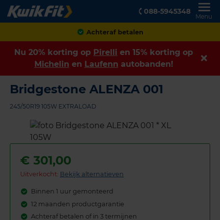
088-5945348
Menu
Achteraf betalen
Nu 20% korting op
Pirelli
en 15% korting op
Michelin
en
Laufenn
autobanden!
Bridgestone ALENZA 001
245/50R19 105W EXTRALOAD
€
301,00
Uitverkocht:
Bekijk alternatieven
Binnen 1 uur gemonteerd
12 maanden productgarantie
Achteraf betalen of in 3 termijnen