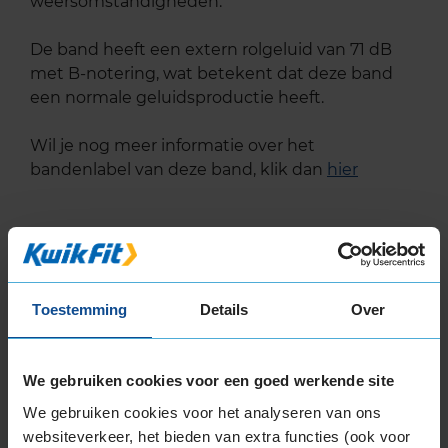
weersomstandigheden.
De band heeft een extern rolgeluid van 71 dB
met B-notering, wat betekent dat deze band
een normale geluidsproductie heeft.
Wil je nog meer informatie over het
bandenlabel van deze band, klik dan
hier
Klantbeoordelingen
Toestemming
Details
Over
6,0
Algemeen
6,0
We gebruiken cookies voor een goed werkende site
Geluid
10,0
Grip
9,0
We gebruiken cookies voor het analyseren van ons
Comfort
5,0
websiteverkeer, het bieden van extra functies (ook voor