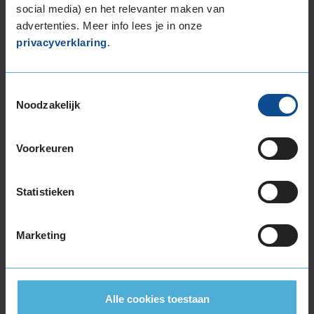
social media) en het relevanter maken van
Band
245/50R19 105W EXTRALOAD
Datum beoordeling
25 mei 2024
advertenties. Meer info lees je in onze
Type rijder
Normaal
privacyverklaring
.
Auto
BMW X3 xDrive 30e 2.0 Plug-In Hybrid SUV
4-cil. Q 184pk
Kilometer per jaar
50.000 km of meer
Toestemmingsselectie
Noodzakelijk
10,0
Algemeen
10,0
Voorkeuren
Geluid
9,0
Grip
10,0
Comfort
9,0
Statistieken
Band
245/50R19 105W EXTRALOAD
Datum beoordeling
15 december 2023
Marketing
Type rijder
Normaal
Auto
BMW X3 xDrive 20i 2.0 SUV 4-cil. B 184pk
Kilometer per jaar
25.000 tot 50.000 km
Alle cookies toestaan