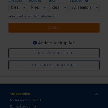
BREEDTE
HOOGTE
INCH
SEIZOEN
kies
kies
kies
All season
Waar vind ik mijn bandenmaat?
ZOEK
Andere zoekopties:
ZOEK OP KENTEKEN
PERSOONLIJK ADVIES
Autobanden
All-seasonbanden
Zomerbanden