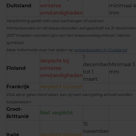
Duitsland
winterse
minimaal 
omstandigheden
mm
Verplichting geldt niet voor aanhanger of caravan.
Winterbanden en All Seasonbanden aangeschaft na 31 december
2017 moeten voorzien zijn van het sneeuwvloksymbool / Alpine-
symbool.
Meer informatie over het rijden op
winterbanden in Duitsland
.
1
Verplicht bij
december
Minimaal 3
Finland
winterse
tot 1
mm
omstandigheden
maart
Frankrijk
Verplicht bij bord
Ook als er geen bord staat, kan bij een aanrijding schuld worden
toegewezen.
Groot-
Niet verplicht
Brittanië
15
november
Italië
Verplicht bij bord