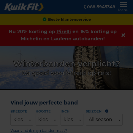
088-5945348
Menu
Achteraf betalen
Nu 20% korting op
Pirelli
en 15% korting op
Michelin
en
Laufenn
autobanden!
Winterbanden verplicht?
Ga goed voorbereid op reis!
Vind jouw perfecte band
BREEDTE
HOOGTE
INCH
SEIZOEN
kies
kies
kies
All season
Waar vind ik mijn bandenmaat?