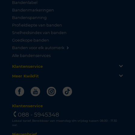
Bandenlabel
Bandenmarkeringen
Bandenspanning
Profieldiepte van banden
Snelheidsindex van banden
Goedkope banden
Banden voor elk automerk
Alle bandenservices
Klantenservice
Meer KwikFit
Facebook
Youtube
Instagram
Tiktok
Klantenservice
088 - 5945348
Lokaal tarief. Bereikbaar van maandag t/m vrijdag tussen 08.00 - 17.30
uur.
Nieuwsbrief