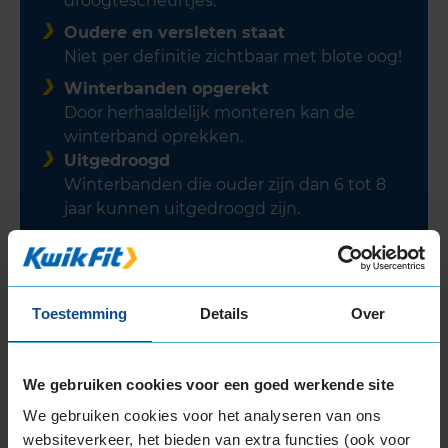
droogtescheurtjes.
Oudere en versleten staat
Niet per definitie zichtbaar met blote oog!
Winterbanden opgerekt
Door herhaaldelijk monteren kan de
winterband oprekken.
Uitgedroogd
Winterbanden die ouder zijn dan 6 tot 8
jaar kunnen uitgedroogd zijn.
Winterse specialiteit neemt af
Bij een profieldiepte kleiner dan 4 mm.
Toestemming
Details
Over
Kom niet voor vervelende
verrassingen te staan en kies
We gebruiken cookies voor een goed werkende site
voor nieuwe in plaats van voor
We gebruiken cookies voor het analyseren van ons
gebruikte winterbanden. Zo
websiteverkeer, het bieden van extra functies (ook voor