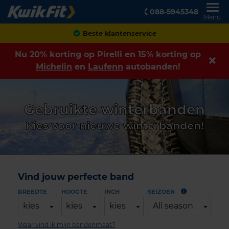
088-5945348
Menu
Achteraf betalen
Nu 20% korting op
Pirelli
en 15% korting op
Michelin
en
Laufenn
autobanden!
Gebruikte winterbanden
Kies voor nieuwe winterbanden!
Vind jouw perfecte band
BREEDTE
HOOGTE
INCH
SEIZOEN
kies
kies
kies
All season
Waar vind ik mijn bandenmaat?