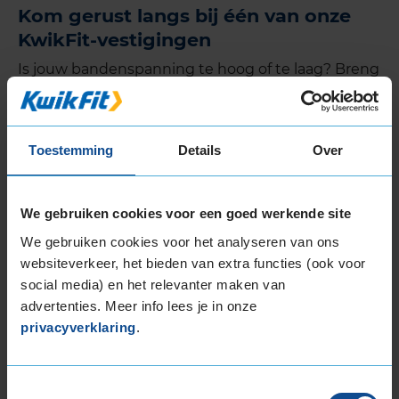
Kom gerust langs bij één van onze
KwikFit-vestigingen
Is jouw bandenspanning te hoog of te laag? Breng
de spanning dan zo snel mogelijk weer naar de
juiste hoogte. Dit kun je zelf doen, maar je kunt
natuurlijk ook langs komen in één van onze
Toestemming
Details
Over
KwikFit-vestigingen.
We gebruiken cookies voor een goed werkende site
Zie ook:
We gebruiken cookies voor het analyseren van ons
websiteverkeer, het bieden van extra functies (ook voor
Profieldiepte winterbanden
social media) en het relevanter maken van
advertenties. Meer info lees je in onze
privacyverklaring
.
Hoe vaak bandenspanning
winterbanden meten?
Toestemmingsselectie