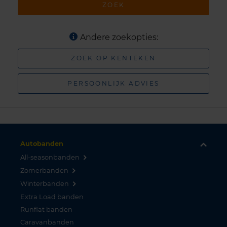
ZOEK
Andere zoekopties:
ZOEK OP KENTEKEN
PERSOONLIJK ADVIES
Autobanden
All-seasonbanden
Zomerbanden
Winterbanden
Extra Load banden
Runflat banden
Caravanbanden