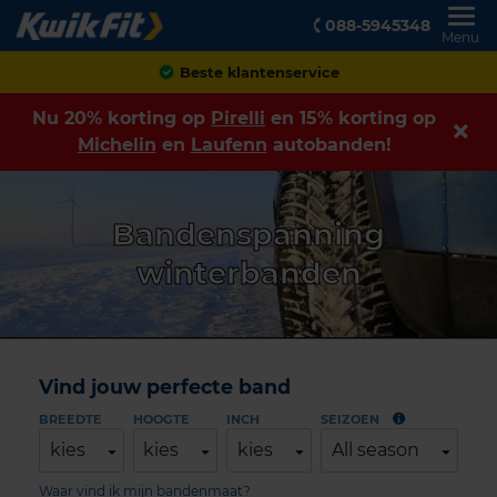
088-5945348
Menu
Beste klantenservice
Nu 20% korting op
Pirelli
en 15% korting op
Michelin
en
Laufenn
autobanden!
Bandenspanning
winterbanden
Vind jouw perfecte band
BREEDTE
HOOGTE
INCH
SEIZOEN
kies
kies
kies
All season
Waar vind ik mijn bandenmaat?