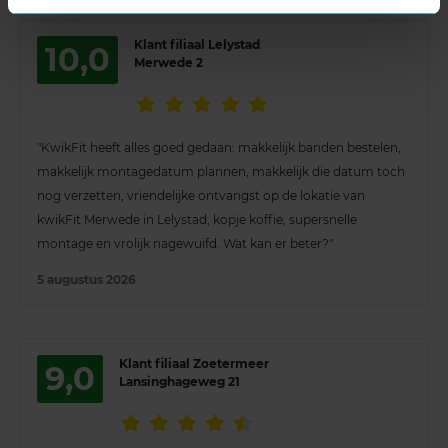
Klant filiaal Lelystad
10,0
Merwede 2
"KwikFit heeft alles goed gedaan: makkelijk banden bestelen,
makkelijk montagedatum plannen, makkelijk die datum toch
nog verzetten, vriendelijke ontvangst op de lokatie van
kwikFit Merwede in Lelystad, kopje koffie, supersnelle
montage en vrolijk nagewuifd. Wat kan er beter?"
5 augustus 2026
Klant filiaal Zoetermeer
9,0
Lansinghageweg 21