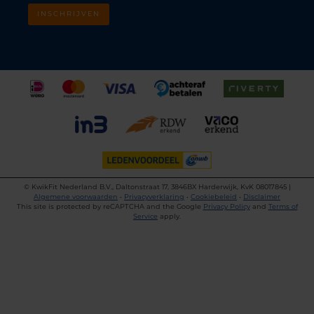
INSCHRIJVEN
©
KwikFit Nederland B.V., Daltonstraat 17, 3846BX Harderwijk, KvK 08017845 |
Algemene voorwaarden
•
Privacyverklaring
•
Cookiebeleid
•
Disclaimer
This site is protected by reCAPTCHA and the Google
Privacy Policy
and
Terms of
Service
apply.