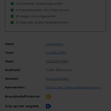
12 maanden productgarantie
Achteraf betalen of in 3 termijnen
30 dagen omruilgarantie
3 maanden gratis herbalanceren
Merk:
Vredestein
Type:
ULTRAC PRO
Maat:
225/35 R19 88Y
Snelheid:
Y (t/m 300 km/u)
Seizoen:
Zomerbanden
Kenmerken:
Extra Load
,
Velgrandbescherming
Brandstofefficiëntie:
D
Grip op nat wegdek:
A