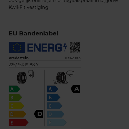
ook gelijk online je montageafspraak in bij jouw
KwikFit vestiging.
EU Bandenlabel
Vredestein
ULTRAC PRO
225/35R19 88 Y
A
D