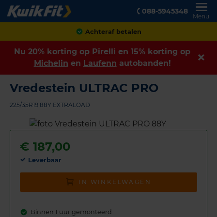
088-5945348
Menu
Achteraf betalen
Nu 20% korting op
Pirelli
en 15% korting op
Michelin
en
Laufenn
autobanden!
Vredestein ULTRAC PRO
225/35R19 88Y EXTRALOAD
€
187,00
Leverbaar
IN WINKELWAGEN
Binnen 1 uur gemonteerd