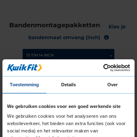
Bandenmontagepakketten
Kies je
bandenmaat omvang (inch)
Montage Veilig & Zeker
Toestemming
Details
Over
€ 40,-
Per band
We gebruiken cookies voor een goed werkende site
Montage
M
We gebruiken cookies voor het analyseren van ons
Balanceren
B
websiteverkeer, het bieden van extra functies (ook voor
Ventiel of TPMS service
Ve
social media) en het relevanter maken van