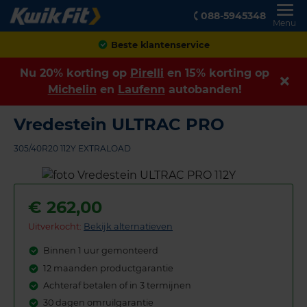
088-5945348
Menu
Achteraf betalen
Nu 20% korting op
Pirelli
en 15% korting op
Michelin
en
Laufenn
autobanden!
Vredestein ULTRAC PRO
305/40R20 112Y EXTRALOAD
€
262,00
Uitverkocht:
Bekijk alternatieven
Binnen 1 uur gemonteerd
12 maanden productgarantie
Achteraf betalen of in 3 termijnen
30 dagen omruilgarantie