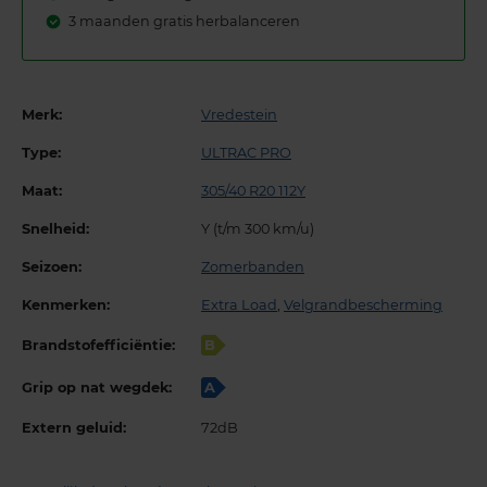
3 maanden gratis herbalanceren
Merk:
Vredestein
Type:
ULTRAC PRO
Maat:
305/40 R20 112Y
Snelheid:
Y (t/m 300 km/u)
Seizoen:
Zomerbanden
Kenmerken:
Extra Load
,
Velgrandbescherming
Brandstofefficiëntie:
B
Grip op nat wegdek:
A
Extern geluid:
72dB