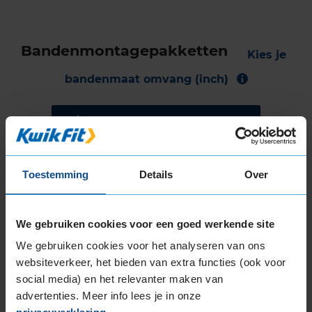
Bandenmontagepakketten
Kies je
bandenmaat omvang (inch)
Toestemming
Details
Over
Montage Veilig & Zeker
€ 40,-
Per band
We gebruiken cookies voor een goed werkende site
Montage
M
We gebruiken cookies voor het analyseren van ons
websiteverkeer, het bieden van extra functies (ook voor
Balanceren
B
social media) en het relevanter maken van
Ventiel of TPMS service
Ve
advertenties. Meer info lees je in onze
Stikstof
St