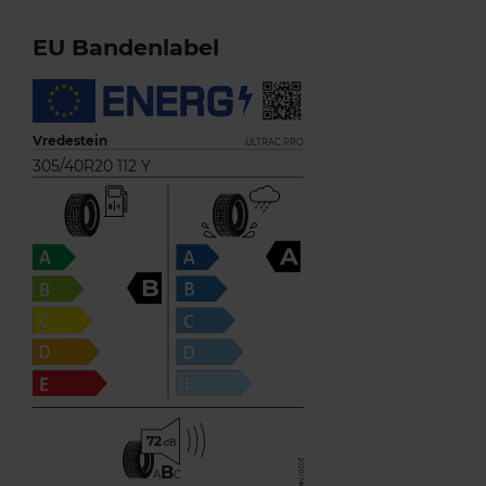
EU Bandenlabel
Vredestein
ULTRAC PRO
305/40R20 112 Y
A
B
72
B
A
C