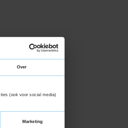
Over
ties (ook voor social media)
Marketing