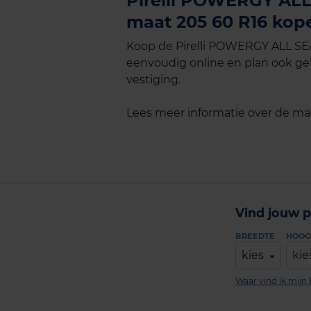
Pirelli POWERGY ALL
maat 205 60 R16 kope
Koop de Pirelli POWERGY ALL SEA
eenvoudig online en plan ook geli
vestiging.
Lees meer informatie over de m
Vind jouw p
BREEDTE
HOOG
kies
kie
Waar vind ik mij