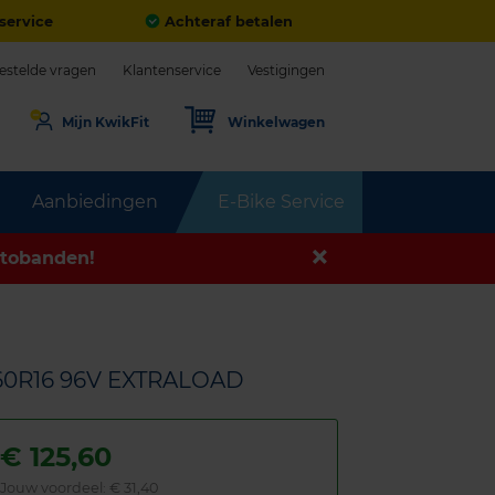
service
Achteraf betalen
estelde vragen
Klantenservice
Vestigingen
Mijn KwikFit
Winkelwagen
Aanbiedingen
E-Bike Service
tobanden!
60R16 96V EXTRALOAD
€
125,60
Jouw voordeel:
€ 31,40