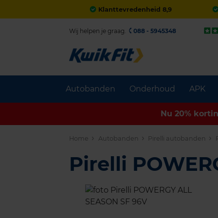
Klanttevredenheid 8,9
Wij helpen je graag.
088 - 5945348
Autobanden
Onderhoud
APK
Nu 20% korti
Home
Autobanden
Pirelli autobanden
Pirelli POWE