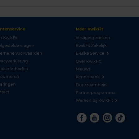
antenservice
Meer KwikFit
n KwikFit
Vestiging zoeken
lgestelde vragen
KwikFit Zakelijk
gemene voorwaarden
E-Bike Service
vacyverklaring
Over KwikFit
taalmethoden
Nieuws
tourneren
Kennisbank
varingen
Duurzaamheid
ntact
Partnerprogramma
Werken bij KwikFit
Facebook
Youtube
Instagra
Tikto