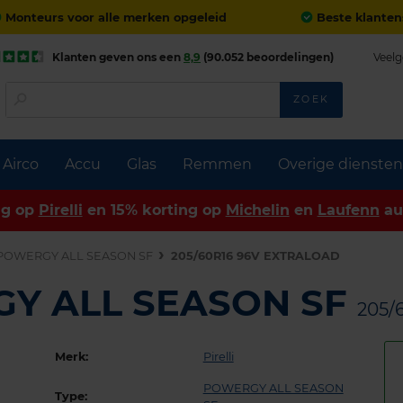
Monteurs voor alle merken opgeleid
Beste klanten
Klanten geven ons een
8,9
(90.052 beoordelingen)
Veelg
ZOEK
Airco
Accu
Glas
Remmen
Overige diensten
ng op
Pirelli
en 15% korting op
Michelin
en
Laufenn
au
POWERGY ALL SEASON SF
205/60R16 96V EXTRALOAD
RGY ALL SEASON SF
205/
Merk:
Pirelli
POWERGY ALL SEASON
Type: