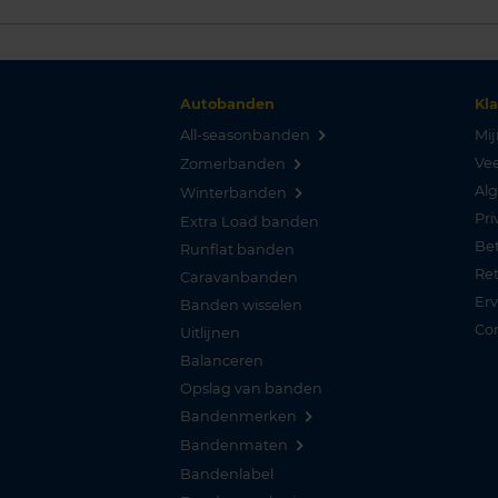
Autobanden
Kl
All-seasonbanden
Mij
Vee
Zomerbanden
Al
Winterbanden
Pri
Extra Load banden
Be
Runflat banden
Re
Caravanbanden
Er
Banden wisselen
Co
Uitlijnen
Balanceren
Opslag van banden
Bandenmerken
Bandenmaten
Bandenlabel