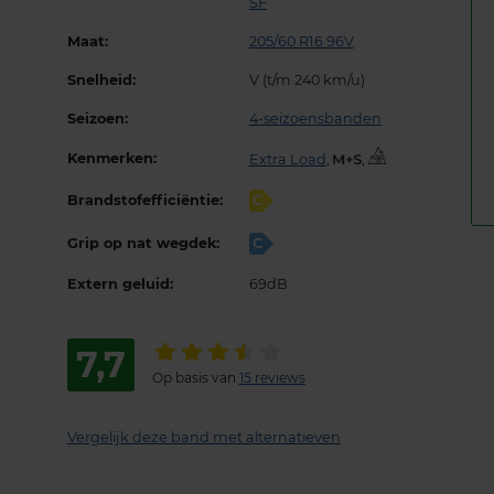
SF
Maat:
205/60 R16 96V
Snelheid:
V (t/m 240 km/u)
Seizoen:
4-seizoensbanden
Kenmerken:
Extra Load
,
,
Brandstofefficiëntie:
C
Grip op nat wegdek:
C
Extern geluid:
69dB
7,7
Op basis van
15 reviews
Vergelijk deze band met alternatieven