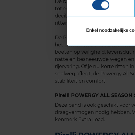
De band is ontworpen om het rijc
tot een minimum te beperken. M
decibel biedt deze band een stille
ritten of op ruwere wegen.
Enkel noodzakelijke co
De Pirelli Powergy All Season SF
het gemak en de veelzijdigheid va
boeten op veiligheid, levensduur
natte en besneeuwde wegen en bi
rijervaring. Of je nu korte ritten
snelweg aflegt, de Powergy All Se
stabiliteit en comfort.
Pirelli POWERGY ALL SEASON S
Deze band is ook geschikt voor 
draagvermogen nodig hebben. Ve
kenmerk Extra Load.