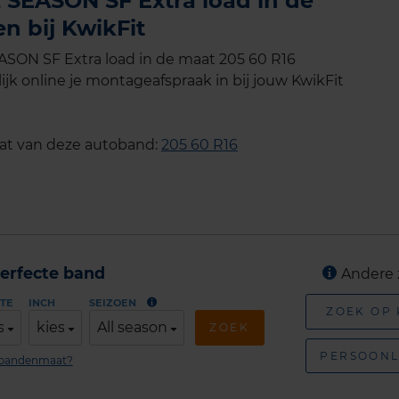
 SEASON SF Extra load in de
n bij KwikFit
SON SF Extra load in de maat 205 60 R16
jk online je montageafspraak in bij jouw KwikFit
aat van deze autoband:
205 60 R16
erfecte band
Andere 
TE
INCH
SEIZOEN
ZOEK OP
s
kies
All season
ZOEK
PERSOONL
n bandenmaat?