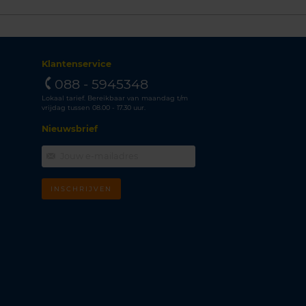
Klantenservice
088 - 5945348
Lokaal tarief. Bereikbaar van maandag t/m
vrijdag tussen 08.00 - 17.30 uur.
Nieuwsbrief
INSCHRIJVEN
m
k