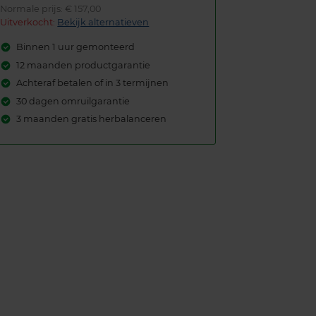
Normale prijs: € 157,00
Uitverkocht:
Bekijk alternatieven
Binnen 1 uur gemonteerd
12 maanden productgarantie
Achteraf betalen of in 3 termijnen
30 dagen omruilgarantie
3 maanden gratis herbalanceren