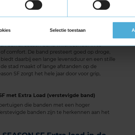
omfort te verbeteren door geluid en trillingen
et een gemiddeld geluidsniveau van 69-71
 en comfortabele rijervaring, zelfs op lange
okies
Selectie toestaan
A
 is een uitstekende keuze voor bestuurders die
n een all season band willen, zonder in te
 of comfort. De band presteert goed op droge,
edt daarbij een lange levensduur en een stille
 in de stad maakt of lange afstanden op de
ason SF zorgt het hele jaar door voor grip,
F met Extra Load (verstevigde band)
voertuigen die banden met een hoger
rstevigde banden zijn te herkennen aan het