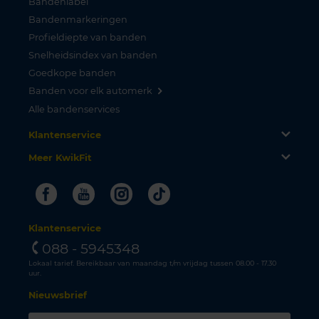
Bandenlabel
Bandenmarkeringen
Profieldiepte van banden
Snelheidsindex van banden
Goedkope banden
Banden voor elk automerk
Alle bandenservices
Klantenservice
Meer KwikFit
Facebook
Youtube
Instagram
Tiktok
Klantenservice
088 - 5945348
Lokaal tarief. Bereikbaar van maandag t/m vrijdag tussen 08.00 - 17.30
uur.
Nieuwsbrief