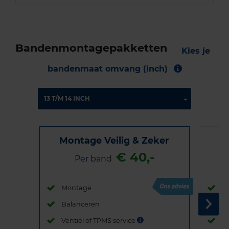
Bandenmontagepakketten
Kies je
bandenmaat omvang (inch)
Montage Veilig & Zeker
€ 40,-
Per band
Montage
M
Balanceren
B
Ventiel of TPMS service
Ve