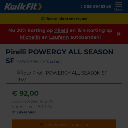
088-5945348
Menu
Achteraf betalen
Nu 20% korting op
Pirelli
en 15% korting op
Michelin
en
Laufenn
autobanden!
Pirelli POWERGY ALL SEASON
SF
195/65R15 95V EXTRALOAD
€
92,00
Jouw voordeel:
€ 23,00
Normale prijs: € 115,00
Leverbaar
IN WINKELWAGEN