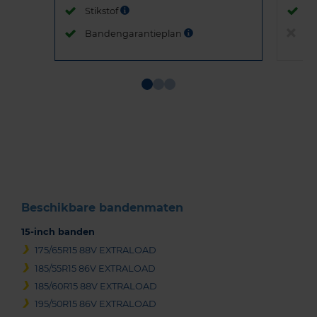
Stikstof
St
Bandengarantieplan
B
Item
1
of
3
Beschikbare bandenmaten
15-inch banden
175/65R15 88V EXTRALOAD
185/55R15 86V EXTRALOAD
185/60R15 88V EXTRALOAD
195/50R15 86V EXTRALOAD