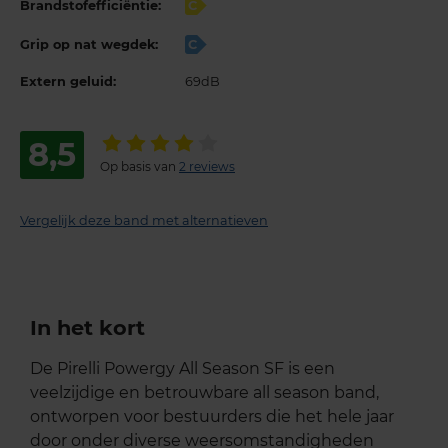
Brandstofefficiëntie:
C
Grip op nat wegdek:
C
Extern geluid:
69dB
8,5
Op basis van
2 reviews
Vergelijk deze band met alternatieven
In het kort
De Pirelli Powergy All Season SF is een
veelzijdige en betrouwbare all season band,
ontworpen voor bestuurders die het hele jaar
door onder diverse weersomstandigheden