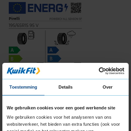
Pirelli
POWERGY ALL SEASON SF
195/65R15 95 V
C
C
Toestemming
Details
Over
69
A
We gebruiken cookies voor een goed werkende site
BC
We gebruiken cookies voor het analyseren van ons
websiteverkeer, het bieden van extra functies (ook voor
Deze band is beoordeeld met het EU