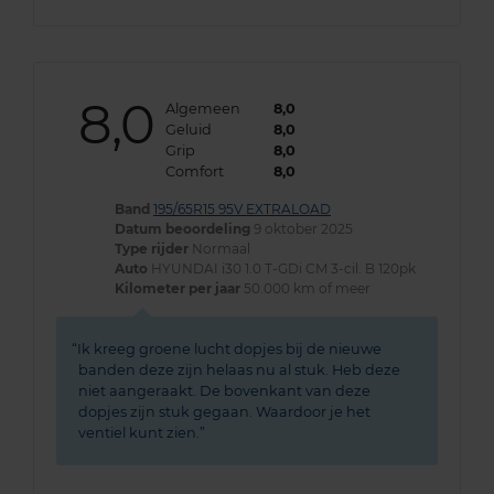
8,0
Algemeen
8,0
Geluid
8,0
Grip
8,0
Comfort
8,0
Band
195/65R15 95V EXTRALOAD
Datum beoordeling
9 oktober 2025
Type rijder
Normaal
Auto
HYUNDAI i30 1.0 T-GDi CM 3-cil. B 120pk
Kilometer per jaar
50.000 km of meer
Ik kreeg groene lucht dopjes bij de nieuwe
banden deze zijn helaas nu al stuk. Heb deze
niet aangeraakt. De bovenkant van deze
dopjes zijn stuk gegaan. Waardoor je het
ventiel kunt zien.