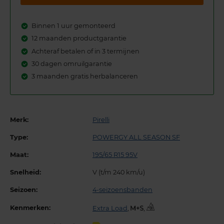
Binnen 1 uur gemonteerd
12 maanden productgarantie
Achteraf betalen of in 3 termijnen
30 dagen omruilgarantie
3 maanden gratis herbalanceren
Merk:
Pirelli
Type:
POWERGY ALL SEASON SF
Maat:
195/65 R15 95V
Snelheid:
V (t/m 240 km/u)
Seizoen:
4-seizoensbanden
Kenmerken:
Extra Load
,
,