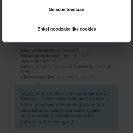
Klantbeoordelingen
Selectie toestaan
9,0
Algemeen
9,0
Enkel noodzakelijke cookies
Geluid
7,0
Grip
9,0
Comfort
7,0
Band
195/65R15 95V EXTRALOAD
Datum beoordeling
15 december 2025
Type rijder
Sportief
Auto
CITROEN C4 Cactus 1.6 BlueHDi 100 HB 4-cil.
D 99pk
Kilometer per jaar
25.000 tot 50.000 km
vergelijkend met de michelin cross-climate 2
banden zijn deze wel in orde; vindt persoonlijk
het rol-geluid van de michelin iets fijner (en
3db zachter). Pirelli lijkt me (heb nog geen
sneeuw gedaan) wel voldoende grip te
hebben; water afvoer goed.